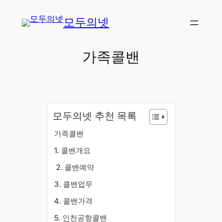
콘
모두의넷
텐
츠
로
가족콜밴
바
로
가
기
모두의넷 추천 목록
가족콜밴
​1. 콜밴개요
​2. 콜밴예약
3. 콜밴업무
4. 콜밴가격
5. 인천공항콜밴