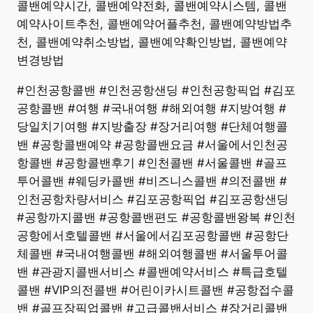
콜밴예약시간, 콜밴예약전화, 콜밴예약시스템, 콜밴
예약사이트추천, 콜밴예약어플추천, 콜밴예약방법추
천, 콜밴예약취소방법, 콜밴예약확인방법, 콜밴예약
변경방법
#인천공항콜밴 #인천공항샌딩 #인천공항픽업 #김포
공항콜밴 #여행 #국내여행 #해외여행 #지방여행 #
당일치기여행 #지방출장 #장거리여행 #단체여행콜
밴 #공항콜밴예약 #공항콜밴요금 #서울에서인천공
항콜밴 #공항콜밴후기 #인천콜밴 #서울콜밴 #골프
투어콜밴 #웨딩카콜밴 #비즈니스콜밴 #의전콜밴 #
인천공항차량서비스 #김포공항픽업 #김포공항샌딩
#공항까지콜밴 #공항콜밴편도 #공항콜밴왕복 #인천
공항에서호텔콜밴 #서울에서김포공항콜밴 #공항단
체콜밴 #국내여행콜밴 #해외여행콜밴 #서울투어콜
밴 #관광지콜밴서비스 #콜밴예약서비스 #특급호텔
콜밴 #VIP의전콜밴 #어린이카시트콜밴 #공항접수콜
밴 #골프장픽업콜밴 #고급콜밴서비스 #장거리콜밴