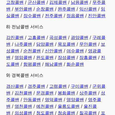
고창콜밴
/
군산콜밴
/
김제콜밴
/
남원콜밴
/
무주콜
밴
/
부안콜밴
/
순창콜밴
/
완주콜밴
/
익산콜밴
/
임
실콜밴
/
장수콜밴
/
전주콜밴
/
정읍콜밴
/
진안콜밴
8) 전남콜밴 서비스
강진콜밴
/
고흥콜밴
/
곡성콜밴
/
광양콜밴
/
구례콜
밴
/
나주콜밴
/
담양콜밴
/
목포콜밴
/
무안콜밴
/
보
성콜밴
/
순천콜밴
/
신안콜밴
/
여수콜밴
/
영광콜
밴
/
영암콜밴
/
완도콜밴
/
장성콜밴
/
장흥콜밴
/
진
도콜밴
/
함평콜밴
/
해남콜밴
/
화순콜밴
9) 경북콜밴 서비스
경산콜밴
/
경주콜밴
/
고령콜밴
/
구미콜밴
/
군위콜
밴
/
김천콜밴
/
문경콜밴
/
봉화콜밴
/
상주콜밴
/
성
주콜밴
/
안동콜밴
/
영덕콜밴
/
영양콜밴
/
영주콜
밴
/
영천콜밴
/
예천콜밴
/
울릉도콜밴
/
울진콜
밴
/
의성콜밴
/
청도콜밴
/
청송콜밴
/
칠곡콜밴
/
포