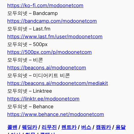
https://ko-fi.com/modoonetcom
모두의넷 – Bandcamp
https://bandcamp.com/modoonetcom
모두의넷 – Last.fm
https://www.last.fm/user/modoonetcom
모두의넷 – 500px
https://500px.com/p/modoonetcom
모두의넷 – 비콘
https://beacons.ai/modoonetcom
모두의넷 – 미디어키트 비콘
https://beacons.ai/modoonetcom/mediakit
모두의넷 – Linktree
https://linktr.ee/modoonetcom
모두의넷 – Behance
https://www.behance.net/modoonetcom
콜밴
/
웨딩카
/
리무진
/
렌트카
/
버스
/
캠핑카
/
용달