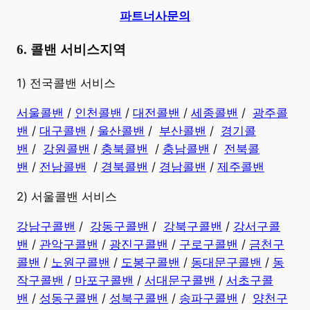
파트너사문의
6. 콜밴 서비스지역
​1) 전국콜밴 서비스
서울콜밴
/
인천콜밴
/
대전콜밴
/
세종콜밴
/
광주콜
밴
/
대구콜밴
/
울산콜밴
/
부산콜밴
/
경기콜
밴
/
강원콜밴
/
충북콜밴
/
충남콜밴
/
전북콜
밴
/
전남콜밴
/
경북콜밴
/
경남콜밴
​ /
제주콜밴
2) 서울콜밴 서비스
강남구콜밴
/
강동구콜밴
/
강북구콜밴
/
강서구콜
밴
/
관악구콜밴
/
광진구콜밴
/
구로구콜밴
/
금천구
콜밴
/
노원구콜밴
/
도봉구콜밴
/
동대문구콜밴
/
동
작구콜밴
/
마포구콜밴
/
서대문구콜밴
/
서초구콜
밴
/
성동구콜밴
/
성북구콜밴
/
송파구콜밴
/
양천구