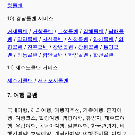
항콜밴
10) 경남콜밴 서비스
​거제콜밴
/
거창콜밴
/
고성콜밴
/
김해콜밴
/
남해콜
밴
/
밀양콜밴
/
사천콜밴
/
산청콜밴
/
양산콜밴
/
의
령콜밴
/
진주콜밴
/
창녕콜밴
/
창원콜밴
/
통영콜
밴
/
하동콜밴
/
함안콜밴
/
함양콜밴
/
합천콜밴
11) 제주도콜밴 서비스
제주시콜밴
/
서귀포시콜밴
7. 여행 콜밴
​국내여행, 해외여행, 여행지추천, 가족여행, 혼자여
행, 여행코스, 힐링여행, 캠핑여행, 휴양지, 제주도여
행, 유럽여행, 동남아여행, 일본여행, 한국관광지, 비
행기예약, 호텔예약, 렌터카예약, 여행준비물, 여행보