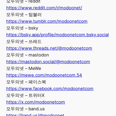
모두의넷 – reddit
https://www.reddit.com/r/modoonet/
모두의넷 – 텀블러
https://www.tumblr.com/modoonetcom
모두의넷 – bsky
https://bsky.app/profile/modoonetcom.bsky.social
모두의넷 – 쓰레드
https://www.threads.net/@modoonetcom
모두의넷 – mastodon
https://mastodon.social/@modoonetcom
모두의넷 – MeWe
https://mewe.com/modoonetcom.54
모두의넷 – 페이스북
https://www.facebook.com/modoonetcom
모두의넷 – 트위터X
https://x.com/modoonetcom
모두의넷 – band.us
https://band.us/@modoonet