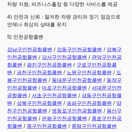
차량 지원, 비즈니스출장 등 다양한 서비스를 제공
4) 안전과 신뢰 : 철저한 차량 관리와 정기 점검으로
언제나 최상의 상태를 유지
5) 인천공항콜밴
강남구인천공항콜밴
/
강동구인천공항콜밴
/
강북구
인천공항콜밴
/
강서구인천공항콜밴
/
관악구인천공
항콜밴
/
광진구인천공항콜밴
/
구로구인천공항콜
밴
/
금천구인천공항콜밴
/
노원구인천공항콜밴
/
도
봉구인천공항콜밴
/
동대문구인천공항콜밴
/
동작구
인천공항콜밴
/
마포구인천공항콜밴
/
서대문구인천
공항콜밴
/
서초구인천공항콜밴
/
성동구인천공항콜
밴
/
성북구인천공항콜밴
/
송파구인천공항콜밴
/
양
천구인천공항콜밴
/
영등포구인천공항콜밴
/
용산구
인천공항콜밴
/
은평구인천공항콜밴
/
종로구인천공
항콜밴
/
중구인천공항콜밴
/
중랑구인천공항콜밴