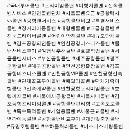
#국내투어콜밴 #프리미엄콜밴 #여행지콜밴 #신속콜
밴서비스 #인천콜밴단체 #서울콜밴요금 #공항택시
vs콜밴 #공항밴서비스 #공항콜밴비교 #특별서비스
콜밴 #장거리이동콜밴 #대형밴콜밴 #고급형콜밴 #
전문드라이버콜밴 #어린이안전콜밴 #대규모단체콜
밴 #김포공항의전콜밴 #인천공항비즈니스콜밴 #콜
밴서비스후기 #여행사추천콜밴 #호텔픽업콜밴 #서
울콜밴서비스 #부산공항콜밴 #제주공항콜밴 #광주
공항콜밴 #대구공항콜밴 #인천공항출장콜밴 #김포
공항비즈니스콜밴 #인천공항VIP콜밴 #인천공항신속
콜밴 #단체골프투어콜밴 #패밀리콜밴 #단체가족여
행콜밴 #신속예약콜밴 #인천공항프리미엄콜밴 #호
텔까지콜밴 #서울에서공항콜밴 #서울시내콜밴 #김
포공항프리미엄콜밴 #공항콜밴편리함 #고속도로콜
밴 #특수목적콜밴 #기업용콜밴 #서울근교콜밴 #지
역간이동콜밴 #공항콜밴비교후기 #개인맞춤형콜밴
#유명호텔콜밴 #수하물처리콜밴 #비즈니스미팅콜밴