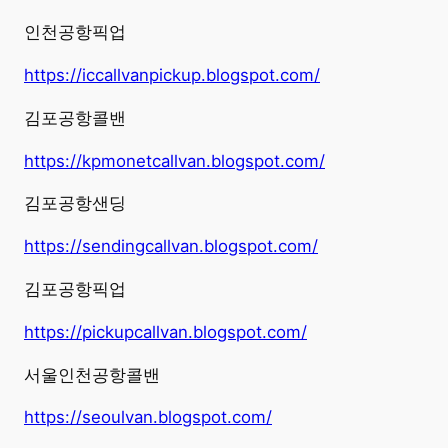
인천공항픽업
https://iccallvanpickup.blogspot.com/
김포공항콜밴
https://kpmonetcallvan.blogspot.com/
김포공항샌딩
https://sendingcallvan.blogspot.com/
김포공항픽업
https://pickupcallvan.blogspot.com/
서울인천공항콜밴
https://seoulvan.blogspot.com/