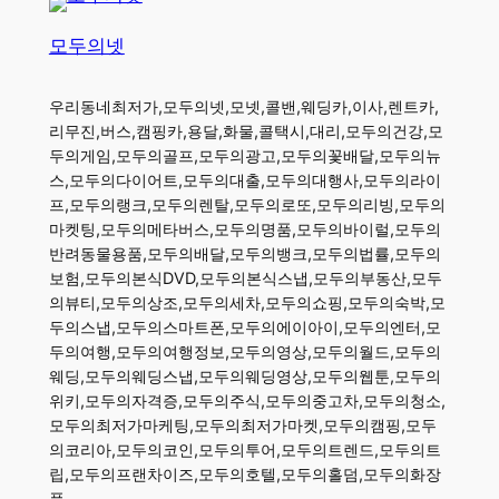
모두의넷
우리동네최저가,모두의넷,모넷,콜밴,웨딩카,이사,렌트카,
리무진,버스,캠핑카,용달,화물,콜택시,대리,모두의건강,모
두의게임,모두의골프,모두의광고,모두의꽃배달,모두의뉴
스,모두의다이어트,모두의대출,모두의대행사,모두의라이
프,모두의랭크,모두의렌탈,모두의로또,모두의리빙,모두의
마켓팅,모두의메타버스,모두의명품,모두의바이럴,모두의
반려동물용품,모두의배달,모두의뱅크,모두의법률,모두의
보험,모두의본식DVD,모두의본식스냅,모두의부동산,모두
의뷰티,모두의상조,모두의세차,모두의쇼핑,모두의숙박,모
두의스냅,모두의스마트폰,모두의에이아이,모두의엔터,모
두의여행,모두의여행정보,모두의영상,모두의월드,모두의
웨딩,모두의웨딩스냅,모두의웨딩영상,모두의웹툰,모두의
위키,모두의자격증,모두의주식,모두의중고차,모두의청소,
모두의최저가마케팅,모두의최저가마켓,모두의캠핑,모두
의코리아,모두의코인,모두의투어,모두의트렌드,모두의트
립,모두의프랜차이즈,모두의호텔,모두의홀덤,모두의화장
품