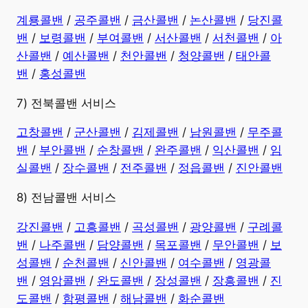
계룡콜밴
/
공주콜밴
/
금산콜밴
/
논산콜밴
/
당진콜
밴
/
보령콜밴
/
부여콜밴
/
서산콜밴
/
서천콜밴
/
아
산콜밴
/
예산콜밴
/
천안콜밴
/
청양콜밴
/
태안콜
밴
/
홍성콜밴
7) 전북콜밴 서비스
고창콜밴
/
군산콜밴
/
김제콜밴
/
남원콜밴
/
무주콜
밴
/
부안콜밴
/
순창콜밴
/
완주콜밴
/
익산콜밴
/
임
실콜밴
/
장수콜밴
/
전주콜밴
/
정읍콜밴
/
진안콜밴
8) 전남콜밴 서비스
강진콜밴
/
고흥콜밴
/
곡성콜밴
/
광양콜밴
/
구례콜
밴
/
나주콜밴
/
담양콜밴
/
목포콜밴
/
무안콜밴
/
보
성콜밴
/
순천콜밴
/
신안콜밴
/
여수콜밴
/
영광콜
밴
/
영암콜밴
/
완도콜밴
/
장성콜밴
/
장흥콜밴
/
진
도콜밴
/
함평콜밴
/
해남콜밴
/
화순콜밴