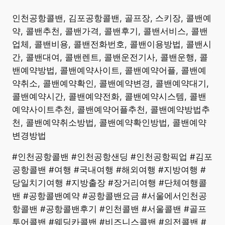
​인천공항콜밴, 김포공항콜밴, 골프장, 스키장, 콜밴예
약, 콜밴추천, 콜밴가격, 콜밴후기, 콜밴서비스, 콜밴
업체, 콜밴비용, 콜밴전화번호, 콜밴이용방법, 콜밴시
간, 콜밴대여, 콜밴렌트, 콜밴운전기사, 콜밴운행, 콜
밴예약방법, 콜밴예약사이트, 콜밴예약어플, 콜밴예
약취소, 콜밴예약확인, 콜밴예약변경, 콜밴예약대기,
콜밴예약시간, 콜밴예약전화, 콜밴예약시스템, 콜밴
예약사이트추천, 콜밴예약어플추천, 콜밴예약방법추
천, 콜밴예약취소방법, 콜밴예약확인방법, 콜밴예약
변경방법
#인천공항콜밴 #인천공항샌딩 #인천공항픽업 #김포
공항콜밴 #여행 #국내여행 #해외여행 #지방여행 #
당일치기여행 #지방출장 #장거리여행 #단체여행콜
밴 #공항콜밴예약 #공항콜밴요금 #서울에서인천공
항콜밴 #공항콜밴후기 #인천콜밴 #서울콜밴 #골프
투어콜밴 #웨딩카콜밴 #비즈니스콜밴 #의전콜밴 #