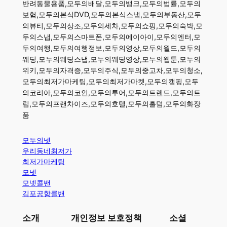
반려동물용품,모두의배달,모두의뱅크,모두의법률,모두의
보험,모두의본식DVD,모두의본식스냅,모두의부동산,모두
의뷰티,모두의상조,모두의세차,모두의쇼핑,모두의숙박,모
두의스냅,모두의스마트폰,모두의에이아이,모두의엔터,모
두의여행,모두의여행정보,모두의영상,모두의월드,모두의
웨딩,모두의웨딩스냅,모두의웨딩영상,모두의웹툰,모두의
위키,모두의자격증,모두의주식,모두의중고차,모두의청소,
모두의최저가마케팅,모두의최저가마켓,모두의캠핑,모두
의코리아,모두의코인,모두의투어,모두의트렌드,모두의트
립,모두의프랜차이즈,모두의호텔,모두의홀덤,모두의화장
품
모두의넷
우리동네최저가
최저가마케팅
모넷
모넷콜밴
김포공항콜밴
소개
개인정보 보호정책
소셜