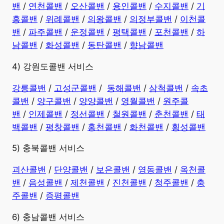
밴
/
연천콜밴
/
오산콜밴
/
용인콜밴
/
수지콜밴
/
기
흥콜밴
/
위례콜밴
/
의왕콜밴
/
의정부콜밴
/
이천콜
밴
/
파주콜밴
/
운정콜밴
/
평택콜밴
/
포천콜밴
/
하
남콜밴
/
화성콜밴
/
동탄콜밴
/
향남콜밴
4) 강원도콜밴 서비스
강릉콜밴
/
고성군콜밴
/
동해콜밴
/
삼척콜밴
/
속초
콜밴
/
양구콜밴
/
양양콜밴
/
영월콜밴
/
원주콜
밴
/
인제콜밴
/
정선콜밴
/
철원콜밴
/
춘천콜밴
/
태
백콜밴
/
평창콜밴
/
홍천콜밴
/
화천콜밴
/
횡성콜밴
5) 충북콜밴 서비스
괴산콜밴
/
단양콜밴
/
보은콜밴
/
영동콜밴
/
옥천콜
밴
/
음성콜밴
/
제천콜밴
/
진천콜밴
/
청주콜밴
/
충
주콜밴
/
증평콜밴
6) 충남콜밴 서비스