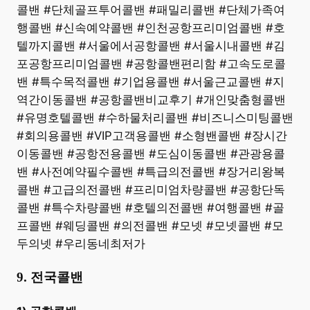
콜밴 #단체골프투어콜밴 #패밀리콜밴 #단체가족여
행콜밴 #신속예약콜밴 #인천공항프리미엄콜밴 #호
텔까지콜밴 #서울에서공항콜밴 #서울시내콜밴 #김
포공항프리미엄콜밴 #공항콜밴편리함 #고속도로콜
밴 #특수목적콜밴 #기업용콜밴 #서울근교콜밴 #지
역간이동콜밴 #공항콜밴비교후기 #개인맞춤형콜밴
#유명호텔콜밴 #수하물처리콜밴 #비즈니스미팅콜밴
#회의용콜밴 #VIP고객용콜밴 #소형밴콜밴 #장시간
이동콜밴 #공항전용콜밴 #도심이동콜밴 #관광용콜
밴 #사전예약필수콜밴 #특급의전콜밴 #장거리왕복
콜밴 #고급의전콜밴 #프리미엄차량콜밴 #공항단독
콜밴 #특수차량콜밴 #호텔의전콜밴 #여행콜밴 #골
프콜밴 #웨딩콜밴 #의전콜밴 #모넷 #모넷콜밴 #모
두의넷 #우리동네최저가
9. 전국콜밴