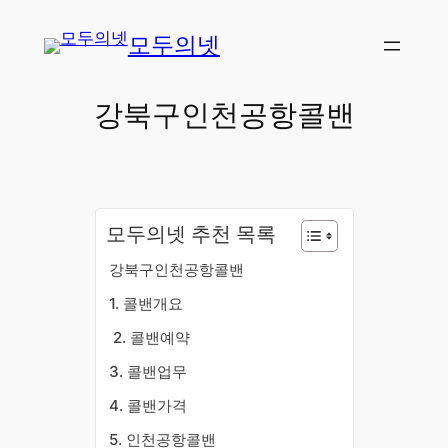
콘
모두의넷
텐
츠
로
강북구인천공항콜밴
바
로
가
기
모두의넷 추천 목록
강북구인천공항콜밴
​1. 콜밴개요
​2. 콜밴예약
3. 콜밴업무
4. 콜밴가격
5. 인천공항콜밴