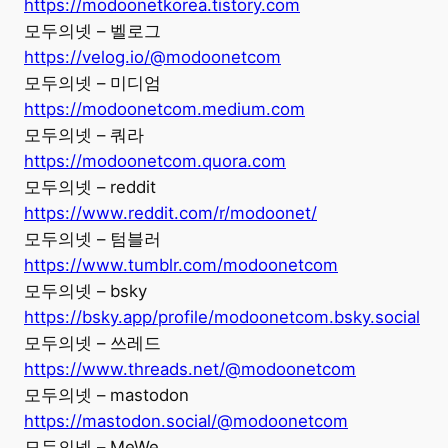
https://modoonetkorea.tistory.com
모두의넷 – 벨로그
https://velog.io/@modoonetcom
모두의넷 – 미디엄
https://modoonetcom.medium.com
모두의넷 – 쿼라
https://modoonetcom.quora.com
모두의넷 – reddit
https://www.reddit.com/r/modoonet/
모두의넷 – 텀블러
https://www.tumblr.com/modoonetcom
모두의넷 – bsky
https://bsky.app/profile/modoonetcom.bsky.social
모두의넷 – 쓰레드
https://www.threads.net/@modoonetcom
모두의넷 – mastodon
https://mastodon.social/@modoonetcom
모두의넷 – MeWe