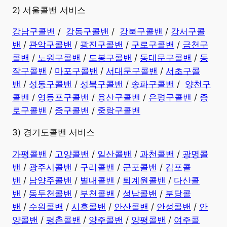
2) 서울콜밴 서비스
강남구콜밴
/
강동구콜밴
/
강북구콜밴
/
강서구콜
밴
/
관악구콜밴
/
광진구콜밴
/
구로구콜밴
/
금천구
콜밴
/
노원구콜밴
/
도봉구콜밴
/
동대문구콜밴
/
동
작구콜밴
/
마포구콜밴
/
서대문구콜밴
/
서초구콜
밴
/
성동구콜밴
/
성북구콜밴
/
송파구콜밴
/
양천구
콜밴
/
영등포구콜밴
/
용산구콜밴
/
은평구콜밴
/
종
로구콜밴
/
중구콜밴
/
중랑구콜밴
3) 경기도콜밴 서비스
가평콜밴
/
고양콜밴
/
일산콜밴
/
과천콜밴
/
광명콜
밴
/
광주시콜밴
/
구리콜밴
/
군포콜밴
/
김포콜
밴
/
남양주콜밴
/
별내콜밴
/
퇴계원콜밴
/
다산콜
밴
/
동두천콜밴
/
부천콜밴
/
성남콜밴
/
분당콜
밴
/
수원콜밴
/
시흥콜밴
/
안산콜밴
/
안성콜밴
/
안
양콜밴
/
평촌콜밴
/
양주콜밴
/
양평콜밴
/
여주콜