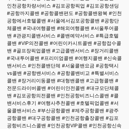
인천공항차량서비스 #김포공항픽업 #김포공항샌딩
#공항까지콜밴 #공항콜밴편도 #공항콜밴왕복 #인천
공항에서호텔콜밴 #서울에서김포공항콜밴 #공항단
체콜밴 #국내여행콜밴 #해외여행콜밴 #서울투어콜
밴 #관광지콜밴서비스 #콜밴예약서비스 #특급호텔
콜밴 #VIP의전콜밴 #어린이카시트콜밴 #공항접수콜
밴 #골프장픽업콜밴 #고급콜밴서비스 #장거리콜밴
#국내투어콜밴 #프리미엄콜밴 #여행지콜밴 #신속콜
밴서비스 #인천콜밴단체 #서울콜밴요금 #공항택시
vs콜밴 #공항밴서비스 #공항콜밴비교 #특별서비스
콜밴 #장거리이동콜밴 #대형밴콜밴 #고급형콜밴 #
전문드라이버콜밴 #어린이안전콜밴 #대규모단체콜
밴 #김포공항의전콜밴 #인천공항비즈니스콜밴 #콜
밴서비스후기 #여행사추천콜밴 #호텔픽업콜밴 #서
울콜밴서비스 #부산공항콜밴 #제주공항콜밴 #광주
공항콜밴 #대구공항콜밴 #인천공항출장콜밴 #김포
공항비즈니스콜밴 #인천공항VIP콜밴 #인천공항신속