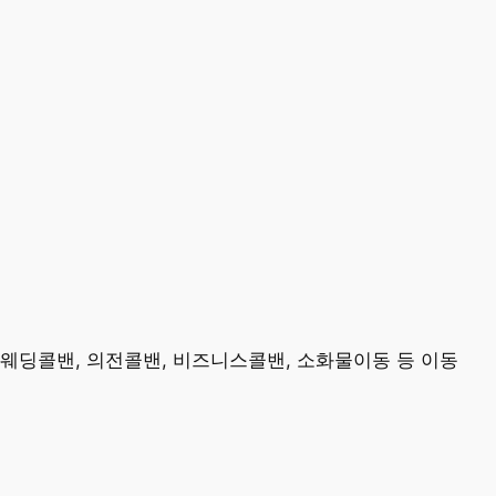
 웨딩콜밴, 의전콜밴, 비즈니스콜밴, 소화물이동 등 이동