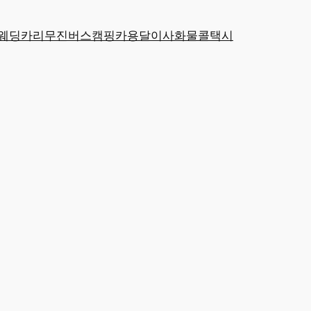
웨딩카
리무진
버스
캠핑카
용달
이사
화물
콜택시