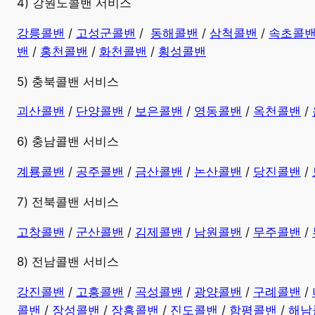
4) 강원도콜밴 서비스
강릉콜밴
/
고성군콜밴
/
동해콜밴
/
삼척콜밴
/
속초콜
밴
/
홍천콜밴
/
화천콜밴
/
횡성콜밴
5) 충북콜밴 서비스
괴산콜밴
/
단양콜밴
/
보은콜밴
/
영동콜밴
/
옥천콜밴
/
6) 충남콜밴 서비스
계룡콜밴
/
공주콜밴
/
금산콜밴
/
논산콜밴
/
당진콜밴
/
7) 전북콜밴 서비스
고창콜밴
/
군산콜밴
/
김제콜밴
/
남원콜밴
/
무주콜밴
/
8) 전남콜밴 서비스
강진콜밴
/
고흥콜밴
/
곡성콜밴
/
광양콜밴
/
구례콜밴
/
콜밴
/
장성콜밴
/
장흥콜밴
/
진도콜밴
/
함평콜밴
/
해남