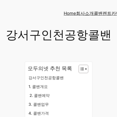
Home
회사소개
콜밴
렌트카
강서구인천공항콜밴
모두의넷 추천 목록
강서구인천공항콜밴
​1. 콜밴개요
​2. 콜밴예약
3. 콜밴업무
4. 콜밴가격