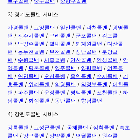
로구콜밴
/
중구콜밴
/
중랑구콜밴
3) 경기도콜밴 서비스
가평콜밴
/
고양콜밴
/
일산콜밴
/
과천콜밴
/
광명콜
밴
/
광주시콜밴
/
구리콜밴
/
군포콜밴
/
김포콜
밴
/
남양주콜밴
/
별내콜밴
/
퇴계원콜밴
/
다산콜
밴
/
동두천콜밴
/
부천콜밴
/
성남콜밴
/
분당콜
밴
/
수원콜밴
/
시흥콜밴
/
안산콜밴
/
안성콜밴
/
안
양콜밴
/
평촌콜밴
/
양주콜밴
/
양평콜밴
/
여주콜
밴
/
연천콜밴
/
오산콜밴
/
용인콜밴
/
수지콜밴
/
기
흥콜밴
/
위례콜밴
/
의왕콜밴
/
의정부콜밴
/
이천콜
밴
/
파주콜밴
/
운정콜밴
/
평택콜밴
/
포천콜밴
/
하
남콜밴
/
화성콜밴
/
동탄콜밴
/
향남콜밴
4) 강원도콜밴 서비스
강릉콜밴
/
고성군콜밴
/
동해콜밴
/
삼척콜밴
/
속초
콜밴
/
양구콜밴
/
양양콜밴
/
영월콜밴
/
원주콜