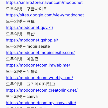
https://smartstore.naver.com/modoonet
모두의넷 – 구글사이트
https://sites.google.com/view/modoonet
모두의넷 – 큐브
https://modoonet.quv.kr/
모두의넷 – 큐샵
https://modoonet.qshop.ai/
모두의넷 – mobirisesite
https://modoonet.mobirisesite.com/
모두의넷 – 아임웹
https://modoonetcom.imweb.me/
모두의넷 – 위블리
https://modoonetcom.weebly.com/
모두의넷 – 크리에이터링크
https://modoonetcom.creatorlink.net/
모두의넷 – canva
https://modoonetcom.my.canva.site/