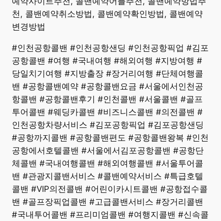
예약사이트추천, 콜밴예약어플추천, 콜밴예약방법추
천, 콜밴예약취소방법, 콜밴예약확인방법, 콜밴예약
변경방법
#인천공항콜밴 #인천공항샌딩 #인천공항픽업 #김포
공항콜밴 #여행 #국내여행 #해외여행 #지방여행 #
당일치기여행 #지방출장 #장거리여행 #단체여행콜
밴 #공항콜밴예약 #공항콜밴요금 #서울에서인천공
항콜밴 #공항콜밴후기 #인천콜밴 #서울콜밴 #골프
투어콜밴 #웨딩카콜밴 #비즈니스콜밴 #의전콜밴 #
인천공항차량서비스 #김포공항픽업 #김포공항샌딩
#공항까지콜밴 #공항콜밴편도 #공항콜밴왕복 #인천
공항에서호텔콜밴 #서울에서김포공항콜밴 #공항단
체콜밴 #국내여행콜밴 #해외여행콜밴 #서울투어콜
밴 #관광지콜밴서비스 #콜밴예약서비스 #특급호텔
콜밴 #VIP의전콜밴 #어린이카시트콜밴 #공항접수콜
밴 #골프장픽업콜밴 #고급콜밴서비스 #장거리콜밴
#국내투어콜밴 #프리미엄콜밴 #여행지콜밴 #신속콜