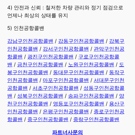
4) 안전과 신뢰 : 철저한 차량 관리와 정기 점검으로
언제나 최상의 상태를 유지
5) 인천공항콜밴
강남구인천공항콜밴
/
강동구인천공항콜밴
/
강북구
인천공항콜밴
/
강서구인천공항콜밴
/
관악구인천공
항콜밴
/
광진구인천공항콜밴
/
구로구인천공항콜
밴
/
금천구인천공항콜밴
/
노원구인천공항콜밴
/
도
봉구인천공항콜밴
/
동대문구인천공항콜밴
/
동작구
인천공항콜밴
/
마포구인천공항콜밴
/
서대문구인천
공항콜밴
/
서초구인천공항콜밴
/
성동구인천공항콜
밴
/
성북구인천공항콜밴
/
송파구인천공항콜밴
/
양
천구인천공항콜밴
/
영등포구인천공항콜밴
/
용산구
인천공항콜밴
/
은평구인천공항콜밴
/
종로구인천공
항콜밴
/
중구인천공항콜밴
/
중랑구인천공항콜밴
파트너사문의