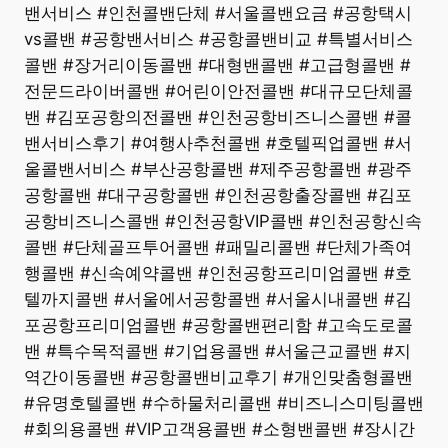
밴서비스 #인천콜밴단체 #서울콜밴요금 #공항택시
vs콜밴 #공항밴서비스 #공항콜밴비교 #특별서비스
콜밴 #장거리이동콜밴 #대형밴콜밴 #고급형콜밴 #
전문드라이버콜밴 #어린이안전콜밴 #대규모단체콜
밴 #김포공항의전콜밴 #인천공항비즈니스콜밴 #콜
밴서비스후기 #여행사추천콜밴 #호텔픽업콜밴 #서
울콜밴서비스 #부산공항콜밴 #제주공항콜밴 #광주
공항콜밴 #대구공항콜밴 #인천공항출장콜밴 #김포
공항비즈니스콜밴 #인천공항VIP콜밴 #인천공항신속
콜밴 #단체골프투어콜밴 #패밀리콜밴 #단체가족여
행콜밴 #신속예약콜밴 #인천공항프리미엄콜밴 #호
텔까지콜밴 #서울에서공항콜밴 #서울시내콜밴 #김
포공항프리미엄콜밴 #공항콜밴편리함 #고속도로콜
밴 #특수목적콜밴 #기업용콜밴 #서울근교콜밴 #지
역간이동콜밴 #공항콜밴비교후기 #개인맞춤형콜밴
#유명호텔콜밴 #수하물처리콜밴 #비즈니스미팅콜밴
#회의용콜밴 #VIP고객용콜밴 #소형밴콜밴 #장시간