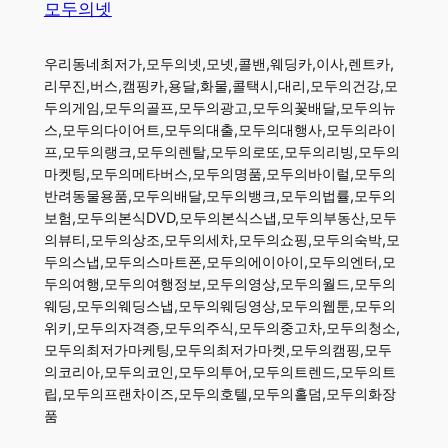
모두의넷
우리동네최저가,모두의넷,모넷,콜밴,웨딩카,이사,렌트카,
리무진,버스,캠핑카,용달,화물,콜택시,대리,모두의건강,모
두의게임,모두의골프,모두의광고,모두의꽃배달,모두의뉴
스,모두의다이어트,모두의대출,모두의대행사,모두의라이
프,모두의랭크,모두의렌탈,모두의로또,모두의리빙,모두의
마켓팅,모두의메타버스,모두의명품,모두의바이럴,모두의
반려동물용품,모두의배달,모두의뱅크,모두의법률,모두의
보험,모두의본식DVD,모두의본식스냅,모두의부동산,모두
의뷰티,모두의상조,모두의세차,모두의쇼핑,모두의숙박,모
두의스냅,모두의스마트폰,모두의에이아이,모두의엔터,모
두의여행,모두의여행정보,모두의영상,모두의월드,모두의
웨딩,모두의웨딩스냅,모두의웨딩영상,모두의웹툰,모두의
위키,모두의자격증,모두의주식,모두의중고차,모두의청소,
모두의최저가마케팅,모두의최저가마켓,모두의캠핑,모두
의코리아,모두의코인,모두의투어,모두의트렌드,모두의트
립,모두의프랜차이즈,모두의호텔,모두의홀덤,모두의화장
품