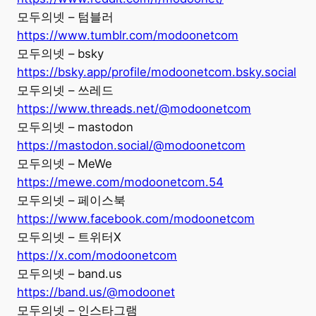
모두의넷 – 텀블러
https://www.tumblr.com/modoonetcom
모두의넷 – bsky
https://bsky.app/profile/modoonetcom.bsky.social
모두의넷 – 쓰레드
https://www.threads.net/@modoonetcom
모두의넷 – mastodon
https://mastodon.social/@modoonetcom
모두의넷 – MeWe
https://mewe.com/modoonetcom.54
모두의넷 – 페이스북
https://www.facebook.com/modoonetcom
모두의넷 – 트위터X
https://x.com/modoonetcom
모두의넷 – band.us
https://band.us/@modoonet
모두의넷 – 인스타그램