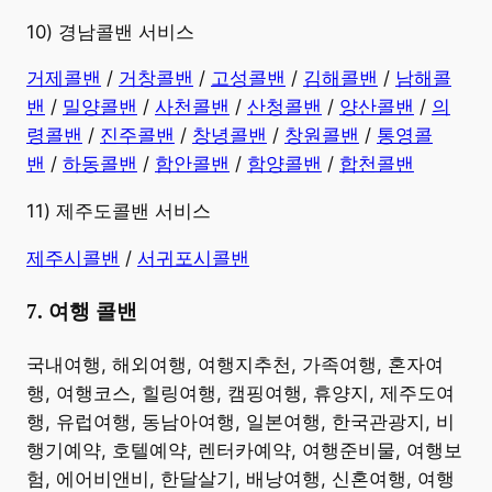
10) 경남콜밴 서비스
​거제콜밴
/
거창콜밴
/
고성콜밴
/
김해콜밴
/
남해콜
밴
/
밀양콜밴
/
사천콜밴
/
산청콜밴
/
양산콜밴
/
의
령콜밴
/
진주콜밴
/
창녕콜밴
/
창원콜밴
/
통영콜
밴
/
하동콜밴
/
함안콜밴
/
함양콜밴
/
합천콜밴
11) 제주도콜밴 서비스
제주시콜밴
/
서귀포시콜밴
7. 여행 콜밴
​국내여행, 해외여행, 여행지추천, 가족여행, 혼자여
행, 여행코스, 힐링여행, 캠핑여행, 휴양지, 제주도여
행, 유럽여행, 동남아여행, 일본여행, 한국관광지, 비
행기예약, 호텔예약, 렌터카예약, 여행준비물, 여행보
험, 에어비앤비, 한달살기, 배낭여행, 신혼여행, 여행