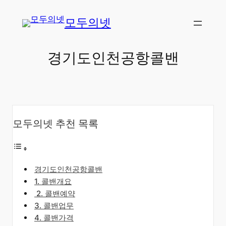
콘
모두의넷
텐
츠
로
경기도인천공항콜밴
바
로
가
기
모두의넷 추천 목록
경기도인천공항콜밴
​1. 콜밴개요
​2. 콜밴예약
3. 콜밴업무
4. 콜밴가격