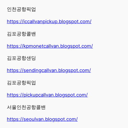
인천공항픽업
https://iccallvanpickup.blogspot.com/
김포공항콜밴
https://kpmonetcallvan.blogspot.com/
김포공항샌딩
https://sendingcallvan.blogspot.com/
김포공항픽업
https://pickupcallvan.blogspot.com/
서울인천공항콜밴
https://seoulvan.blogspot.com/