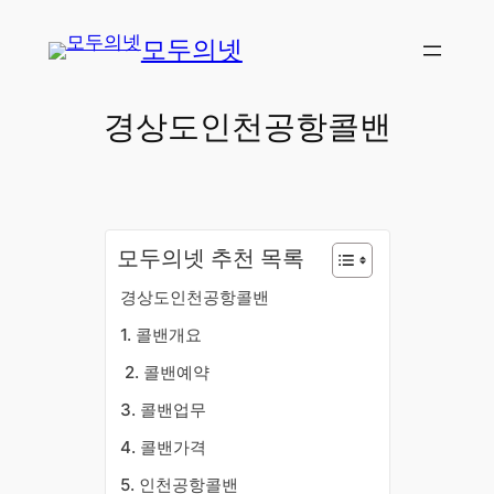
콘
모두의넷
텐
츠
로
경상도인천공항콜밴
바
로
가
기
모두의넷 추천 목록
경상도인천공항콜밴
​1. 콜밴개요
​2. 콜밴예약
3. 콜밴업무
4. 콜밴가격
5. 인천공항콜밴