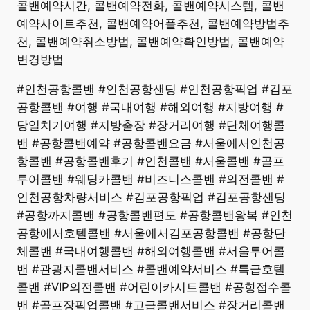
콜밴예약시간, 콜밴예약전화, 콜밴예약시스템, 콜밴
예약사이트추천, 콜밴예약어플추천, 콜밴예약방법추
천, 콜밴예약취소방법, 콜밴예약확인방법, 콜밴예약
변경방법
#인천공항콜밴 #인천공항샌딩 #인천공항픽업 #김포
공항콜밴 #여행 #국내여행 #해외여행 #지방여행 #
당일치기여행 #지방출장 #장거리여행 #단체여행콜
밴 #공항콜밴예약 #공항콜밴요금 #서울에서인천공
항콜밴 #공항콜밴후기 #인천콜밴 #서울콜밴 #골프
투어콜밴 #웨딩카콜밴 #비즈니스콜밴 #의전콜밴 #
인천공항차량서비스 #김포공항픽업 #김포공항샌딩
#공항까지콜밴 #공항콜밴편도 #공항콜밴왕복 #인천
공항에서호텔콜밴 #서울에서김포공항콜밴 #공항단
체콜밴 #국내여행콜밴 #해외여행콜밴 #서울투어콜
밴 #관광지콜밴서비스 #콜밴예약서비스 #특급호텔
콜밴 #VIP의전콜밴 #어린이카시트콜밴 #공항접수콜
밴 #골프장픽업콜밴 #고급콜밴서비스 #장거리콜밴