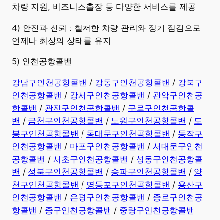
차량 지원, 비즈니스출장 등 다양한 서비스를 제공
4) 안전과 신뢰 : 철저한 차량 관리와 정기 점검으로
언제나 최상의 상태를 유지
5) 인천공항콜밴
강남구인천공항콜밴
/
강동구인천공항콜밴
/
강북구
인천공항콜밴
/
강서구인천공항콜밴
/
관악구인천공
항콜밴
/
광진구인천공항콜밴
/
구로구인천공항콜
밴
/
금천구인천공항콜밴
/
노원구인천공항콜밴
/
도
봉구인천공항콜밴
/
동대문구인천공항콜밴
/
동작구
인천공항콜밴
/
마포구인천공항콜밴
/
서대문구인천
공항콜밴
/
서초구인천공항콜밴
/
성동구인천공항콜
밴
/
성북구인천공항콜밴
/
송파구인천공항콜밴
/
양
천구인천공항콜밴
/
영등포구인천공항콜밴
/
용산구
인천공항콜밴
/
은평구인천공항콜밴
/
종로구인천공
항콜밴
/
중구인천공항콜밴
/
중랑구인천공항콜밴