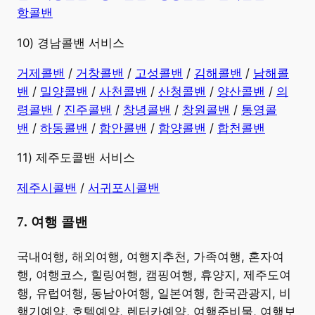
항콜밴
10) 경남콜밴 서비스
​거제콜밴
/
거창콜밴
/
고성콜밴
/
김해콜밴
/
남해콜
밴
/
밀양콜밴
/
사천콜밴
/
산청콜밴
/
양산콜밴
/
의
령콜밴
/
진주콜밴
/
창녕콜밴
/
창원콜밴
/
통영콜
밴
/
하동콜밴
/
함안콜밴
/
함양콜밴
/
합천콜밴
11) 제주도콜밴 서비스
제주시콜밴
/
서귀포시콜밴
7. 여행 콜밴
​국내여행, 해외여행, 여행지추천, 가족여행, 혼자여
행, 여행코스, 힐링여행, 캠핑여행, 휴양지, 제주도여
행, 유럽여행, 동남아여행, 일본여행, 한국관광지, 비
행기예약, 호텔예약, 렌터카예약, 여행준비물, 여행보