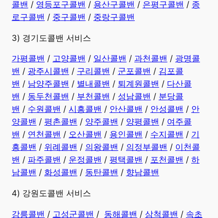
콜밴
/
영등포구콜밴
/
용산구콜밴
/
은평구콜밴
/
종
로구콜밴
/
중구콜밴
/
중랑구콜밴
3) 경기도콜밴 서비스
가평콜밴
/
고양콜밴
/
일산콜밴
/
과천콜밴
/
광명콜
밴
/
광주시콜밴
/
구리콜밴
/
군포콜밴
/
김포콜
밴
/
남양주콜밴
/
별내콜밴
/
퇴계원콜밴
/
다산콜
밴
/
동두천콜밴
/
부천콜밴
/
성남콜밴
/
분당콜
밴
/
수원콜밴
/
시흥콜밴
/
안산콜밴
/
안성콜밴
/
안
양콜밴
/
평촌콜밴
/
양주콜밴
/
양평콜밴
/
여주콜
밴
/
연천콜밴
/
오산콜밴
/
용인콜밴
/
수지콜밴
/
기
흥콜밴
/
위례콜밴
/
의왕콜밴
/
의정부콜밴
/
이천콜
밴
/
파주콜밴
/
운정콜밴
/
평택콜밴
/
포천콜밴
/
하
남콜밴
/
화성콜밴
/
동탄콜밴
/
향남콜밴
4) 강원도콜밴 서비스
강릉콜밴
/
고성군콜밴
/
동해콜밴
/
삼척콜밴
/
속초