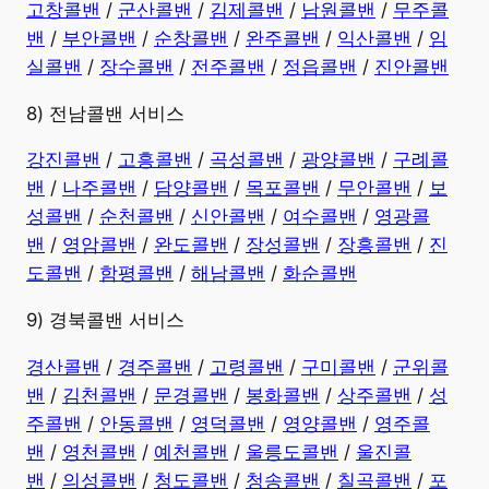
고창콜밴
/
군산콜밴
/
김제콜밴
/
남원콜밴
/
무주콜
밴
/
부안콜밴
/
순창콜밴
/
완주콜밴
/
익산콜밴
/
임
실콜밴
/
장수콜밴
/
전주콜밴
/
정읍콜밴
/
진안콜밴
8) 전남콜밴 서비스
강진콜밴
/
고흥콜밴
/
곡성콜밴
/
광양콜밴
/
구례콜
밴
/
나주콜밴
/
담양콜밴
/
목포콜밴
/
무안콜밴
/
보
성콜밴
/
순천콜밴
/
신안콜밴
/
여수콜밴
/
영광콜
밴
/
영암콜밴
/
완도콜밴
/
장성콜밴
/
장흥콜밴
/
진
도콜밴
/
함평콜밴
/
해남콜밴
/
화순콜밴
9) 경북콜밴 서비스
경산콜밴
/
경주콜밴
/
고령콜밴
/
구미콜밴
/
군위콜
밴
/
김천콜밴
/
문경콜밴
/
봉화콜밴
/
상주콜밴
/
성
주콜밴
/
안동콜밴
/
영덕콜밴
/
영양콜밴
/
영주콜
밴
/
영천콜밴
/
예천콜밴
/
울릉도콜밴
/
울진콜
밴
/
의성콜밴
/
청도콜밴
/
청송콜밴
/
칠곡콜밴
/
포