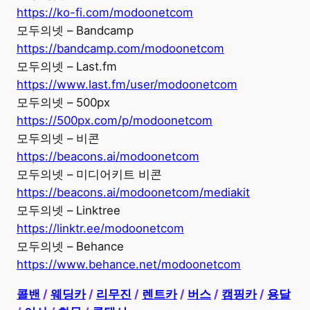
https://ko-fi.com/modoonetcom
모두의넷 – Bandcamp
https://bandcamp.com/modoonetcom
모두의넷 – Last.fm
https://www.last.fm/user/modoonetcom
모두의넷 – 500px
https://500px.com/p/modoonetcom
모두의넷 – 비콘
https://beacons.ai/modoonetcom
모두의넷 – 미디어키트 비콘
https://beacons.ai/modoonetcom/mediakit
모두의넷 – Linktree
https://linktr.ee/modoonetcom
모두의넷 – Behance
https://www.behance.net/modoonetcom
콜밴
/
웨딩카
/
리무진
/
렌트카
/
버스
/
캠핑카
/
용달