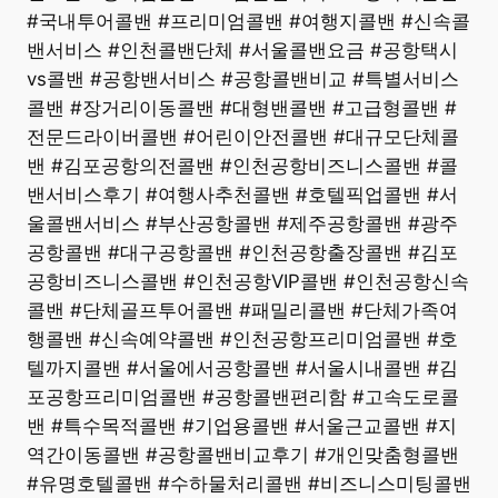
#국내투어콜밴 #프리미엄콜밴 #여행지콜밴 #신속콜
밴서비스 #인천콜밴단체 #서울콜밴요금 #공항택시
vs콜밴 #공항밴서비스 #공항콜밴비교 #특별서비스
콜밴 #장거리이동콜밴 #대형밴콜밴 #고급형콜밴 #
전문드라이버콜밴 #어린이안전콜밴 #대규모단체콜
밴 #김포공항의전콜밴 #인천공항비즈니스콜밴 #콜
밴서비스후기 #여행사추천콜밴 #호텔픽업콜밴 #서
울콜밴서비스 #부산공항콜밴 #제주공항콜밴 #광주
공항콜밴 #대구공항콜밴 #인천공항출장콜밴 #김포
공항비즈니스콜밴 #인천공항VIP콜밴 #인천공항신속
콜밴 #단체골프투어콜밴 #패밀리콜밴 #단체가족여
행콜밴 #신속예약콜밴 #인천공항프리미엄콜밴 #호
텔까지콜밴 #서울에서공항콜밴 #서울시내콜밴 #김
포공항프리미엄콜밴 #공항콜밴편리함 #고속도로콜
밴 #특수목적콜밴 #기업용콜밴 #서울근교콜밴 #지
역간이동콜밴 #공항콜밴비교후기 #개인맞춤형콜밴
#유명호텔콜밴 #수하물처리콜밴 #비즈니스미팅콜밴