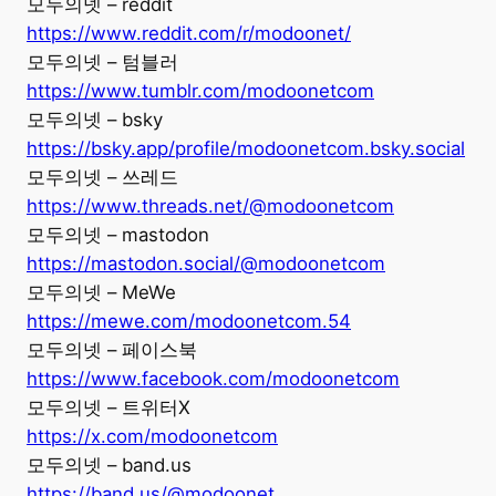
모두의넷 – reddit
https://www.reddit.com/r/modoonet/
모두의넷 – 텀블러
https://www.tumblr.com/modoonetcom
모두의넷 – bsky
https://bsky.app/profile/modoonetcom.bsky.social
모두의넷 – 쓰레드
https://www.threads.net/@modoonetcom
모두의넷 – mastodon
https://mastodon.social/@modoonetcom
모두의넷 – MeWe
https://mewe.com/modoonetcom.54
모두의넷 – 페이스북
https://www.facebook.com/modoonetcom
모두의넷 – 트위터X
https://x.com/modoonetcom
모두의넷 – band.us
https://band.us/@modoonet