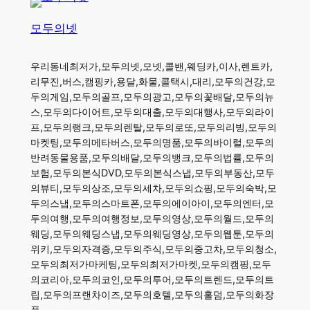
모두의넷
우리동네최저가,모두의넷,모넷,콜밴,웨딩카,이사,렌트카,
리무진,버스,캠핑카,용달,화물,콜택시,대리,모두의건강,모
두의게임,모두의골프,모두의광고,모두의꽃배달,모두의뉴
스,모두의다이어트,모두의대출,모두의대행사,모두의라이
프,모두의랭크,모두의렌탈,모두의로또,모두의리빙,모두의
마켓팅,모두의메타버스,모두의명품,모두의바이럴,모두의
반려동물용품,모두의배달,모두의뱅크,모두의법률,모두의
보험,모두의본식DVD,모두의본식스냅,모두의부동산,모두
의뷰티,모두의상조,모두의세차,모두의쇼핑,모두의숙박,모
두의스냅,모두의스마트폰,모두의에이아이,모두의엔터,모
두의여행,모두의여행정보,모두의영상,모두의월드,모두의
웨딩,모두의웨딩스냅,모두의웨딩영상,모두의웹툰,모두의
위키,모두의자격증,모두의주식,모두의중고차,모두의청소,
모두의최저가마케팅,모두의최저가마켓,모두의캠핑,모두
의코리아,모두의코인,모두의투어,모두의트렌드,모두의트
립,모두의프랜차이즈,모두의호텔,모두의홀덤,모두의화장
품