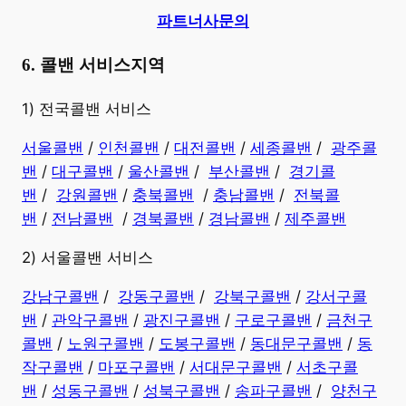
파트너사문의
6. 콜밴 서비스지역
​1) 전국콜밴 서비스
서울콜밴
/
인천콜밴
/
대전콜밴
/
세종콜밴
/
광주콜
밴
/
대구콜밴
/
울산콜밴
/
부산콜밴
/
경기콜
밴
/
강원콜밴
/
충북콜밴
/
충남콜밴
/
전북콜
밴
/
전남콜밴
/
경북콜밴
/
경남콜밴
​ /
제주콜밴
2) 서울콜밴 서비스
강남구콜밴
/
강동구콜밴
/
강북구콜밴
/
강서구콜
밴
/
관악구콜밴
/
광진구콜밴
/
구로구콜밴
/
금천구
콜밴
/
노원구콜밴
/
도봉구콜밴
/
동대문구콜밴
/
동
작구콜밴
/
마포구콜밴
/
서대문구콜밴
/
서초구콜
밴
/
성동구콜밴
/
성북구콜밴
/
송파구콜밴
/
양천구