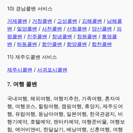
10) 경남콜밴 서비스
​거제콜밴
/
거창콜밴
/
고성콜밴
/
김해콜밴
/
남해콜
밴
/
밀양콜밴
/
사천콜밴
/
산청콜밴
/
양산콜밴
/
의
령콜밴
/
진주콜밴
/
창녕콜밴
/
창원콜밴
/
통영콜
밴
/
하동콜밴
/
함안콜밴
/
함양콜밴
/
합천콜밴
11) 제주도콜밴 서비스
제주시콜밴
/
서귀포시콜밴
7. 여행 콜밴
​국내여행, 해외여행, 여행지추천, 가족여행, 혼자여
행, 여행코스, 힐링여행, 캠핑여행, 휴양지, 제주도여
행, 유럽여행, 동남아여행, 일본여행, 한국관광지, 비
행기예약, 호텔예약, 렌터카예약, 여행준비물, 여행보
험, 에어비앤비, 한달살기, 배낭여행, 신혼여행, 여행