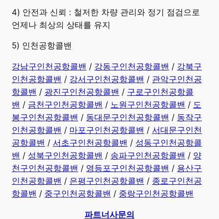
4) 안전과 신뢰 : 철저한 차량 관리와 정기 점검으로
언제나 최상의 상태를 유지
5) 인천공항콜밴
강남구인천공항콜밴
/
강동구인천공항콜밴
/
강북구
인천공항콜밴
/
강서구인천공항콜밴
/
관악구인천공
항콜밴
/
광진구인천공항콜밴
/
구로구인천공항콜
밴
/
금천구인천공항콜밴
/
노원구인천공항콜밴
/
도
봉구인천공항콜밴
/
동대문구인천공항콜밴
/
동작구
인천공항콜밴
/
마포구인천공항콜밴
/
서대문구인천
공항콜밴
/
서초구인천공항콜밴
/
성동구인천공항콜
밴
/
성북구인천공항콜밴
/
송파구인천공항콜밴
/
양
천구인천공항콜밴
/
영등포구인천공항콜밴
/
용산구
인천공항콜밴
/
은평구인천공항콜밴
/
종로구인천공
항콜밴
/
중구인천공항콜밴
/
중랑구인천공항콜밴
파트너사문의