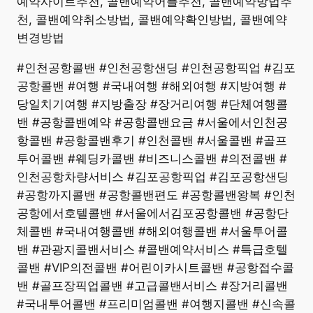
예약사이트추천, 콜밴예약어플추천, 콜밴예약방법추
천, 콜밴예약취소방법, 콜밴예약확인방법, 콜밴예약
변경방법
#인천공항콜밴 #인천공항샌딩 #인천공항픽업 #김포
공항콜밴 #여행 #국내여행 #해외여행 #지방여행 #
당일치기여행 #지방출장 #장거리여행 #단체여행콜
밴 #공항콜밴예약 #공항콜밴요금 #서울에서인천공
항콜밴 #공항콜밴후기 #인천콜밴 #서울콜밴 #골프
투어콜밴 #웨딩카콜밴 #비즈니스콜밴 #의전콜밴 #
인천공항차량서비스 #김포공항픽업 #김포공항샌딩
#공항까지콜밴 #공항콜밴편도 #공항콜밴왕복 #인천
공항에서호텔콜밴 #서울에서김포공항콜밴 #공항단
체콜밴 #국내여행콜밴 #해외여행콜밴 #서울투어콜
밴 #관광지콜밴서비스 #콜밴예약서비스 #특급호텔
콜밴 #VIP의전콜밴 #어린이카시트콜밴 #공항접수콜
밴 #골프장픽업콜밴 #고급콜밴서비스 #장거리콜밴
#국내투어콜밴 #프리미엄콜밴 #여행지콜밴 #신속콜