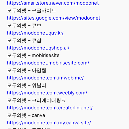
https://smartstore.naver.com/modoonet
모두의넷 – 구글사이트
https://sites.google.com/view/modoonet
모두의넷 – 큐브
https://modoonet.quv.kr/
모두의넷 – 큐샵
https://modoonet.qshop.ai/
모두의넷 – mobirisesite
https://modoonet.mobirisesite.com/
모두의넷 – 아임웹
https://modoonetcom.imweb.me/
모두의넷 – 위블리
https://modoonetcom.weebly.com/
모두의넷 – 크리에이터링크
https://modoonetcom.creatorlink.net/
모두의넷 – canva
https://modoonetcom.my.canva.site/