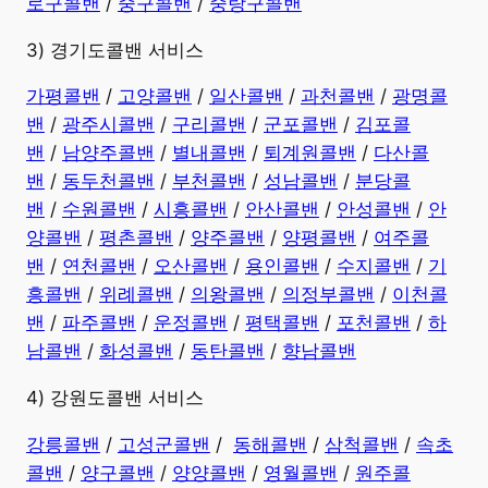
로구콜밴
/
중구콜밴
/
중랑구콜밴
3) 경기도콜밴 서비스
가평콜밴
/
고양콜밴
/
일산콜밴
/
과천콜밴
/
광명콜
밴
/
광주시콜밴
/
구리콜밴
/
군포콜밴
/
김포콜
밴
/
남양주콜밴
/
별내콜밴
/
퇴계원콜밴
/
다산콜
밴
/
동두천콜밴
/
부천콜밴
/
성남콜밴
/
분당콜
밴
/
수원콜밴
/
시흥콜밴
/
안산콜밴
/
안성콜밴
/
안
양콜밴
/
평촌콜밴
/
양주콜밴
/
양평콜밴
/
여주콜
밴
/
연천콜밴
/
오산콜밴
/
용인콜밴
/
수지콜밴
/
기
흥콜밴
/
위례콜밴
/
의왕콜밴
/
의정부콜밴
/
이천콜
밴
/
파주콜밴
/
운정콜밴
/
평택콜밴
/
포천콜밴
/
하
남콜밴
/
화성콜밴
/
동탄콜밴
/
향남콜밴
4) 강원도콜밴 서비스
강릉콜밴
/
고성군콜밴
/
동해콜밴
/
삼척콜밴
/
속초
콜밴
/
양구콜밴
/
양양콜밴
/
영월콜밴
/
원주콜