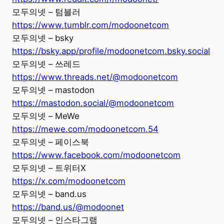
모두의넷 – 텀블러
https://www.tumblr.com/modoonetcom
모두의넷 – bsky
https://bsky.app/profile/modoonetcom.bsky.social
모두의넷 – 쓰레드
https://www.threads.net/@modoonetcom
모두의넷 – mastodon
https://mastodon.social/@modoonetcom
모두의넷 – MeWe
https://mewe.com/modoonetcom.54
모두의넷 – 페이스북
https://www.facebook.com/modoonetcom
모두의넷 – 트위터X
https://x.com/modoonetcom
모두의넷 – band.us
https://band.us/@modoonet
모두의넷 – 인스타그램