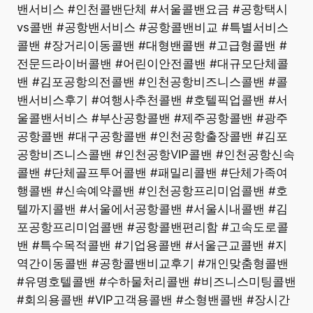
밴서비스 #인천콜밴단체 #서울콜밴요금 #공항택시
vs콜밴 #공항밴서비스 #공항콜밴비교 #특별서비스
콜밴 #장거리이동콜밴 #대형밴콜밴 #고급형콜밴 #
전문드라이버콜밴 #어린이안전콜밴 #대규모단체콜
밴 #김포공항의전콜밴 #인천공항비즈니스콜밴 #콜
밴서비스후기 #여행사추천콜밴 #호텔픽업콜밴 #서
울콜밴서비스 #부산공항콜밴 #제주공항콜밴 #광주
공항콜밴 #대구공항콜밴 #인천공항출장콜밴 #김포
공항비즈니스콜밴 #인천공항VIP콜밴 #인천공항신속
콜밴 #단체골프투어콜밴 #패밀리콜밴 #단체가족여
행콜밴 #신속예약콜밴 #인천공항프리미엄콜밴 #호
텔까지콜밴 #서울에서공항콜밴 #서울시내콜밴 #김
포공항프리미엄콜밴 #공항콜밴편리함 #고속도로콜
밴 #특수목적콜밴 #기업용콜밴 #서울근교콜밴 #지
역간이동콜밴 #공항콜밴비교후기 #개인맞춤형콜밴
#유명호텔콜밴 #수하물처리콜밴 #비즈니스미팅콜밴
#회의용콜밴 #VIP고객용콜밴 #소형밴콜밴 #장시간