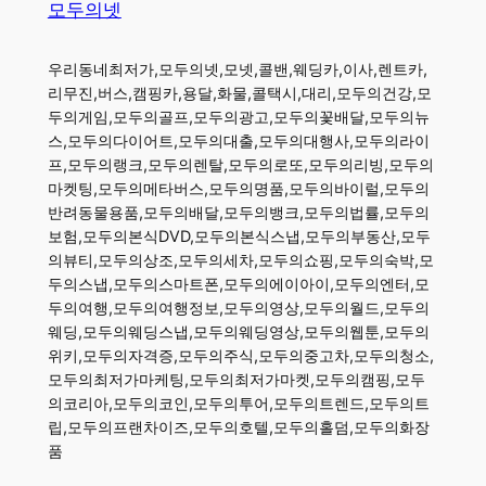
모두의넷
우리동네최저가,모두의넷,모넷,콜밴,웨딩카,이사,렌트카,
리무진,버스,캠핑카,용달,화물,콜택시,대리,모두의건강,모
두의게임,모두의골프,모두의광고,모두의꽃배달,모두의뉴
스,모두의다이어트,모두의대출,모두의대행사,모두의라이
프,모두의랭크,모두의렌탈,모두의로또,모두의리빙,모두의
마켓팅,모두의메타버스,모두의명품,모두의바이럴,모두의
반려동물용품,모두의배달,모두의뱅크,모두의법률,모두의
보험,모두의본식DVD,모두의본식스냅,모두의부동산,모두
의뷰티,모두의상조,모두의세차,모두의쇼핑,모두의숙박,모
두의스냅,모두의스마트폰,모두의에이아이,모두의엔터,모
두의여행,모두의여행정보,모두의영상,모두의월드,모두의
웨딩,모두의웨딩스냅,모두의웨딩영상,모두의웹툰,모두의
위키,모두의자격증,모두의주식,모두의중고차,모두의청소,
모두의최저가마케팅,모두의최저가마켓,모두의캠핑,모두
의코리아,모두의코인,모두의투어,모두의트렌드,모두의트
립,모두의프랜차이즈,모두의호텔,모두의홀덤,모두의화장
품