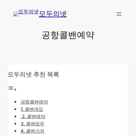
콘
모두의넷
텐
츠
로
공항콜밴예약
바
로
가
기
모두의넷 추천 목록
공항콜밴예약
​1. 콜밴개요
​2. 콜밴예약
3. 콜밴업무
4. 콜밴가격