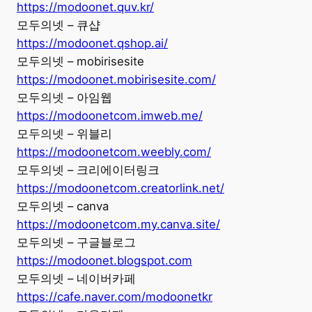
https://modoonet.quv.kr/
모두의넷 – 큐샵
https://modoonet.qshop.ai/
모두의넷 – mobirisesite
https://modoonet.mobirisesite.com/
모두의넷 – 아임웹
https://modoonetcom.imweb.me/
모두의넷 – 위블리
https://modoonetcom.weebly.com/
모두의넷 – 크리에이터링크
https://modoonetcom.creatorlink.net/
모두의넷 – canva
https://modoonetcom.my.canva.site/
모두의넷 – 구글블로그
https://modoonet.blogspot.com
모두의넷 – 네이버카페
https://cafe.naver.com/modoonetkr