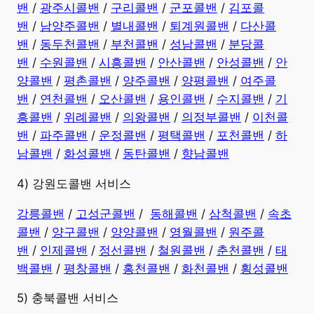
밴
/
광주시콜밴
/
구리콜밴
/
군포콜밴
/
김포콜
밴
/
남양주콜밴
/
별내콜밴
/
퇴계원콜밴
/
다산콜
밴
/
동두천콜밴
/
부천콜밴
/
성남콜밴
/
분당콜
밴
/
수원콜밴
/
시흥콜밴
/
안산콜밴
/
안성콜밴
/
안
양콜밴
/
평촌콜밴
/
양주콜밴
/
양평콜밴
/
여주콜
밴
/
연천콜밴
/
오산콜밴
/
용인콜밴
/
수지콜밴
/
기
흥콜밴
/
위례콜밴
/
의왕콜밴
/
의정부콜밴
/
이천콜
밴
/
파주콜밴
/
운정콜밴
/
평택콜밴
/
포천콜밴
/
하
남콜밴
/
화성콜밴
/
동탄콜밴
/
향남콜밴
4) 강원도콜밴 서비스
강릉콜밴
/
고성군콜밴
/
동해콜밴
/
삼척콜밴
/
속초
콜밴
/
양구콜밴
/
양양콜밴
/
영월콜밴
/
원주콜
밴
/
인제콜밴
/
정선콜밴
/
철원콜밴
/
춘천콜밴
/
태
백콜밴
/
평창콜밴
/
홍천콜밴
/
화천콜밴
/
횡성콜밴
5) 충북콜밴 서비스