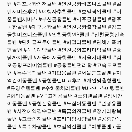
밴 #김포공항의전콜밴 #인천공항비즈니스콜밴 #콜
밴서비스후기 #여행사추천콜밴 #호텔픽업콜밴 #서
울콜밴서비스 #부산공항콜밴 #제주공항콜밴 #광주
공항콜밴 #대구공항콜밴 #인천공항출장콜밴 #김포
공항비즈니스콜밴 #인천공항VIP콜밴 #인천공항신속
콜밴 #단체골프투어콜밴 #패밀리콜밴 #단체가족여
행콜밴 #신속예약콜밴 #인천공항프리미엄콜밴 #호
텔까지콜밴 #서울에서공항콜밴 #서울시내콜밴 #김
포공항프리미엄콜밴 #공항콜밴편리함 #고속도로콜
밴 #특수목적콜밴 #기업용콜밴 #서울근교콜밴 #지
역간이동콜밴 #공항콜밴비교후기 #개인맞춤형콜밴
#유명호텔콜밴 #수하물처리콜밴 #비즈니스미팅콜밴
#회의용콜밴 #VIP고객용콜밴 #소형밴콜밴 #장시간
이동콜밴 #공항전용콜밴 #도심이동콜밴 #관광용콜
밴 #사전예약필수콜밴 #특급의전콜밴 #장거리왕복
콜밴 #고급의전콜밴 #프리미엄차량콜밴 #공항단독
콜밴 #특수차량콜밴 #호텔의전콜밴 #여행콜밴 #골