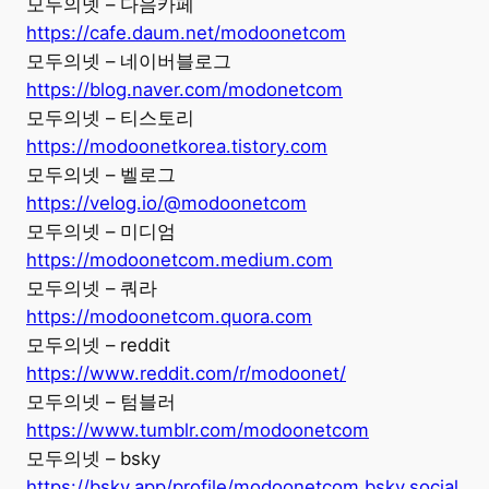
모두의넷 – 다음카페
https://cafe.daum.net/modoonetcom
모두의넷 – 네이버블로그
https://blog.naver.com/modonetcom
모두의넷 – 티스토리
https://modoonetkorea.tistory.com
모두의넷 – 벨로그
https://velog.io/@modoonetcom
모두의넷 – 미디엄
https://modoonetcom.medium.com
모두의넷 – 쿼라
https://modoonetcom.quora.com
모두의넷 – reddit
https://www.reddit.com/r/modoonet/
모두의넷 – 텀블러
https://www.tumblr.com/modoonetcom
모두의넷 – bsky
https://bsky.app/profile/modoonetcom.bsky.social