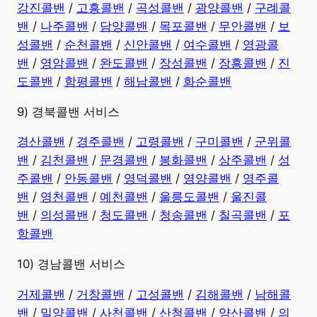
강진콜밴
/
고흥콜밴
/
곡성콜밴
/
광양콜밴
/
구례콜
밴
/
나주콜밴
/
담양콜밴
/
목포콜밴
/
무안콜밴
/
보
성콜밴
/
순천콜밴
/
신안콜밴
/
여수콜밴
/
영광콜
밴
/
영암콜밴
/
완도콜밴
/
장성콜밴
/
장흥콜밴
/
진
도콜밴
/
함평콜밴
/
해남콜밴
/
화순콜밴
9) 경북콜밴 서비스
경산콜밴
/
경주콜밴
/
고령콜밴
/
구미콜밴
/
군위콜
밴
/
김천콜밴
/
문경콜밴
/
봉화콜밴
/
상주콜밴
/
성
주콜밴
/
안동콜밴
/
영덕콜밴
/
영양콜밴
/
영주콜
밴
/
영천콜밴
/
예천콜밴
/
울릉도콜밴
/
울진콜
밴
/
의성콜밴
/
청도콜밴
/
청송콜밴
/
칠곡콜밴
/
포
항콜밴
10) 경남콜밴 서비스
​거제콜밴
/
거창콜밴
/
고성콜밴
/
김해콜밴
/
남해콜
밴
/
밀양콜밴
/
사천콜밴
/
산청콜밴
/
양산콜밴
/
의