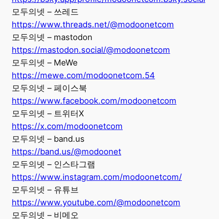
모두의넷 – 쓰레드
https://www.threads.net/@modoonetcom
모두의넷 – mastodon
https://mastodon.social/@modoonetcom
모두의넷 – MeWe
https://mewe.com/modoonetcom.54
모두의넷 – 페이스북
https://www.facebook.com/modoonetcom
모두의넷 – 트위터X
https://x.com/modoonetcom
모두의넷 – band.us
https://band.us/@modoonet
모두의넷 – 인스타그램
https://www.instagram.com/modoonetcom/
모두의넷 – 유튜브
https://www.youtube.com/@modoonetcom
모두의넷 – 비메오