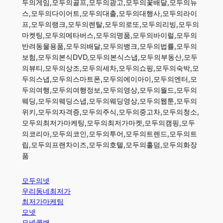
두의게임,모두의골프,모두의광고,모두의꽃배달,모두의뉴
스,모두의다이어트,모두의대출,모두의대행사,모두의라이
프,모두의랭크,모두의렌탈,모두의로또,모두의리빙,모두의
마켓팅,모두의메타버스,모두의명품,모두의바이럴,모두의
반려동물용품,모두의배달,모두의뱅크,모두의법률,모두의
보험,모두의본식DVD,모두의본식스냅,모두의부동산,모두
의뷰티,모두의상조,모두의세차,모두의쇼핑,모두의숙박,모
두의스냅,모두의스마트폰,모두의에이아이,모두의엔터,모
두의여행,모두의여행정보,모두의영상,모두의월드,모두의
웨딩,모두의웨딩스냅,모두의웨딩영상,모두의웹툰,모두의
위키,모두의자격증,모두의주식,모두의중고차,모두의청소,
모두의최저가마케팅,모두의최저가마켓,모두의캠핑,모두
의코리아,모두의코인,모두의투어,모두의트렌드,모두의트
립,모두의프랜차이즈,모두의호텔,모두의홀덤,모두의화장
품
모두의넷
우리동네최저가
최저가마케팅
모넷
모넷콜밴