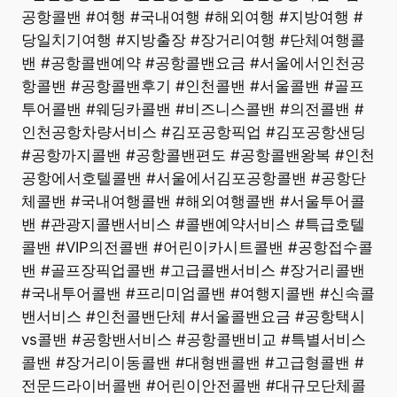
공항콜밴 #여행 #국내여행 #해외여행 #지방여행 #
당일치기여행 #지방출장 #장거리여행 #단체여행콜
밴 #공항콜밴예약 #공항콜밴요금 #서울에서인천공
항콜밴 #공항콜밴후기 #인천콜밴 #서울콜밴 #골프
투어콜밴 #웨딩카콜밴 #비즈니스콜밴 #의전콜밴 #
인천공항차량서비스 #김포공항픽업 #김포공항샌딩
#공항까지콜밴 #공항콜밴편도 #공항콜밴왕복 #인천
공항에서호텔콜밴 #서울에서김포공항콜밴 #공항단
체콜밴 #국내여행콜밴 #해외여행콜밴 #서울투어콜
밴 #관광지콜밴서비스 #콜밴예약서비스 #특급호텔
콜밴 #VIP의전콜밴 #어린이카시트콜밴 #공항접수콜
밴 #골프장픽업콜밴 #고급콜밴서비스 #장거리콜밴
#국내투어콜밴 #프리미엄콜밴 #여행지콜밴 #신속콜
밴서비스 #인천콜밴단체 #서울콜밴요금 #공항택시
vs콜밴 #공항밴서비스 #공항콜밴비교 #특별서비스
콜밴 #장거리이동콜밴 #대형밴콜밴 #고급형콜밴 #
전문드라이버콜밴 #어린이안전콜밴 #대규모단체콜