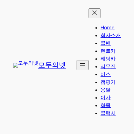
콘
텐
츠
Home
로
회사소개
바
콜밴
로
렌트카
가
웨딩카
기
모두의넷
리무진
버스
캠핑카
용달
이사
화물
콜택시