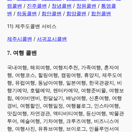
령콜밴
/
진주콜밴
/
창녕콜밴
/
창원콜밴
/
통영콜
밴
/
하동콜밴
/
함안콜밴
/
함양콜밴
/
합천콜밴
11) 제주도콜밴 서비스
제주시콜밴
/
서귀포시콜밴
7. 여행 콜밴
​국내여행, 해외여행, 여행지추천, 가족여행, 혼자여
행, 여행코스, 힐링여행, 캠핑여행, 휴양지, 제주도여
행, 유럽여행, 동남아여행, 일본여행, 한국관광지, 비
행기예약, 호텔예약, 렌터카예약, 여행준비물, 여행보
험, 에어비앤비, 한달살기, 배낭여행, 신혼여행, 여행
경비, 여행할인, 여행일정, 여행블로그, 인스타여행,
맛집여행, 자연경관, 액티비티여행, 등산여행, 박물관
투어, 예술여행, 기차여행, 크루즈여행, 비즈니스여
행, 여행사진, 유튜브여행, 브이로그, 인플루언서여