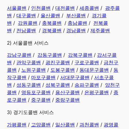
서울콜밴
/
인천콜밴
/
대전콜밴
/
세종콜밴
/
광주콜
밴
/
대구콜밴
/
울산콜밴
/
부산콜밴
/
경기콜
밴
/
강원콜밴
/
충북콜밴
/
충남콜밴
/
전북콜
밴
/
전남콜밴
/
경북콜밴
/
경남콜밴
​ /
제주콜밴
2) 서울콜밴 서비스
강남구콜밴
/
강동구콜밴
/
강북구콜밴
/
강서구콜
밴
/
관악구콜밴
/
광진구콜밴
/
구로구콜밴
/
금천구
콜밴
/
노원구콜밴
/
도봉구콜밴
/
동대문구콜밴
/
동
작구콜밴
/
마포구콜밴
/
서대문구콜밴
/
서초구콜
밴
/
성동구콜밴
/
성북구콜밴
/
송파구콜밴
/
양천구
콜밴
/
영등포구콜밴
/
용산구콜밴
/
은평구콜밴
/
종
로구콜밴
/
중구콜밴
/
중랑구콜밴
3) 경기도콜밴 서비스
가평콜밴
/
고양콜밴
/
일산콜밴
/
과천콜밴
/
광명콜