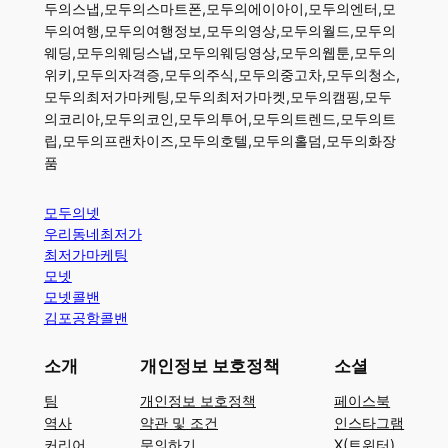
두의스냅,모두의스마트폰,모두의에이아이,모두의엔터,모
두의여행,모두의여행정보,모두의영상,모두의월드,모두의
웨딩,모두의웨딩스냅,모두의웨딩영상,모두의웹툰,모두의
위키,모두의자격증,모두의주식,모두의중고차,모두의청소,
모두의최저가마케팅,모두의최저가마켓,모두의캠핑,모두
의코리아,모두의코인,모두의투어,모두의트렌드,모두의트
립,모두의프랜차이즈,모두의호텔,모두의홀덤,모두의화장
품
모두의넷
우리동네최저가
최저가마케팅
모넷
모넷콜밴
김포공항콜밴
소개
개인정보 보호정책
소셜
팀
개인정보 보호정책
페이스북
역사
약관 및 조건
인스타그램
커리어
문의하기
X(트위터)