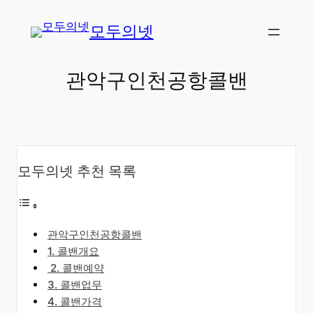
콘
모두의넷
텐
츠
로
관악구인천공항콜밴
바
로
가
기
모두의넷 추천 목록
관악구인천공항콜밴
​1. 콜밴개요
​2. 콜밴예약
3. 콜밴업무
4. 콜밴가격