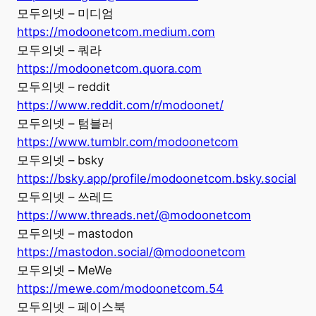
모두의넷 – 미디엄
https://modoonetcom.medium.com
모두의넷 – 쿼라
https://modoonetcom.quora.com
모두의넷 – reddit
https://www.reddit.com/r/modoonet/
모두의넷 – 텀블러
https://www.tumblr.com/modoonetcom
모두의넷 – bsky
https://bsky.app/profile/modoonetcom.bsky.social
모두의넷 – 쓰레드
https://www.threads.net/@modoonetcom
모두의넷 – mastodon
https://mastodon.social/@modoonetcom
모두의넷 – MeWe
https://mewe.com/modoonetcom.54
모두의넷 – 페이스북