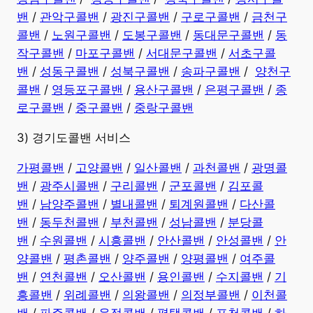
밴
/
관악구콜밴
/
광진구콜밴
/
구로구콜밴
/
금천구
콜밴
/
노원구콜밴
/
도봉구콜밴
/
동대문구콜밴
/
동
작구콜밴
/
마포구콜밴
/
서대문구콜밴
/
서초구콜
밴
/
성동구콜밴
/
성북구콜밴
/
송파구콜밴
/
양천구
콜밴
/
영등포구콜밴
/
용산구콜밴
/
은평구콜밴
/
종
로구콜밴
/
중구콜밴
/
중랑구콜밴
3) 경기도콜밴 서비스
가평콜밴
/
고양콜밴
/
일산콜밴
/
과천콜밴
/
광명콜
밴
/
광주시콜밴
/
구리콜밴
/
군포콜밴
/
김포콜
밴
/
남양주콜밴
/
별내콜밴
/
퇴계원콜밴
/
다산콜
밴
/
동두천콜밴
/
부천콜밴
/
성남콜밴
/
분당콜
밴
/
수원콜밴
/
시흥콜밴
/
안산콜밴
/
안성콜밴
/
안
양콜밴
/
평촌콜밴
/
양주콜밴
/
양평콜밴
/
여주콜
밴
/
연천콜밴
/
오산콜밴
/
용인콜밴
/
수지콜밴
/
기
흥콜밴
/
위례콜밴
/
의왕콜밴
/
의정부콜밴
/
이천콜
밴
/
파주콜밴
/
운정콜밴
/
평택콜밴
/
포천콜밴
/
하