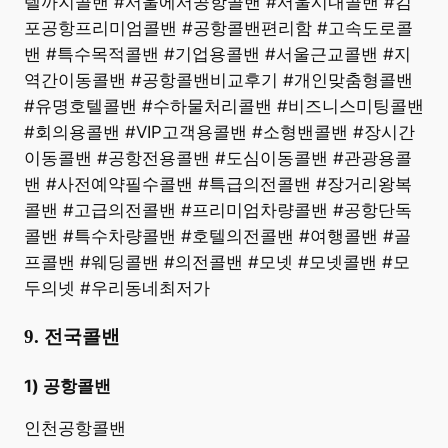
텔까지콜밴 #서울에서공항콜밴 #서울시내콜밴 #김
포공항프리미엄콜밴 #공항콜밴편리함 #고속도로콜
밴 #특수목적콜밴 #기업용콜밴 #서울근교콜밴 #지
역간이동콜밴 #공항콜밴비교후기 #개인맞춤형콜밴
#유명호텔콜밴 #수하물처리콜밴 #비즈니스미팅콜밴
#회의용콜밴 #VIP고객용콜밴 #소형밴콜밴 #장시간
이동콜밴 #공항전용콜밴 #도심이동콜밴 #관광용콜
밴 #사전예약필수콜밴 #특급의전콜밴 #장거리왕복
콜밴 #고급의전콜밴 #프리미엄차량콜밴 #공항단독
콜밴 #특수차량콜밴 #호텔의전콜밴 #여행콜밴 #골
프콜밴 #웨딩콜밴 #의전콜밴 #모넷 #모넷콜밴 #모
두의넷 #우리동네최저가
9. 전국콜밴
1) 공항콜밴
인천공항콜밴