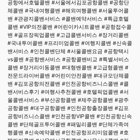
공항에서호텔콜밴 #서울에서김포공항콜밴 #공항단
체콜밴 #국내여행콜밴 #해외여행콜밴 #서울투어콜
밴 #관광지콜밴서비스 #콜밴예약서비스 #특급호텔
콜밴 #VIP의전콜밴 #어린이카시트콜밴 #공항접수콜
밴 #골프장픽업콜밴 #고급콜밴서비스 #장거리콜밴
#국내투어콜밴 #프리미엄콜밴 #여행지콜밴 #신속콜
밴서비스 #인천콜밴단체 #서울콜밴요금 #공항택시
vs콜밴 #공항밴서비스 #공항콜밴비교 #특별서비스
콜밴 #장거리이동콜밴 #대형밴콜밴 #고급형콜밴 #
전문드라이버콜밴 #어린이안전콜밴 #대규모단체콜
밴 #김포공항의전콜밴 #인천공항비즈니스콜밴 #콜
밴서비스후기 #여행사추천콜밴 #호텔픽업콜밴 #서
울콜밴서비스 #부산공항콜밴 #제주공항콜밴 #광주
공항콜밴 #대구공항콜밴 #인천공항출장콜밴 #김포
공항비즈니스콜밴 #인천공항VIP콜밴 #인천공항신속
콜밴 #단체골프투어콜밴 #패밀리콜밴 #단체가족여
행콜밴 #신속예약콜밴 #인천공항프리미엄콜밴 #호