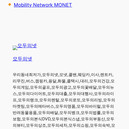
Mobility Network MONET
모두의넷
우리동네최저가,모두의넷,모넷,콜밴,웨딩카,이사,렌트카,
리무진,버스,캠핑카,용달,화물,콜택시,대리,모두의건강,모
두의게임,모두의골프,모두의광고,모두의꽃배달,모두의뉴
스,모두의다이어트,모두의대출,모두의대행사,모두의라이
프,모두의랭크,모두의렌탈,모두의로또,모두의리빙,모두의
마켓팅,모두의메타버스,모두의명품,모두의바이럴,모두의
반려동물용품,모두의배달,모두의뱅크,모두의법률,모두의
보험,모두의본식DVD,모두의본식스냅,모두의부동산,모두
의뷰티,모두의상조,모두의세차,모두의쇼핑,모두의숙박,모