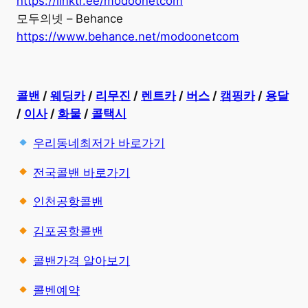
https://linktr.ee/modoonetcom
모두의넷 – Behance
https://www.behance.net/modoonetcom
콜밴
/
웨딩카
/
리무진
/
렌트카
/
버스
/
캠핑카
/
용달
/
이사
/
화물
/
콜택시
우리동네최저가 바로가기
전국콜밴 바로가기
인천공항콜밴
김포공항콜밴
콜밴가격 알아보기
콜벤예약