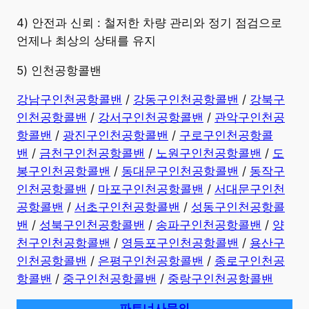
4) 안전과 신뢰 : 철저한 차량 관리와 정기 점검으로
언제나 최상의 상태를 유지
5) 인천공항콜밴
강남구인천공항콜밴
/
강동구인천공항콜밴
/
강북구
인천공항콜밴
/
강서구인천공항콜밴
/
관악구인천공
항콜밴
/
광진구인천공항콜밴
/
구로구인천공항콜
밴
/
금천구인천공항콜밴
/
노원구인천공항콜밴
/
도
봉구인천공항콜밴
/
동대문구인천공항콜밴
/
동작구
인천공항콜밴
/
마포구인천공항콜밴
/
서대문구인천
공항콜밴
/
서초구인천공항콜밴
/
성동구인천공항콜
밴
/
성북구인천공항콜밴
/
송파구인천공항콜밴
/
양
천구인천공항콜밴
/
영등포구인천공항콜밴
/
용산구
인천공항콜밴
/
은평구인천공항콜밴
/
종로구인천공
항콜밴
/
중구인천공항콜밴
/
중랑구인천공항콜밴
파트너사문의