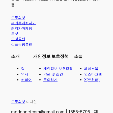
품
모두의넷
우리동네최저가
최저가마케팅
모넷
모넷콜밴
김포공항콜밴
소개
개인정보 보호정책
소셜
팀
개인정보 보호정책
페이스북
역사
약관 및 조건
인스타그램
커리어
문의하기
X(트위터)
모두의넷
디자인
modoonetcom@gmail.com | 1555-5795 | 대