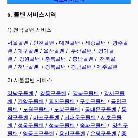
6. 콜밴 서비스지역
​1) 전국콜밴 서비스
서울콜밴
/
인천콜밴
/
대전콜밴
/
세종콜밴
/
광주콜
밴
/
대구콜밴
/
울산콜밴
/
부산콜밴
/
경기콜
밴
/
강원콜밴
/
충북콜밴
/
충남콜밴
/
전북콜
밴
/
전남콜밴
/
경북콜밴
/
경남콜밴
​ /
제주콜밴
2) 서울콜밴 서비스
강남구콜밴
/
강동구콜밴
/
강북구콜밴
/
강서구콜
밴
/
관악구콜밴
/
광진구콜밴
/
구로구콜밴
/
금천구
콜밴
/
노원구콜밴
/
도봉구콜밴
/
동대문구콜밴
/
동
작구콜밴
/
마포구콜밴
/
서대문구콜밴
/
서초구콜
밴
/
성동구콜밴
/
성북구콜밴
/
송파구콜밴
/
양천구
콜밴
/
영등포구콜밴
/
용산구콜밴
/
은평구콜밴
/
종