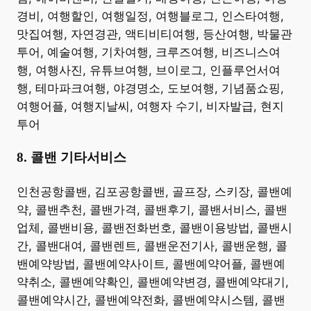
경비, 여행할인, 여행일정, 여행블로그, 인스타여행,
맛집여행, 자연경관, 액티비티여행, 등산여행, 박물관
투어, 예술여행, 기차여행, 크루즈여행, 비즈니스여
행, 여행사진, 유튜브여행, 브이로그, 인플루언서여
행, 테마파크여행, 야경명소, 도보여행, 기념품쇼핑,
여행어플, 여행지날씨, 여행자 수기, 비자발급, 현지
투어 ​
8. 콜밴 기타서비스
​인천공항콜밴, 김포공항콜밴, 골프장, 스키장, 콜밴예
약, 콜밴추천, 콜밴가격, 콜밴후기, 콜밴서비스, 콜밴
업체, 콜밴비용, 콜밴전화번호, 콜밴이용방법, 콜밴시
간, 콜밴대여, 콜밴렌트, 콜밴운전기사, 콜밴운행, 콜
밴예약방법, 콜밴예약사이트, 콜밴예약어플, 콜밴예
약취소, 콜밴예약확인, 콜밴예약변경, 콜밴예약대기,
콜밴예약시간, 콜밴예약전화, 콜밴예약시스템, 콜밴