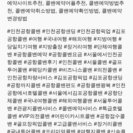
예약사이트추천, 콜밴예약어플추천, 콜밴예약방법추
천, 콜밴예약취소방법, 콜밴예약확인방법, 콜밴예약
변경방법
#인천공항콜밴 #인천공항샌딩 #인천공항픽업 #김포
공항콜밴 #여행 #국내여행 #해외여행 #지방여행 #
당일치기여행 #지방출장 #장거리여행 #단체여행콜
밴 #공항콜밴예약 #공항콜밴요금 #서울에서인천공
항콜밴 #공항콜밴후기 #인천콜밴 #서울콜밴 #골프
투어콜밴 #웨딩카콜밴 #비즈니스콜밴 #의전콜밴 #
인천공항차량서비스 #김포공항픽업 #김포공항샌딩
#공항까지콜밴 #공항콜밴편도 #공항콜밴왕복 #인천
공항에서호텔콜밴 #서울에서김포공항콜밴 #공항단
체콜밴 #국내여행콜밴 #해외여행콜밴 #서울투어콜
밴 #관광지콜밴서비스 #콜밴예약서비스 #특급호텔
콜밴 #VIP의전콜밴 #어린이카시트콜밴 #공항접수콜
밴 #골프장픽업콜밴 #고급콜밴서비스 #장거리콜밴
#국내투어콜밴 #프리미엄콜밴 #여행지콜밴 #신속콜