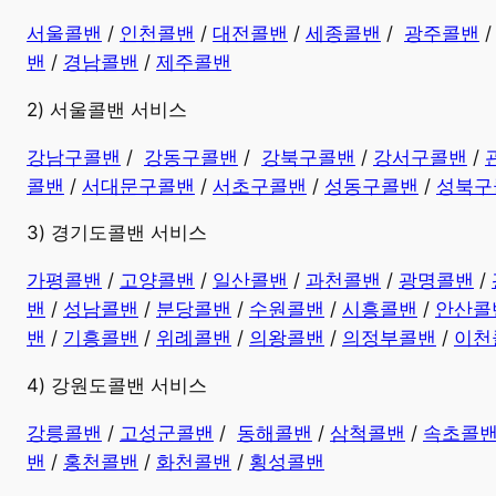
서울콜밴
/
인천콜밴
/
대전콜밴
/
세종콜밴
/
광주콜밴
밴
/
경남콜밴
​ /
제주콜밴
2) 서울콜밴 서비스
강남구콜밴
/
강동구콜밴
/
강북구콜밴
/
강서구콜밴
/
콜밴
/
서대문구콜밴
/
서초구콜밴
/
성동구콜밴
/
성북구
3) 경기도콜밴 서비스
가평콜밴
/
고양콜밴
/
일산콜밴
/
과천콜밴
/
광명콜밴
/
밴
/
성남콜밴
/
분당콜밴
/
수원콜밴
/
시흥콜밴
/
안산콜
밴
/
기흥콜밴
/
위례콜밴
/
의왕콜밴
/
의정부콜밴
/
이천
4) 강원도콜밴 서비스
강릉콜밴
/
고성군콜밴
/
동해콜밴
/
삼척콜밴
/
속초콜
밴
/
홍천콜밴
/
화천콜밴
/
횡성콜밴