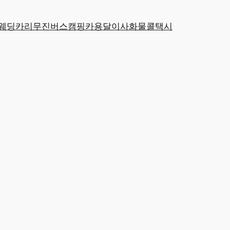
웨딩카
리무진
버스
캠핑카
용달
이사
화물
콜택시