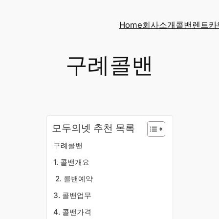
Home
회사소개
콜밴
렌트카
구례콜밴
모두의넷 추천 목록
구례콜밴
​1. 콜밴개요
​2. 콜밴예약
3. 콜밴업무
4. 콜밴가격