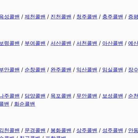
음성콜밴
/
제천콜밴
/
진천콜밴
/
청주콜밴
/
충주콜밴
/
증
보령콜밴
/
부여콜밴
/
서산콜밴
/
서천콜밴
/
아산콜밴
/
예
부안콜밴
/
순창콜밴
/
완주콜밴
/
익산콜밴
/
임실콜밴
/
장
나주콜밴
/
담양콜밴
/
목포콜밴
/
무안콜밴
/
보성콜밴
/
순
콜밴
/
화순콜밴
김천콜밴
/
문경콜밴
/
봉화콜밴
/
상주콜밴
/
성주콜밴
/
안