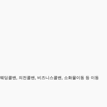
 웨딩콜밴, 의전콜밴, 비즈니스콜밴, 소화물이동 등 이동