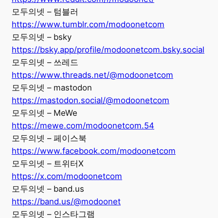
모두의넷 – 텀블러
https://www.tumblr.com/modoonetcom
모두의넷 – bsky
https://bsky.app/profile/modoonetcom.bsky.social
모두의넷 – 쓰레드
https://www.threads.net/@modoonetcom
모두의넷 – mastodon
https://mastodon.social/@modoonetcom
모두의넷 – MeWe
https://mewe.com/modoonetcom.54
모두의넷 – 페이스북
https://www.facebook.com/modoonetcom
모두의넷 – 트위터X
https://x.com/modoonetcom
모두의넷 – band.us
https://band.us/@modoonet
모두의넷 – 인스타그램