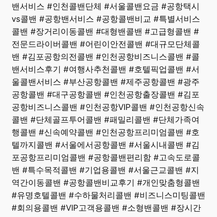
밴서비스 #인천콜밴단체 #서울콜밴요금 #공항택시
vs콜밴 #공항밴서비스 #공항콜밴비교 #특별서비스
콜밴 #장거리이동콜밴 #대형밴콜밴 #고급형콜밴 #
전문드라이버콜밴 #어린이안전콜밴 #대규모단체콜
밴 #김포공항의전콜밴 #인천공항비즈니스콜밴 #콜
밴서비스후기 #여행사추천콜밴 #호텔픽업콜밴 #서
울콜밴서비스 #부산공항콜밴 #제주공항콜밴 #광주
공항콜밴 #대구공항콜밴 #인천공항출장콜밴 #김포
공항비즈니스콜밴 #인천공항VIP콜밴 #인천공항신속
콜밴 #단체골프투어콜밴 #패밀리콜밴 #단체가족여
행콜밴 #신속예약콜밴 #인천공항프리미엄콜밴 #호
텔까지콜밴 #서울에서공항콜밴 #서울시내콜밴 #김
포공항프리미엄콜밴 #공항콜밴편리함 #고속도로콜
밴 #특수목적콜밴 #기업용콜밴 #서울근교콜밴 #지
역간이동콜밴 #공항콜밴비교후기 #개인맞춤형콜밴
#유명호텔콜밴 #수하물처리콜밴 #비즈니스미팅콜밴
#회의용콜밴 #VIP고객용콜밴 #소형밴콜밴 #장시간