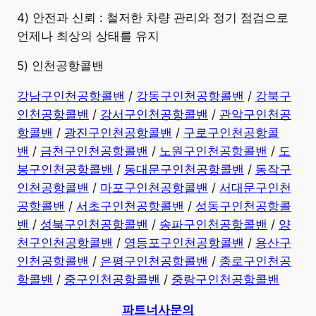
4) 안전과 신뢰 : 철저한 차량 관리와 정기 점검으로
언제나 최상의 상태를 유지
5) 인천공항콜밴
강남구인천공항콜밴
/
강동구인천공항콜밴
/
강북구
인천공항콜밴
/
강서구인천공항콜밴
/
관악구인천공
항콜밴
/
광진구인천공항콜밴
/
구로구인천공항콜
밴
/
금천구인천공항콜밴
/
노원구인천공항콜밴
/
도
봉구인천공항콜밴
/
동대문구인천공항콜밴
/
동작구
인천공항콜밴
/
마포구인천공항콜밴
/
서대문구인천
공항콜밴
/
서초구인천공항콜밴
/
성동구인천공항콜
밴
/
성북구인천공항콜밴
/
송파구인천공항콜밴
/
양
천구인천공항콜밴
/
영등포구인천공항콜밴
/
용산구
인천공항콜밴
/
은평구인천공항콜밴
/
종로구인천공
항콜밴
/
중구인천공항콜밴
/
중랑구인천공항콜밴
파트너사문의