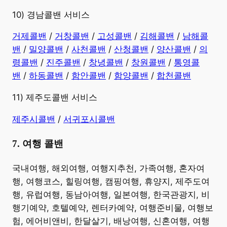
10) 경남콜밴 서비스
​거제콜밴
/
거창콜밴
/
고성콜밴
/
김해콜밴
/
남해콜
밴
/
밀양콜밴
/
사천콜밴
/
산청콜밴
/
양산콜밴
/
의
령콜밴
/
진주콜밴
/
창녕콜밴
/
창원콜밴
/
통영콜
밴
/
하동콜밴
/
함안콜밴
/
함양콜밴
/
합천콜밴
11) 제주도콜밴 서비스
제주시콜밴
/
서귀포시콜밴
7. 여행 콜밴
​국내여행, 해외여행, 여행지추천, 가족여행, 혼자여
행, 여행코스, 힐링여행, 캠핑여행, 휴양지, 제주도여
행, 유럽여행, 동남아여행, 일본여행, 한국관광지, 비
행기예약, 호텔예약, 렌터카예약, 여행준비물, 여행보
험, 에어비앤비, 한달살기, 배낭여행, 신혼여행, 여행