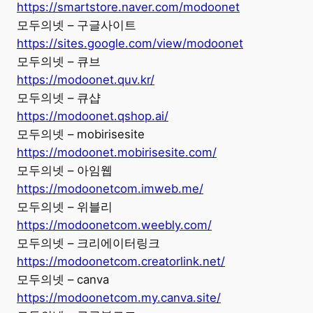
https://smartstore.naver.com/modoonet
모두의넷 – 구글사이트
https://sites.google.com/view/modoonet
모두의넷 – 큐브
https://modoonet.quv.kr/
모두의넷 – 큐샵
https://modoonet.qshop.ai/
모두의넷 – mobirisesite
https://modoonet.mobirisesite.com/
모두의넷 – 아임웹
https://modoonetcom.imweb.me/
모두의넷 – 위블리
https://modoonetcom.weebly.com/
모두의넷 – 크리에이터링크
https://modoonetcom.creatorlink.net/
모두의넷 – canva
https://modoonetcom.my.canva.site/