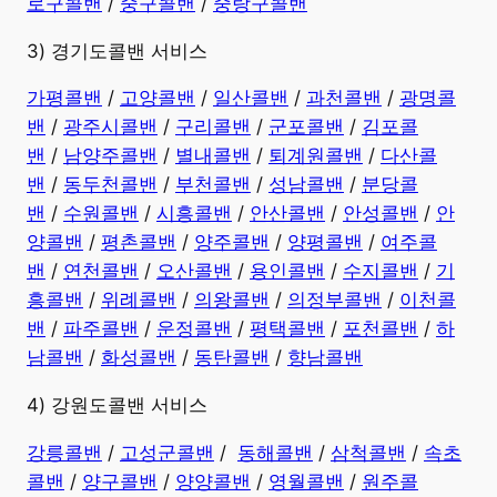
로구콜밴
/
중구콜밴
/
중랑구콜밴
3) 경기도콜밴 서비스
가평콜밴
/
고양콜밴
/
일산콜밴
/
과천콜밴
/
광명콜
밴
/
광주시콜밴
/
구리콜밴
/
군포콜밴
/
김포콜
밴
/
남양주콜밴
/
별내콜밴
/
퇴계원콜밴
/
다산콜
밴
/
동두천콜밴
/
부천콜밴
/
성남콜밴
/
분당콜
밴
/
수원콜밴
/
시흥콜밴
/
안산콜밴
/
안성콜밴
/
안
양콜밴
/
평촌콜밴
/
양주콜밴
/
양평콜밴
/
여주콜
밴
/
연천콜밴
/
오산콜밴
/
용인콜밴
/
수지콜밴
/
기
흥콜밴
/
위례콜밴
/
의왕콜밴
/
의정부콜밴
/
이천콜
밴
/
파주콜밴
/
운정콜밴
/
평택콜밴
/
포천콜밴
/
하
남콜밴
/
화성콜밴
/
동탄콜밴
/
향남콜밴
4) 강원도콜밴 서비스
강릉콜밴
/
고성군콜밴
/
동해콜밴
/
삼척콜밴
/
속초
콜밴
/
양구콜밴
/
양양콜밴
/
영월콜밴
/
원주콜