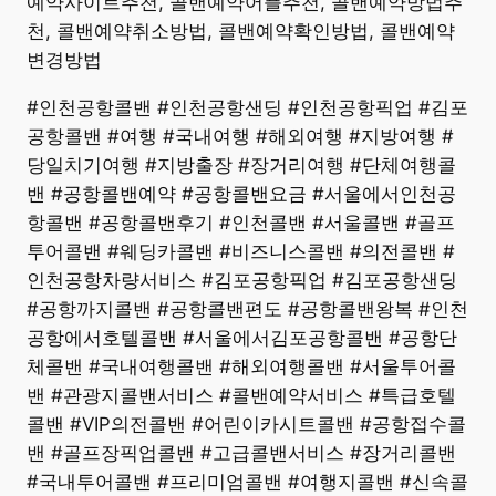
예약사이트추천, 콜밴예약어플추천, 콜밴예약방법추
천, 콜밴예약취소방법, 콜밴예약확인방법, 콜밴예약
변경방법
#인천공항콜밴 #인천공항샌딩 #인천공항픽업 #김포
공항콜밴 #여행 #국내여행 #해외여행 #지방여행 #
당일치기여행 #지방출장 #장거리여행 #단체여행콜
밴 #공항콜밴예약 #공항콜밴요금 #서울에서인천공
항콜밴 #공항콜밴후기 #인천콜밴 #서울콜밴 #골프
투어콜밴 #웨딩카콜밴 #비즈니스콜밴 #의전콜밴 #
인천공항차량서비스 #김포공항픽업 #김포공항샌딩
#공항까지콜밴 #공항콜밴편도 #공항콜밴왕복 #인천
공항에서호텔콜밴 #서울에서김포공항콜밴 #공항단
체콜밴 #국내여행콜밴 #해외여행콜밴 #서울투어콜
밴 #관광지콜밴서비스 #콜밴예약서비스 #특급호텔
콜밴 #VIP의전콜밴 #어린이카시트콜밴 #공항접수콜
밴 #골프장픽업콜밴 #고급콜밴서비스 #장거리콜밴
#국내투어콜밴 #프리미엄콜밴 #여행지콜밴 #신속콜