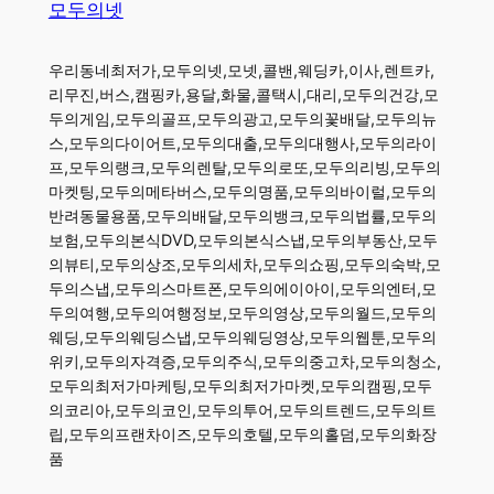
모두의넷
우리동네최저가,모두의넷,모넷,콜밴,웨딩카,이사,렌트카,
리무진,버스,캠핑카,용달,화물,콜택시,대리,모두의건강,모
두의게임,모두의골프,모두의광고,모두의꽃배달,모두의뉴
스,모두의다이어트,모두의대출,모두의대행사,모두의라이
프,모두의랭크,모두의렌탈,모두의로또,모두의리빙,모두의
마켓팅,모두의메타버스,모두의명품,모두의바이럴,모두의
반려동물용품,모두의배달,모두의뱅크,모두의법률,모두의
보험,모두의본식DVD,모두의본식스냅,모두의부동산,모두
의뷰티,모두의상조,모두의세차,모두의쇼핑,모두의숙박,모
두의스냅,모두의스마트폰,모두의에이아이,모두의엔터,모
두의여행,모두의여행정보,모두의영상,모두의월드,모두의
웨딩,모두의웨딩스냅,모두의웨딩영상,모두의웹툰,모두의
위키,모두의자격증,모두의주식,모두의중고차,모두의청소,
모두의최저가마케팅,모두의최저가마켓,모두의캠핑,모두
의코리아,모두의코인,모두의투어,모두의트렌드,모두의트
립,모두의프랜차이즈,모두의호텔,모두의홀덤,모두의화장
품