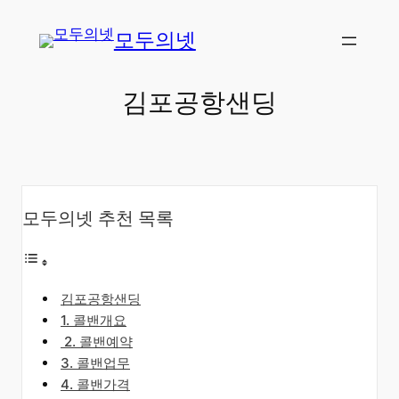
콘
모두의넷
텐
츠
로
김포공항샌딩
바
로
가
기
모두의넷 추천 목록
김포공항샌딩
​1. 콜밴개요
​2. 콜밴예약
3. 콜밴업무
4. 콜밴가격