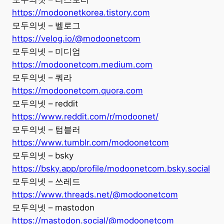
https://modoonetkorea.tistory.com
모두의넷 – 벨로그
https://velog.io/@modoonetcom
모두의넷 – 미디엄
https://modoonetcom.medium.com
모두의넷 – 쿼라
https://modoonetcom.quora.com
모두의넷 – reddit
https://www.reddit.com/r/modoonet/
모두의넷 – 텀블러
https://www.tumblr.com/modoonetcom
모두의넷 – bsky
https://bsky.app/profile/modoonetcom.bsky.social
모두의넷 – 쓰레드
https://www.threads.net/@modoonetcom
모두의넷 – mastodon
https://mastodon.social/@modoonetcom