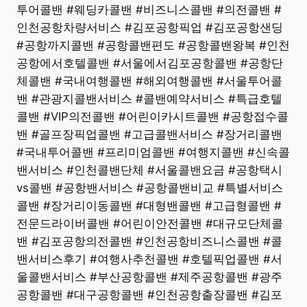
투어콜밴 #웨딩카콜밴 #비즈니스콜밴 #의전콜밴 #
인천공항차량서비스 #김포공항픽업 #김포공항샌딩
#공항까지콜밴 #공항콜밴편도 #공항콜밴왕복 #인천
공항에서호텔콜밴 #서울에서김포공항콜밴 #공항단
체콜밴 #국내여행콜밴 #해외여행콜밴 #서울투어콜
밴 #관광지콜밴서비스 #콜밴예약서비스 #특급호텔
콜밴 #VIP의전콜밴 #어린이카시트콜밴 #공항접수콜
밴 #골프장픽업콜밴 #고급콜밴서비스 #장거리콜밴
#국내투어콜밴 #프리미엄콜밴 #여행지콜밴 #신속콜
밴서비스 #인천콜밴단체 #서울콜밴요금 #공항택시
vs콜밴 #공항밴서비스 #공항콜밴비교 #특별서비스
콜밴 #장거리이동콜밴 #대형밴콜밴 #고급형콜밴 #
전문드라이버콜밴 #어린이안전콜밴 #대규모단체콜
밴 #김포공항의전콜밴 #인천공항비즈니스콜밴 #콜
밴서비스후기 #여행사추천콜밴 #호텔픽업콜밴 #서
울콜밴서비스 #부산공항콜밴 #제주공항콜밴 #광주
공항콜밴 #대구공항콜밴 #인천공항출장콜밴 #김포