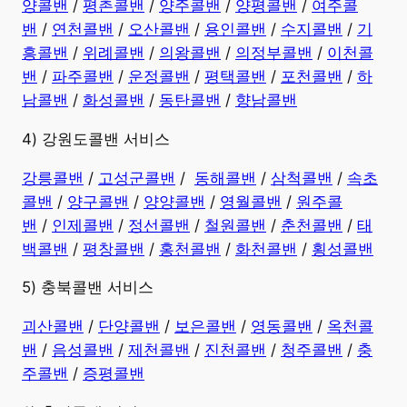
양콜밴
/
평촌콜밴
/
양주콜밴
/
양평콜밴
/
여주콜
밴
/
연천콜밴
/
오산콜밴
/
용인콜밴
/
수지콜밴
/
기
흥콜밴
/
위례콜밴
/
의왕콜밴
/
의정부콜밴
/
이천콜
밴
/
파주콜밴
/
운정콜밴
/
평택콜밴
/
포천콜밴
/
하
남콜밴
/
화성콜밴
/
동탄콜밴
/
향남콜밴
4) 강원도콜밴 서비스
강릉콜밴
/
고성군콜밴
/
동해콜밴
/
삼척콜밴
/
속초
콜밴
/
양구콜밴
/
양양콜밴
/
영월콜밴
/
원주콜
밴
/
인제콜밴
/
정선콜밴
/
철원콜밴
/
춘천콜밴
/
태
백콜밴
/
평창콜밴
/
홍천콜밴
/
화천콜밴
/
횡성콜밴
5) 충북콜밴 서비스
괴산콜밴
/
단양콜밴
/
보은콜밴
/
영동콜밴
/
옥천콜
밴
/
음성콜밴
/
제천콜밴
/
진천콜밴
/
청주콜밴
/
충
주콜밴
/
증평콜밴