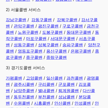
2) 서울콜밴 서비스
강남구콜밴
/
강동구콜밴
/
강북구콜밴
/
강서구콜
밴
/
관악구콜밴
/
광진구콜밴
/
구로구콜밴
/
금천구
콜밴
/
노원구콜밴
/
도봉구콜밴
/
동대문구콜밴
/
동
작구콜밴
/
마포구콜밴
/
서대문구콜밴
/
서초구콜
밴
/
성동구콜밴
/
성북구콜밴
/
송파구콜밴
/
양천구
콜밴
/
영등포구콜밴
/
용산구콜밴
/
은평구콜밴
/
종
로구콜밴
/
중구콜밴
/
중랑구콜밴
3) 경기도콜밴 서비스
가평콜밴
/
고양콜밴
/
일산콜밴
/
과천콜밴
/
광명콜
밴
/
광주시콜밴
/
구리콜밴
/
군포콜밴
/
김포콜
밴
/
남양주콜밴
/
별내콜밴
/
퇴계원콜밴
/
다산콜
밴
/
동두천콜밴
/
부천콜밴
/
성남콜밴
/
분당콜
밴
/
수원콜밴
/
시흥콜밴
/
안산콜밴
/
안성콜밴
/
안