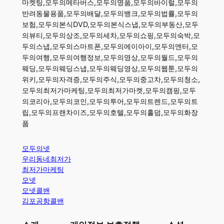
마켓팅,모두의메타버스,모두의명품,모두의바이럴,모두의
반려동물용품,모두의배달,모두의뱅크,모두의법률,모두의
보험,모두의본식DVD,모두의본식스냅,모두의부동산,모두
의뷰티,모두의상조,모두의세차,모두의쇼핑,모두의숙박,모
두의스냅,모두의스마트폰,모두의에이아이,모두의엔터,모
두의여행,모두의여행정보,모두의영상,모두의월드,모두의
웨딩,모두의웨딩스냅,모두의웨딩영상,모두의웹툰,모두의
위키,모두의자격증,모두의주식,모두의중고차,모두의청소,
모두의최저가마케팅,모두의최저가마켓,모두의캠핑,모두
의코리아,모두의코인,모두의투어,모두의트렌드,모두의트
립,모두의프랜차이즈,모두의호텔,모두의홀덤,모두의화장
품
모두의넷
우리동네최저가
최저가마케팅
모넷
모넷콜밴
김포공항콜밴