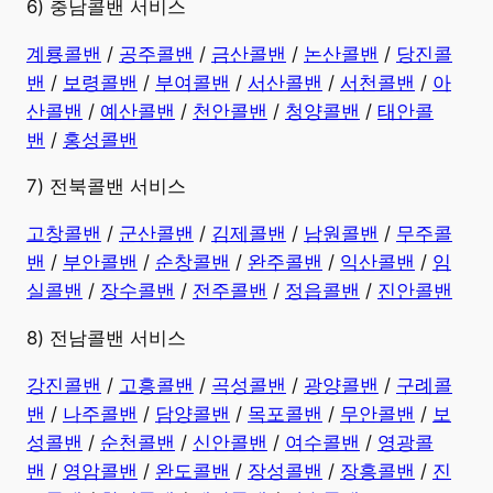
6) 충남콜밴 서비스
계룡콜밴
/
공주콜밴
/
금산콜밴
/
논산콜밴
/
당진콜
밴
/
보령콜밴
/
부여콜밴
/
서산콜밴
/
서천콜밴
/
아
산콜밴
/
예산콜밴
/
천안콜밴
/
청양콜밴
/
태안콜
밴
/
홍성콜밴
7) 전북콜밴 서비스
고창콜밴
/
군산콜밴
/
김제콜밴
/
남원콜밴
/
무주콜
밴
/
부안콜밴
/
순창콜밴
/
완주콜밴
/
익산콜밴
/
임
실콜밴
/
장수콜밴
/
전주콜밴
/
정읍콜밴
/
진안콜밴
8) 전남콜밴 서비스
강진콜밴
/
고흥콜밴
/
곡성콜밴
/
광양콜밴
/
구례콜
밴
/
나주콜밴
/
담양콜밴
/
목포콜밴
/
무안콜밴
/
보
성콜밴
/
순천콜밴
/
신안콜밴
/
여수콜밴
/
영광콜
밴
/
영암콜밴
/
완도콜밴
/
장성콜밴
/
장흥콜밴
/
진