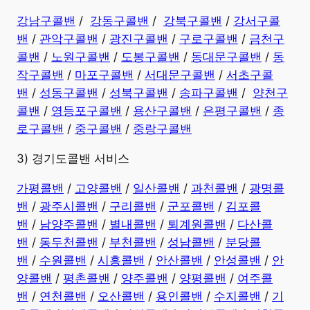
강남구콜밴
/
강동구콜밴
/
강북구콜밴
/
강서구콜
밴
/
관악구콜밴
/
광진구콜밴
/
구로구콜밴
/
금천구
콜밴
/
노원구콜밴
/
도봉구콜밴
/
동대문구콜밴
/
동
작구콜밴
/
마포구콜밴
/
서대문구콜밴
/
서초구콜
밴
/
성동구콜밴
/
성북구콜밴
/
송파구콜밴
/
양천구
콜밴
/
영등포구콜밴
/
용산구콜밴
/
은평구콜밴
/
종
로구콜밴
/
중구콜밴
/
중랑구콜밴
3) 경기도콜밴 서비스
가평콜밴
/
고양콜밴
/
일산콜밴
/
과천콜밴
/
광명콜
밴
/
광주시콜밴
/
구리콜밴
/
군포콜밴
/
김포콜
밴
/
남양주콜밴
/
별내콜밴
/
퇴계원콜밴
/
다산콜
밴
/
동두천콜밴
/
부천콜밴
/
성남콜밴
/
분당콜
밴
/
수원콜밴
/
시흥콜밴
/
안산콜밴
/
안성콜밴
/
안
양콜밴
/
평촌콜밴
/
양주콜밴
/
양평콜밴
/
여주콜
밴
/
연천콜밴
/
오산콜밴
/
용인콜밴
/
수지콜밴
/
기