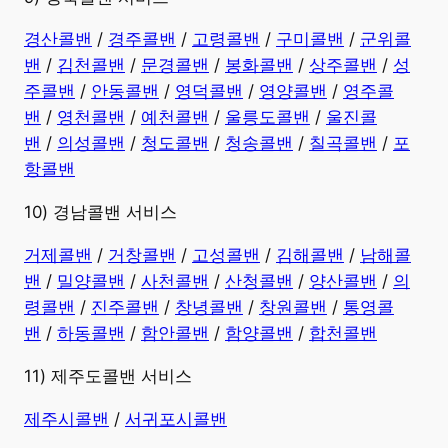
경산콜밴
/
경주콜밴
/
고령콜밴
/
구미콜밴
/
군위콜
밴
/
김천콜밴
/
문경콜밴
/
봉화콜밴
/
상주콜밴
/
성
주콜밴
/
안동콜밴
/
영덕콜밴
/
영양콜밴
/
영주콜
밴
/
영천콜밴
/
예천콜밴
/
울릉도콜밴
/
울진콜
밴
/
의성콜밴
/
청도콜밴
/
청송콜밴
/
칠곡콜밴
/
포
항콜밴
10) 경남콜밴 서비스
​거제콜밴
/
거창콜밴
/
고성콜밴
/
김해콜밴
/
남해콜
밴
/
밀양콜밴
/
사천콜밴
/
산청콜밴
/
양산콜밴
/
의
령콜밴
/
진주콜밴
/
창녕콜밴
/
창원콜밴
/
통영콜
밴
/
하동콜밴
/
함안콜밴
/
함양콜밴
/
합천콜밴
11) 제주도콜밴 서비스
제주시콜밴
/
서귀포시콜밴