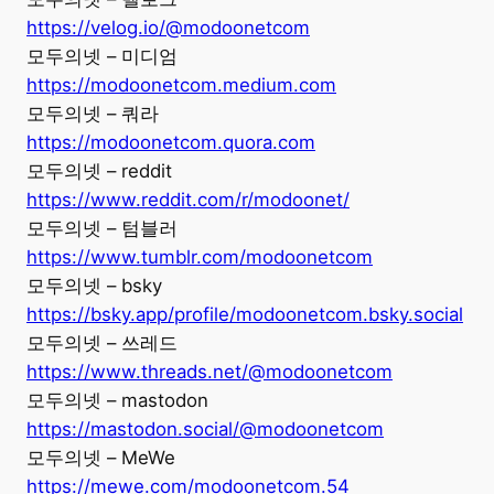
https://velog.io/@modoonetcom
모두의넷 – 미디엄
https://modoonetcom.medium.com
모두의넷 – 쿼라
https://modoonetcom.quora.com
모두의넷 – reddit
https://www.reddit.com/r/modoonet/
모두의넷 – 텀블러
https://www.tumblr.com/modoonetcom
모두의넷 – bsky
https://bsky.app/profile/modoonetcom.bsky.social
모두의넷 – 쓰레드
https://www.threads.net/@modoonetcom
모두의넷 – mastodon
https://mastodon.social/@modoonetcom
모두의넷 – MeWe
https://mewe.com/modoonetcom.54