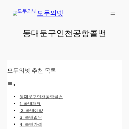
콘
모두의넷
텐
츠
로
동대문구인천공항콜밴
바
로
가
기
모두의넷 추천 목록
동대문구인천공항콜밴
​1. 콜밴개요
​2. 콜밴예약
3. 콜밴업무
4. 콜밴가격