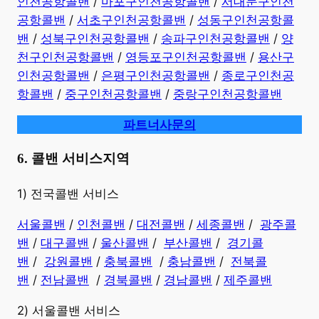
인천공항콜밴
/
마포구인천공항콜밴
/
서대문구인천
공항콜밴
/
서초구인천공항콜밴
/
성동구인천공항콜
밴
/
성북구인천공항콜밴
/
송파구인천공항콜밴
/
양
천구인천공항콜밴
/
영등포구인천공항콜밴
/
용산구
인천공항콜밴
/
은평구인천공항콜밴
/
종로구인천공
항콜밴
/
중구인천공항콜밴
/
중랑구인천공항콜밴
파트너사문의
6. 콜밴 서비스지역
​1) 전국콜밴 서비스
서울콜밴
/
인천콜밴
/
대전콜밴
/
세종콜밴
/
광주콜
밴
/
대구콜밴
/
울산콜밴
/
부산콜밴
/
경기콜
밴
/
강원콜밴
/
충북콜밴
/
충남콜밴
/
전북콜
밴
/
전남콜밴
/
경북콜밴
/
경남콜밴
​ /
제주콜밴
2) 서울콜밴 서비스