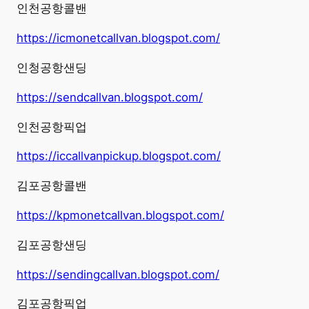
인천공항콜밴
https://icmonetcallvan.blogspot.com/
인청공항샌딩
https://sendcallvan.blogspot.com/
인천공항픽업
https://iccallvanpickup.blogspot.com/
김포공항콜밴
https://kpmonetcallvan.blogspot.com/
김포공항샌딩
https://sendingcallvan.blogspot.com/
김포공항픽업