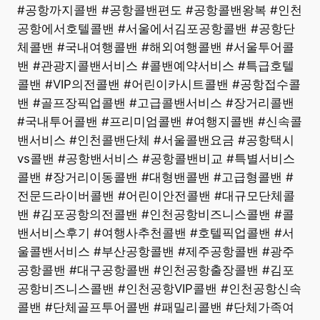
#공항까지콜밴 #공항콜밴편도 #공항콜밴왕복 #인천
공항에서호텔콜밴 #서울에서김포공항콜밴 #공항단
체콜밴 #국내여행콜밴 #해외여행콜밴 #서울투어콜
밴 #관광지콜밴서비스 #콜밴예약서비스 #특급호텔
콜밴 #VIP의전콜밴 #어린이카시트콜밴 #공항접수콜
밴 #골프장픽업콜밴 #고급콜밴서비스 #장거리콜밴
#국내투어콜밴 #프리미엄콜밴 #여행지콜밴 #신속콜
밴서비스 #인천콜밴단체 #서울콜밴요금 #공항택시
vs콜밴 #공항밴서비스 #공항콜밴비교 #특별서비스
콜밴 #장거리이동콜밴 #대형밴콜밴 #고급형콜밴 #
전문드라이버콜밴 #어린이안전콜밴 #대규모단체콜
밴 #김포공항의전콜밴 #인천공항비즈니스콜밴 #콜
밴서비스후기 #여행사추천콜밴 #호텔픽업콜밴 #서
울콜밴서비스 #부산공항콜밴 #제주공항콜밴 #광주
공항콜밴 #대구공항콜밴 #인천공항출장콜밴 #김포
공항비즈니스콜밴 #인천공항VIP콜밴 #인천공항신속
콜밴 #단체골프투어콜밴 #패밀리콜밴 #단체가족여