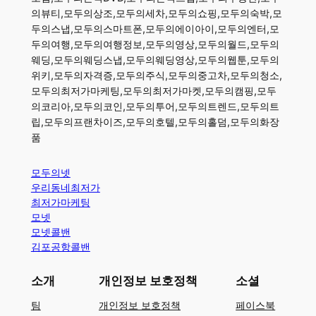
의뷰티,모두의상조,모두의세차,모두의쇼핑,모두의숙박,모
두의스냅,모두의스마트폰,모두의에이아이,모두의엔터,모
두의여행,모두의여행정보,모두의영상,모두의월드,모두의
웨딩,모두의웨딩스냅,모두의웨딩영상,모두의웹툰,모두의
위키,모두의자격증,모두의주식,모두의중고차,모두의청소,
모두의최저가마케팅,모두의최저가마켓,모두의캠핑,모두
의코리아,모두의코인,모두의투어,모두의트렌드,모두의트
립,모두의프랜차이즈,모두의호텔,모두의홀덤,모두의화장
품
모두의넷
우리동네최저가
최저가마케팅
모넷
모넷콜밴
김포공항콜밴
소개
개인정보 보호정책
소셜
팀
개인정보 보호정책
페이스북