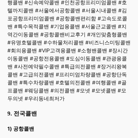
행콜밴 #신속예약콜밴 #인천공항프리미엄콜밴 #호
텔까지콜밴 #서울에서공항콜밴 #서울시내콜밴 #김
포공항프리미엄콜밴 #공항콜밴편리함 #고속도로콜
밴 #특수목적콜밴 #기업용콜밴 #서울근교콜밴 #지
역간이동콜밴 #공항콜밴비교후기 #개인맞춤형콜밴
#유명호텔콜밴 #수하물처리콜밴 #비즈니스미팅콜밴
#회의용콜밴 #VIP고객용콜밴 #소형밴콜밴 #장시간
이동콜밴 #공항전용콜밴 #도심이동콜밴 #관광용콜
밴 #사전예약필수콜밴 #특급의전콜밴 #장거리왕복
콜밴 #고급의전콜밴 #프리미엄차량콜밴 #공항단독
콜밴 #특수차량콜밴 #호텔의전콜밴 #여행콜밴 #골
프콜밴 #웨딩콜밴 #의전콜밴 #모넷 #모넷콜밴 #모
두의넷 #우리동네최저가
9. 전국콜밴
1) 공항콜밴