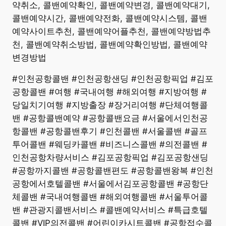
약취소, 콜밴예약확인, 콜밴예약변경, 콜밴예약대기,
콜밴예약시간, 콜밴예약전화, 콜밴예약시스템, 콜밴
예약사이트추천, 콜밴예약어플추천, 콜밴예약방법추
천, 콜밴예약취소방법, 콜밴예약확인방법, 콜밴예약
변경방법
#인천공항콜밴 #인천공항샌딩 #인천공항픽업 #김포
공항콜밴 #여행 #국내여행 #해외여행 #지방여행 #
당일치기여행 #지방출장 #장거리여행 #단체여행콜
밴 #공항콜밴예약 #공항콜밴요금 #서울에서인천공
항콜밴 #공항콜밴후기 #인천콜밴 #서울콜밴 #골프
투어콜밴 #웨딩카콜밴 #비즈니스콜밴 #의전콜밴 #
인천공항차량서비스 #김포공항픽업 #김포공항샌딩
#공항까지콜밴 #공항콜밴편도 #공항콜밴왕복 #인천
공항에서호텔콜밴 #서울에서김포공항콜밴 #공항단
체콜밴 #국내여행콜밴 #해외여행콜밴 #서울투어콜
밴 #관광지콜밴서비스 #콜밴예약서비스 #특급호텔
콜밴 #VIP의전콜밴 #어린이카시트콜밴 #공항접수콜