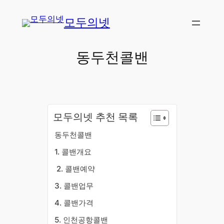
콘
모두의넷
텐
츠
로
동두천콜밴
바
로
가
기
모두의넷 추천 목록
동두천콜밴
​1. 콜밴개요
​2. 콜밴예약
3. 콜밴업무
4. 콜밴가격
5. 인천공항콜밴