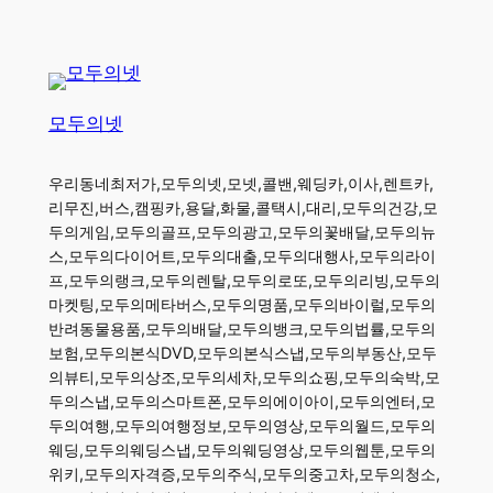
모두의넷
우리동네최저가,모두의넷,모넷,콜밴,웨딩카,이사,렌트카,
리무진,버스,캠핑카,용달,화물,콜택시,대리,모두의건강,모
두의게임,모두의골프,모두의광고,모두의꽃배달,모두의뉴
스,모두의다이어트,모두의대출,모두의대행사,모두의라이
프,모두의랭크,모두의렌탈,모두의로또,모두의리빙,모두의
마켓팅,모두의메타버스,모두의명품,모두의바이럴,모두의
반려동물용품,모두의배달,모두의뱅크,모두의법률,모두의
보험,모두의본식DVD,모두의본식스냅,모두의부동산,모두
의뷰티,모두의상조,모두의세차,모두의쇼핑,모두의숙박,모
두의스냅,모두의스마트폰,모두의에이아이,모두의엔터,모
두의여행,모두의여행정보,모두의영상,모두의월드,모두의
웨딩,모두의웨딩스냅,모두의웨딩영상,모두의웹툰,모두의
위키,모두의자격증,모두의주식,모두의중고차,모두의청소,