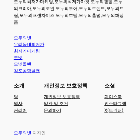
모두의최저가마케팅,모두의최저가마켓,모두의캠핑,모두
의코리아,모두의코인,모두의투어,모두의트렌드,모두의트
립,모두의프랜차이즈,모두의호텔,모두의홀덤,모두의화장
품
모두의넷
우리동네최저가
최저가마케팅
모넷
모넷콜밴
김포공항콜밴
소개
개인정보 보호정책
소셜
팀
개인정보 보호정책
페이스북
역사
약관 및 조건
인스타그램
커리어
문의하기
X(트위터)
모두의넷
디자인