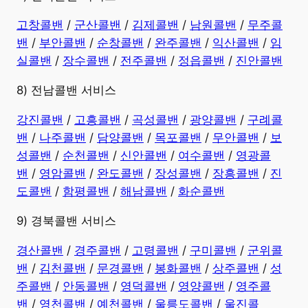
고창콜밴
/
군산콜밴
/
김제콜밴
/
남원콜밴
/
무주콜
밴
/
부안콜밴
/
순창콜밴
/
완주콜밴
/
익산콜밴
/
임
실콜밴
/
장수콜밴
/
전주콜밴
/
정읍콜밴
/
진안콜밴
8) 전남콜밴 서비스
강진콜밴
/
고흥콜밴
/
곡성콜밴
/
광양콜밴
/
구례콜
밴
/
나주콜밴
/
담양콜밴
/
목포콜밴
/
무안콜밴
/
보
성콜밴
/
순천콜밴
/
신안콜밴
/
여수콜밴
/
영광콜
밴
/
영암콜밴
/
완도콜밴
/
장성콜밴
/
장흥콜밴
/
진
도콜밴
/
함평콜밴
/
해남콜밴
/
화순콜밴
9) 경북콜밴 서비스
경산콜밴
/
경주콜밴
/
고령콜밴
/
구미콜밴
/
군위콜
밴
/
김천콜밴
/
문경콜밴
/
봉화콜밴
/
상주콜밴
/
성
주콜밴
/
안동콜밴
/
영덕콜밴
/
영양콜밴
/
영주콜
밴
/
영천콜밴
/
예천콜밴
/
울릉도콜밴
/
울진콜