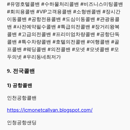
#유명호텔콜밴 #수하물처리콜밴 #비즈니스미팅콜밴
#회의용콜밴 #VIP고객용콜밴 #소형밴콜밴 #장시간
이동콜밴 #공항전용콜밴 #도심이동콜밴 #관광용콜
밴 #사전예약필수콜밴 #특급의전콜밴 #장거리왕복
콜밴 #고급의전콜밴 #프리미엄차량콜밴 #공항단독
콜밴 #특수차량콜밴 #호텔의전콜밴 #여행콜밴 #골
프콜밴 #웨딩콜밴 #의전콜밴 #모넷 #모넷콜밴 #모
두의넷 #우리동네최저가
9. 전국콜밴
1) 공항콜밴
인천공항콜밴
https://icmonetcallvan.blogspot.com/
인청공항샌딩