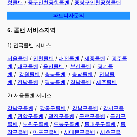
항콜밴
/
중구인천공항콜밴
/
중랑구인천공항콜밴
파트너사문의
6. 콜밴 서비스지역
​1) 전국콜밴 서비스
서울콜밴
/
인천콜밴
/
대전콜밴
/
세종콜밴
/
광주콜
밴
/
대구콜밴
/
울산콜밴
/
부산콜밴
/
경기콜
밴
/
강원콜밴
/
충북콜밴
/
충남콜밴
/
전북콜
밴
/
전남콜밴
/
경북콜밴
/
경남콜밴
​ /
제주콜밴
2) 서울콜밴 서비스
강남구콜밴
/
강동구콜밴
/
강북구콜밴
/
강서구콜
밴
/
관악구콜밴
/
광진구콜밴
/
구로구콜밴
/
금천구
콜밴
/
노원구콜밴
/
도봉구콜밴
/
동대문구콜밴
/
동
작구콜밴
/
마포구콜밴
/
서대문구콜밴
/
서초구콜