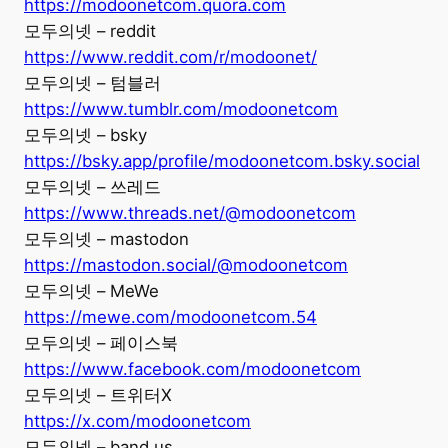
https://modoonetcom.quora.com
모두의넷 – reddit
https://www.reddit.com/r/modoonet/
모두의넷 – 텀블러
https://www.tumblr.com/modoonetcom
모두의넷 – bsky
https://bsky.app/profile/modoonetcom.bsky.social
모두의넷 – 쓰레드
https://www.threads.net/@modoonetcom
모두의넷 – mastodon
https://mastodon.social/@modoonetcom
모두의넷 – MeWe
https://mewe.com/modoonetcom.54
모두의넷 – 페이스북
https://www.facebook.com/modoonetcom
모두의넷 – 트위터X
https://x.com/modoonetcom
모두의넷 – band.us