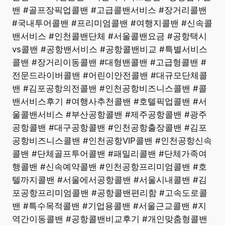
밴 #골프장픽업콜밴 #고급콜밴서비스 #장거리콜밴
#국내투어콜밴 #프리미엄콜밴 #여행지콜밴 #신속콜
밴서비스 #인천콜밴단체 #서울콜밴요금 #공항택시
vs콜밴 #공항밴서비스 #공항콜밴비교 #특별서비스
콜밴 #장거리이동콜밴 #대형밴콜밴 #고급형콜밴 #
전문드라이버콜밴 #어린이안전콜밴 #대규모단체콜
밴 #김포공항의전콜밴 #인천공항비즈니스콜밴 #콜
밴서비스후기 #여행사추천콜밴 #호텔픽업콜밴 #서
울콜밴서비스 #부산공항콜밴 #제주공항콜밴 #광주
공항콜밴 #대구공항콜밴 #인천공항출장콜밴 #김포
공항비즈니스콜밴 #인천공항VIP콜밴 #인천공항신속
콜밴 #단체골프투어콜밴 #패밀리콜밴 #단체가족여
행콜밴 #신속예약콜밴 #인천공항프리미엄콜밴 #호
텔까지콜밴 #서울에서공항콜밴 #서울시내콜밴 #김
포공항프리미엄콜밴 #공항콜밴편리함 #고속도로콜
밴 #특수목적콜밴 #기업용콜밴 #서울근교콜밴 #지
역간이동콜밴 #공항콜밴비교후기 #개인맞춤형콜밴