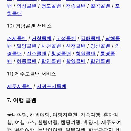
밴
/
의성콜밴
/
청도콜밴
/
청송콜밴
/
칠곡콜밴
/
포
항콜밴
10) 경남콜밴 서비스
​거제콜밴
/
거창콜밴
/
고성콜밴
/
김해콜밴
/
남해콜
밴
/
밀양콜밴
/
사천콜밴
/
산청콜밴
/
양산콜밴
/
의
령콜밴
/
진주콜밴
/
창녕콜밴
/
창원콜밴
/
통영콜
밴
/
하동콜밴
/
함안콜밴
/
함양콜밴
/
합천콜밴
11) 제주도콜밴 서비스
제주시콜밴
/
서귀포시콜밴
7. 여행 콜밴
​국내여행, 해외여행, 여행지추천, 가족여행, 혼자여
행, 여행코스, 힐링여행, 캠핑여행, 휴양지, 제주도여
행, 유럽여행, 동남아여행, 일본여행, 한국관광지, 비