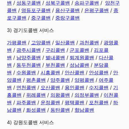
밴
/
성동구콜밴
/
성북구콜밴
/
송파구콜밴
/
양천구
콜밴
/
영등포구콜밴
/
용산구콜밴
/
은평구콜밴
/
종
로구콜밴
/
중구콜밴
/
중랑구콜밴
3) 경기도콜밴 서비스
가평콜밴
/
고양콜밴
/
일산콜밴
/
과천콜밴
/
광명콜
밴
/
광주시콜밴
/
구리콜밴
/
군포콜밴
/
김포콜
밴
/
남양주콜밴
/
별내콜밴
/
퇴계원콜밴
/
다산콜
밴
/
동두천콜밴
/
부천콜밴
/
성남콜밴
/
분당콜
밴
/
수원콜밴
/
시흥콜밴
/
안산콜밴
/
안성콜밴
/
안
양콜밴
/
평촌콜밴
/
양주콜밴
/
양평콜밴
/
여주콜
밴
/
연천콜밴
/
오산콜밴
/
용인콜밴
/
수지콜밴
/
기
흥콜밴
/
위례콜밴
/
의왕콜밴
/
의정부콜밴
/
이천콜
밴
/
파주콜밴
/
운정콜밴
/
평택콜밴
/
포천콜밴
/
하
남콜밴
/
화성콜밴
/
동탄콜밴
/
향남콜밴
4) 강원도콜밴 서비스