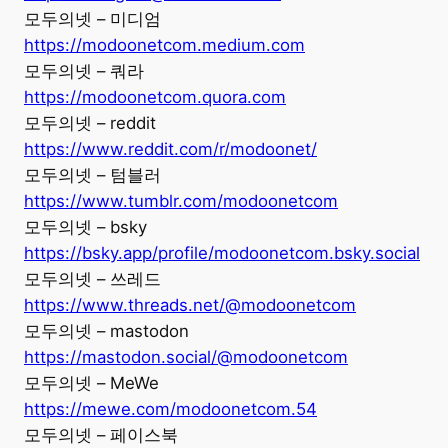
모두의넷 – 미디엄
https://modoonetcom.medium.com
모두의넷 – 쿼라
https://modoonetcom.quora.com
모두의넷 – reddit
https://www.reddit.com/r/modoonet/
모두의넷 – 텀블러
https://www.tumblr.com/modoonetcom
모두의넷 – bsky
https://bsky.app/profile/modoonetcom.bsky.social
모두의넷 – 쓰레드
https://www.threads.net/@modoonetcom
모두의넷 – mastodon
https://mastodon.social/@modoonetcom
모두의넷 – MeWe
https://mewe.com/modoonetcom.54
모두의넷 – 페이스북