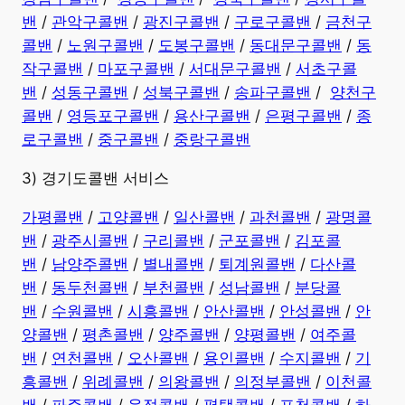
밴
/
관악구콜밴
/
광진구콜밴
/
구로구콜밴
/
금천구
콜밴
/
노원구콜밴
/
도봉구콜밴
/
동대문구콜밴
/
동
작구콜밴
/
마포구콜밴
/
서대문구콜밴
/
서초구콜
밴
/
성동구콜밴
/
성북구콜밴
/
송파구콜밴
/
양천구
콜밴
/
영등포구콜밴
/
용산구콜밴
/
은평구콜밴
/
종
로구콜밴
/
중구콜밴
/
중랑구콜밴
3) 경기도콜밴 서비스
가평콜밴
/
고양콜밴
/
일산콜밴
/
과천콜밴
/
광명콜
밴
/
광주시콜밴
/
구리콜밴
/
군포콜밴
/
김포콜
밴
/
남양주콜밴
/
별내콜밴
/
퇴계원콜밴
/
다산콜
밴
/
동두천콜밴
/
부천콜밴
/
성남콜밴
/
분당콜
밴
/
수원콜밴
/
시흥콜밴
/
안산콜밴
/
안성콜밴
/
안
양콜밴
/
평촌콜밴
/
양주콜밴
/
양평콜밴
/
여주콜
밴
/
연천콜밴
/
오산콜밴
/
용인콜밴
/
수지콜밴
/
기
흥콜밴
/
위례콜밴
/
의왕콜밴
/
의정부콜밴
/
이천콜
밴
/
파주콜밴
/
운정콜밴
/
평택콜밴
/
포천콜밴
/
하