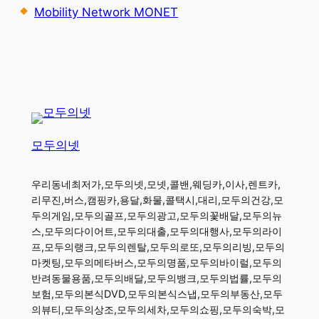
Mobility Network MONET
모두의넷
우리동네최저가,모두의넷,모넷,콜밴,웨딩카,이사,렌트카,
리무진,버스,캠핑카,용달,화물,콜택시,대리,모두의건강,모
두의게임,모두의골프,모두의광고,모두의꽃배달,모두의뉴
스,모두의다이어트,모두의대출,모두의대행사,모두의라이
프,모두의랭크,모두의렌탈,모두의로또,모두의리빙,모두의
마켓팅,모두의메타버스,모두의명품,모두의바이럴,모두의
반려동물용품,모두의배달,모두의뱅크,모두의법률,모두의
보험,모두의본식DVD,모두의본식스냅,모두의부동산,모두
의뷰티,모두의상조,모두의세차,모두의쇼핑,모두의숙박,모