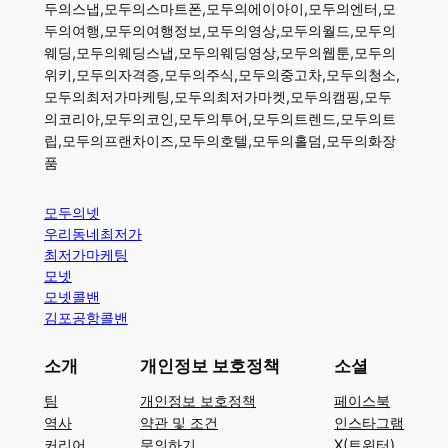
두의스냅,모두의스마트폰,모두의에이아이,모두의엔터,모
두의여행,모두의여행정보,모두의영상,모두의월드,모두의
웨딩,모두의웨딩스냅,모두의웨딩영상,모두의웹툰,모두의
위키,모두의자격증,모두의주식,모두의중고차,모두의청소,
모두의최저가마케팅,모두의최저가마켓,모두의캠핑,모두
의코리아,모두의코인,모두의투어,모두의트렌드,모두의트
립,모두의프랜차이즈,모두의호텔,모두의홀덤,모두의화장
품
모두의넷
우리동네최저가
최저가마케팅
모넷
모넷콜밴
김포공항콜밴
소개
개인정보 보호정책
소셜
팀
개인정보 보호정책
페이스북
역사
약관 및 조건
인스타그램
커리어
문의하기
X(트위터)