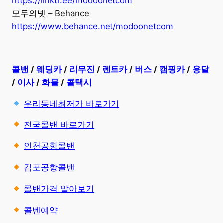
https://linktr.ee/modoonetcom
모두의넷 – Behance
https://www.behance.net/modoonetcom
콜밴
/
웨딩카
/
리무진
/
렌트카
/
버스
/
캠핑카
/
용달
/
이사
/
화물
/
콜택시
우리동네최저가 바로가기
전국콜밴 바로가기
인천공항콜밴
김포공항콜밴
콜밴가격 알아보기
콜벤예약