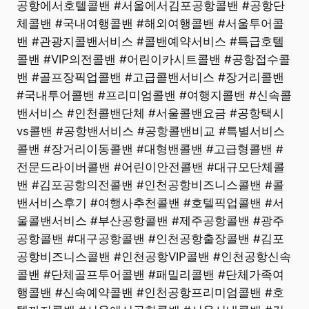
공항에서호텔콜밴 #서울에서김포공항콜밴 #공항단
체콜밴 #국내여행콜밴 #해외여행콜밴 #서울투어콜
밴 #관광지콜밴서비스 #콜밴예약서비스 #특급호텔
콜밴 #VIP의전콜밴 #어린이카시트콜밴 #공항접수콜
밴 #골프장픽업콜밴 #고급콜밴서비스 #장거리콜밴
#국내투어콜밴 #프리미엄콜밴 #여행지콜밴 #신속콜
밴서비스 #인천콜밴단체 #서울콜밴요금 #공항택시
vs콜밴 #공항밴서비스 #공항콜밴비교 #특별서비스
콜밴 #장거리이동콜밴 #대형밴콜밴 #고급형콜밴 #
전문드라이버콜밴 #어린이안전콜밴 #대규모단체콜
밴 #김포공항의전콜밴 #인천공항비즈니스콜밴 #콜
밴서비스후기 #여행사추천콜밴 #호텔픽업콜밴 #서
울콜밴서비스 #부산공항콜밴 #제주공항콜밴 #광주
공항콜밴 #대구공항콜밴 #인천공항출장콜밴 #김포
공항비즈니스콜밴 #인천공항VIP콜밴 #인천공항신속
콜밴 #단체골프투어콜밴 #패밀리콜밴 #단체가족여
행콜밴 #신속예약콜밴 #인천공항프리미엄콜밴 #호