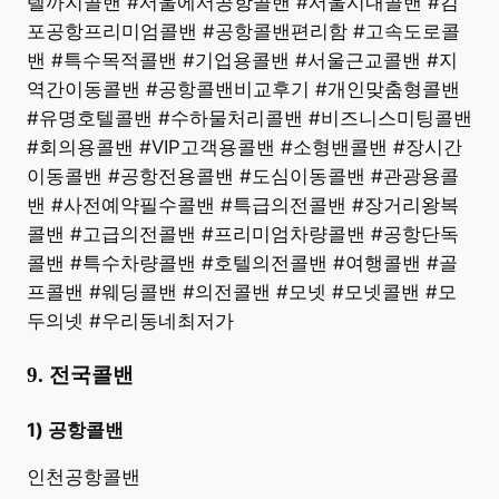
텔까지콜밴 #서울에서공항콜밴 #서울시내콜밴 #김
포공항프리미엄콜밴 #공항콜밴편리함 #고속도로콜
밴 #특수목적콜밴 #기업용콜밴 #서울근교콜밴 #지
역간이동콜밴 #공항콜밴비교후기 #개인맞춤형콜밴
#유명호텔콜밴 #수하물처리콜밴 #비즈니스미팅콜밴
#회의용콜밴 #VIP고객용콜밴 #소형밴콜밴 #장시간
이동콜밴 #공항전용콜밴 #도심이동콜밴 #관광용콜
밴 #사전예약필수콜밴 #특급의전콜밴 #장거리왕복
콜밴 #고급의전콜밴 #프리미엄차량콜밴 #공항단독
콜밴 #특수차량콜밴 #호텔의전콜밴 #여행콜밴 #골
프콜밴 #웨딩콜밴 #의전콜밴 #모넷 #모넷콜밴 #모
두의넷 #우리동네최저가
9. 전국콜밴
1) 공항콜밴
인천공항콜밴