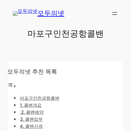
콘
모두의넷
텐
츠
로
마포구인천공항콜밴
바
로
가
기
모두의넷 추천 목록
마포구인천공항콜밴
​1. 콜밴개요
​2. 콜밴예약
3. 콜밴업무
4. 콜밴가격