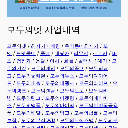
모두의넷 사업내역
모두의넷
/
최저가마케팅
/
우리동네최저가
/
모
넷
/
모넷콜밴
/
콜밴
/
웨딩카
/
리무진
/
렌트카
/
버
스
/
캠핑카
/
용달
/
이사
/
화물
/
콜택시
/
대리
/
모
두의건강
/
모두의게임
/
모두의골프
/
모두의광
고
/
모두의꽃배달
/
모두의뉴스
/
모두의다이어
트
/
모두의대출
/
모두의대행사
/
모두의라이프
/
모
두의랭크
/
모두의렌탈
/
모두의로또
/
모두의리
빙
/
모두의링크
/
모두의마켓팅
/
모두의메타버
스
/
모두의명품
/
모두의바이럴
/
모두의반려동물용
품
/
모두의배달
/
모두의뱅크
/
모두의법률
/
모두의
보험
/
모두의본식DVD
/
모두의본식스냅
/
모두의부
동산
/
모두의뷰티
/
모두의상조
/
모두의세차
/
모두