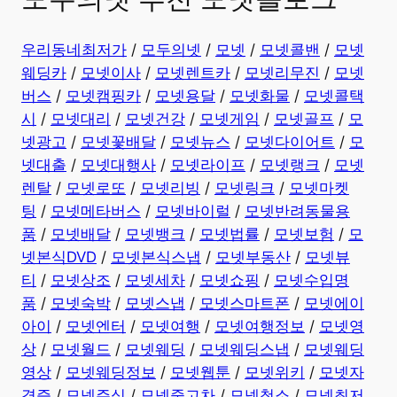
우리동네최저가
/
모두의넷
/
모넷
/
모넷콜밴
/
모넷
웨딩카
/
모넷이사
/
모넷렌트카
/
모넷리무진
/
모넷
버스
/
모넷캠핑카
/
모넷용달
/
모넷화물
/
모넷콜택
시
/
모넷대리
/
모넷건강
/
모넷게임
/
모넷골프
/
모
넷광고
/
모넷꽃배달
/
모넷뉴스
/
모넷다이어트
/
모
넷대출
/
모넷대행사
/
모넷라이프
/
모넷랭크
/
모넷
렌탈
/
모넷로또
/
모넷리빙
/
모넷링크
/
모넷마켓
팅
/
모넷메타버스
/
모넷바이럴
/
모넷반려동물용
품
/
모넷배달
/
모넷뱅크
/
모넷법률
/
모넷보험
/
모
넷본식DVD
/
모넷본식스냅
/
모넷부동산
/
모넷뷰
티
/
모넷상조
/
모넷세차
/
모넷쇼핑
/
모넷수입명
품
/
모넷숙박
/
모넷스냅
/
모넷스마트폰
/
모넷에이
아이
/
모넷엔터
/
모넷여행
/
모넷여행정보
/
모넷영
상
/
모넷월드
/
모넷웨딩
/
모넷웨딩스냅
/
모넷웨딩
영상
/
모넷웨딩정보
/
모넷웹툰
/
모넷위키
/
모넷자
격증
/
모넷주식
/
모넷중고차
/
모넷청소
/
모넷최저