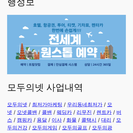
행정보
모두의넷 사업내역
모두의넷
/
최저가마케팅
/
우리동네최저가
/
모
넷
/
모넷콜밴
/
콜밴
/
웨딩카
/
리무진
/
렌트카
/
버
스
/
캠핑카
/
용달
/
이사
/
화물
/
콜택시
/
대리
/
모
두의건강
/
모두의게임
/
모두의골프
/
모두의광