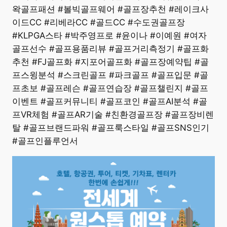
왁골프패션 #볼빅골프웨어 #골프장추천 #레이크사
이드CC #리베라CC #골드CC #수도권골프장
#KLPGA스타 #박주영프로 #윤이나 #이예원 #여자
골프선수 #골프용품리뷰 #골프거리측정기 #골프화
추천 #FJ골프화 #지포어골프화 #골프장예약팁 #골
프스윙분석 #스크린골프 #파크골프 #골프입문 #골
프초보 #골프레슨 #골프연습장 #골프챌린지 #골프
이벤트 #골프커뮤니티 #골프코인 #골프AI분석 #골
프VR체험 #골프AR기술 #친환경골프장 #골프장비렌
탈 #골프브랜드파워 #골프룩스타일 #골프SNS인기
#골프인플루언서