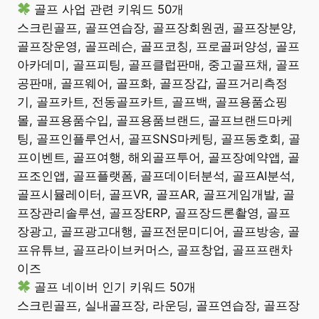
골프 사업 관련 키워드 50개
스크린골프, 골프연습장, 골프장회원권, 골프장분양,
골프장운영, 골프레슨, 골프코칭, 프로골퍼양성, 골프
아카데미, 골프피팅, 골프클럽판매, 중고골프채, 골프
공판매, 골프웨어, 골프화, 골프장갑, 골프거리측정
기, 골프카트, 전동골프카트, 골프백, 골프용품쇼핑
몰, 골프용품수입, 골프용품브랜드, 골프브랜드마케
팅, 골프인플루언서, 골프SNS마케팅, 골프동호회, 골
프이벤트, 골프여행, 해외골프투어, 골프장예약앱, 골
프조인앱, 골프플랫폼, 골프데이터분석, 골프AI분석,
골프시뮬레이터, 골프VR, 골프AR, 골프게임개발, 골
프장관리솔루션, 골프장ERP, 골프장드론촬영, 골프
장광고, 골프광고대행, 골프전문미디어, 골프방송, 골
프유튜브, 골프라이브커머스, 골프창업, 골프프랜차
이즈
골프 네이버 인기 키워드 50개
스크린골프, 실내골프장, 라운딩, 골프연습장, 골프장