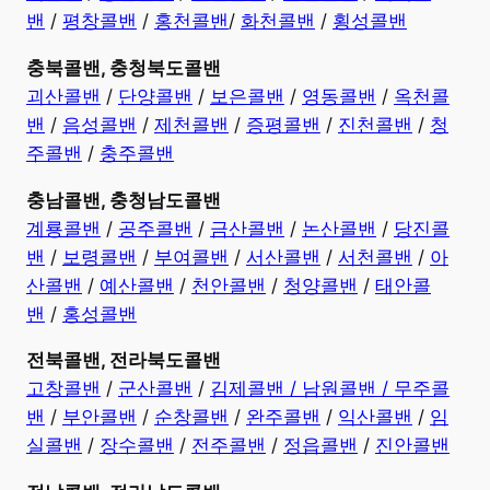
밴
/
평창콜밴
/
홍천콜밴
/
화천콜밴
/
횡성콜밴
충북콜밴, 충청북도콜밴
괴산콜밴
/
단양콜밴
/
보은콜밴
/
영동콜밴
/
옥천콜
밴
/
음성콜밴
/
제천콜밴
/
증평콜밴
/
진천콜밴
/
청
주콜밴
/
충주콜밴
충남콜밴, 충청남도콜밴
계룡콜밴
/
공주콜밴
/
금산콜밴
/
논산콜밴
/
당진콜
밴
/
보령콜밴
/
부여콜밴
/
서산콜밴
/
서천콜밴
/
아
산콜밴
/
예산콜밴
/
천안콜밴
/
청양콜밴
/
태안콜
밴
/
홍성콜밴
전북콜밴, 전라북도콜밴
고창콜밴
/
군산콜밴
/
김제콜밴 /
남원콜밴 /
무주콜
밴
/
부안콜밴
/
순창콜밴
/
완주콜밴
/
익산콜밴
/
임
실콜밴
/
장수콜밴
/
전주콜밴
/
정읍콜밴
/
진안콜밴