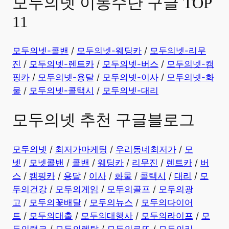
모두의넷 이동수단 구글 TOP
11
모두의넷-콜밴
/
모두의넷-웨딩카
/
모두의넷-리무
진
/
모두의넷-렌트카
/
모두의넷-버스
/
모두의넷-캠
핑카
/
모두의넷-용달
/
모두의넷-이사
/
모두의넷-화
물
/
모두의넷-콜택시
/
모두의넷-대리
모두의넷 추천 구글블로그
모두의넷
/
최저가마케팅
/
우리동네최저가
/
모
넷
/
모넷콜밴
/
콜밴
/
웨딩카
/
리무진
/
렌트카
/
버
스
/
캠핑카
/
용달
/
이사
/
화물
/
콜택시
/
대리
/
모
두의건강
/
모두의게임
/
모두의골프
/
모두의광
고
/
모두의꽃배달
/
모두의뉴스
/
모두의다이어
트
/
모두의대출
/
모두의대행사
/
모두의라이프
/
모
두의랭크
/
모두의렌탈
/
모두의로또
/
모두의리