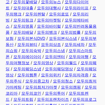
고
/
모두의꽃배달
/
모두의뉴스
/
모두의다이어
트
/
모두의대출
/
모두의대행사
/
모두의라이프
/
모
두의랭크
/
모두의렌탈
/
모두의로또
/
모두의리
빙
/
모두의링크
/
모두의마켓팅
/
모두의메타버
스
/
모두의명품
/
모두의바이럴
/
모두의반려동물용
품
/
모두의배달
/
모두의뱅크
/
모두의법률
/
모두의
보험
/
모두의본식DVD
/
모두의본식스냅
/
모두의부
동산
/
모두의뷰티
/
모두의상조
/
모두의세차
/
모두
의쇼핑
/
모두의숙박
/
모두의스냅
/
모두의스마트
폰
/
모두의에이아이
/
모두의엔터
/
모두의여행
/
모
두의여행정보
/
모두의영상
/
모두의월드
/
모두의웨
딩
/
모두의웨딩스냅
/
모두의웨딩영상
/
모두의웨딩
영상
/
모두의웹툰
/
모두의위키
/
모두의자격증
/
모
두의주식
/
모두의중고차
/
모두의청소
/
모두의최저
가마케팅
/
모두의최저가마켓
/
모두의캠핑
/
모두의
코리아
/
모두의코인
/
모두의투어
/
모두의트렌
드
/
모두의트립
/
모두의프랜차이즈
/
모두의프로그