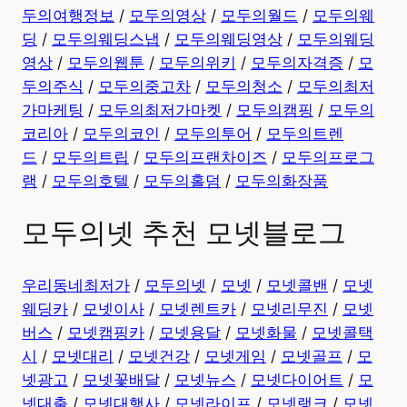
두의여행정보
/
모두의영상
/
모두의월드
/
모두의웨
딩
/
모두의웨딩스냅
/
모두의웨딩영상
/
모두의웨딩
영상
/
모두의웹툰
/
모두의위키
/
모두의자격증
/
모
두의주식
/
모두의중고차
/
모두의청소
/
모두의최저
가마케팅
/
모두의최저가마켓
/
모두의캠핑
/
모두의
코리아
/
모두의코인
/
모두의투어
/
모두의트렌
드
/
모두의트립
/
모두의프랜차이즈
/
모두의프로그
램
/
모두의호텔
/
모두의홀덤
/
모두의화장품
모두의넷 추천 모넷블로그
우리동네최저가
/
모두의넷
/
모넷
/
모넷콜밴
/
모넷
웨딩카
/
모넷이사
/
모넷렌트카
/
모넷리무진
/
모넷
버스
/
모넷캠핑카
/
모넷용달
/
모넷화물
/
모넷콜택
시
/
모넷대리
/
모넷건강
/
모넷게임
/
모넷골프
/
모
넷광고
/
모넷꽃배달
/
모넷뉴스
/
모넷다이어트
/
모
넷대출
/
모넷대행사
/
모넷라이프
/
모넷랭크
/
모넷