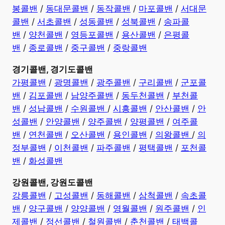
봉콜밴
/
동대문콜밴
/
동작콜밴
/
마포콜밴
/
서대문
콜밴
/
서초콜밴
/
성동콜밴
/
성북콜밴
/
송파콜
밴
/
양천콜밴
/
영등포콜밴
/
용산콜밴
/
은평콜
밴
/
종로콜밴
/
중구콜밴
/
중랑콜밴
경기콜밴, 경기도콜밴
가평콜밴
/
광명콜밴
/
광주콜밴
/
구리콜밴
/
군포콜
밴
/
김포콜밴
/
남양주콜밴
/
동두천콜밴
/
부천콜
밴
/
성남콜밴
/
수원콜밴
/
시흥콜밴
/
안산콜밴
/
안
성콜밴
/
안양콜밴
/
양주콜밴
/
양평콜밴
/
여주콜
밴
/
연천콜밴
/
오산콜밴
/
용인콜밴
/
의왕콜밴
/
의
정부콜밴
/
이천콜밴
/
파주콜밴
/
평택콜밴
/
포천콜
밴
/
화성콜밴
강원콜밴, 강원도콜밴
강릉콜밴
/
고성콜밴
/
동해콜밴
/
삼척콜밴
/
속초콜
밴
/
양구콜밴
/
양양콜밴
/
영월콜밴
/
원주콜밴
/
인
제콜밴
/
정선콜밴
/
철원콜밴
/
춘천콜밴
/
태백콜