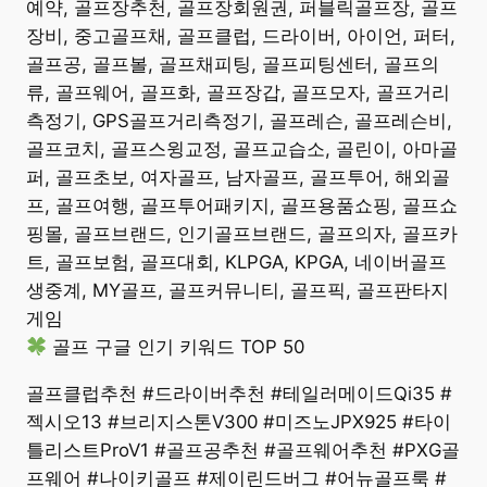
예약, 골프장추천, 골프장회원권, 퍼블릭골프장, 골프
장비, 중고골프채, 골프클럽, 드라이버, 아이언, 퍼터,
골프공, 골프볼, 골프채피팅, 골프피팅센터, 골프의
류, 골프웨어, 골프화, 골프장갑, 골프모자, 골프거리
측정기, GPS골프거리측정기, 골프레슨, 골프레슨비,
골프코치, 골프스윙교정, 골프교습소, 골린이, 아마골
퍼, 골프초보, 여자골프, 남자골프, 골프투어, 해외골
프, 골프여행, 골프투어패키지, 골프용품쇼핑, 골프쇼
핑몰, 골프브랜드, 인기골프브랜드, 골프의자, 골프카
트, 골프보험, 골프대회, KLPGA, KPGA, 네이버골프
생중계, MY골프, 골프커뮤니티, 골프픽, 골프판타지
게임
골프 구글 인기 키워드 TOP 50
골프클럽추천 #드라이버추천 #테일러메이드Qi35 #
젝시오13 #브리지스톤V300 #미즈노JPX925 #타이
틀리스트ProV1 #골프공추천 #골프웨어추천 #PXG골
프웨어 #나이키골프 #제이린드버그 #어뉴골프룩 #