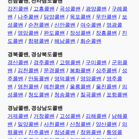
전남콜밴, 전라남도콜밴
강진콜밴
/
고흥콜밴
/
곡성콜밴
/
광양콜밴
/
구례콜
밴
/
나주콜밴
/
담양콜밴
/
목포콜밴
/
무안콜밴
/
보
성콜밴
/
순천콜밴
/
신안콜밴
/
여수콜밴
/
영광콜
밴
/
영암콜밴
/
완도콜밴
/
장성콜밴
/
장흥콜밴
/
진
도콜밴
/
함평콜밴
/
해남콜밴
/
화순콜밴
경북콜밴, 경상북도콜밴
경산콜밴
/
경주콜밴
/
고령콜밴
/
구미콜밴
/
군위콜
밴
/
김천콜밴
/
문경콜밴
/
봉화콜밴
/
상주콜밴
/
성
주콜밴
/
안동콜밴
/
영덕콜밴
/
영양콜밴
/
영주콜
밴
/
영천콜밴
/
예천콜밴
/
울릉콜밴
/
울진콜밴
/
의
성콜밴
/
청도콜밴
/
청송콜밴
/
칠곡콜밴
/
포항콜밴
경남콜밴, 경상남도콜밴
거제콜밴
/
거창콜밴
/
고성콜밴
/
김해콜밴
/
남해콜
밴
/
밀양콜밴
/
사천콜밴
/
산청콜밴
/
양산콜밴
/
의
령콜밴
/
진주콜밴
/
창녕콜밴
/
창원콜밴
/
통영콜