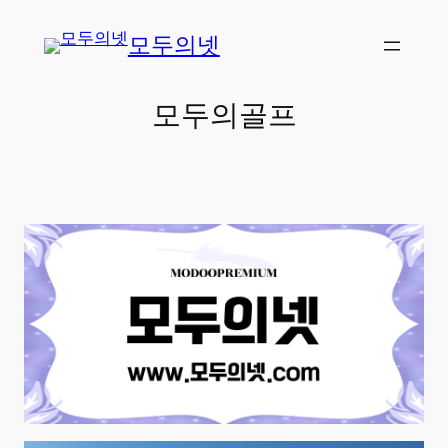
콘
모두의넷
텐
츠
로
모두의골프
바
로
가
기