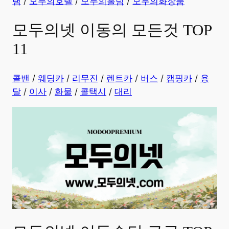
램
/
모두의호텔
/
모두의홀덤
/
모두의화장품
모두의넷 이동의 모든것 TOP
11
콜밴
/
웨딩카
/
리무진
/
렌트카
/
버스
/
캠핑카
/
용
달
/
이사
/
화물
/
콜택시
/
대리