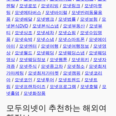
렌탈
/
모넷로또
/
모넷리빙
/
모넷링크
/
모넷마켓
팅
/
모넷메타버스
/
모넷바이럴
/
모넷반려동물용
품
/
모넷배달
/
모넷뱅크
/
모넷법률
/
모넷보험
/
모
넷본식DVD
/
모넷본식스냅
/
모넷부동산
/
모넷뷰
티
/
모넷상조
/
모넷세차
/
모넷쇼핑
/
모넷수입명
품
/
모넷숙박
/
모넷스냅
/
모넷스마트폰
/
모넷에이
아이
/
모넷엔터
/
모넷여행
/
모넷여행정보
/
모넷영
상
/
모넷월드
/
모넷웨딩
/
모넷웨딩스냅
/
모넷웨딩
영상
/
모넷웨딩정보
/
모넷웹툰
/
모넷위키
/
모넷자
격증
/
모넷주식
/
모넷중고차
/
모넷청소
/
모넷최저
가마케팅
/
모넷최저가마켓
/
모넷캠핑
/
모넷코리
아
/
모넷코인
/
모넷투어
/
모넷트렌드
/
모넷트
립
/
모넷프랜차이즈
/
모넷프로그램
/
모넷호텔
/
모
넷홀덤
/
모넷화장품
모두의넷이 추천하는 해외여