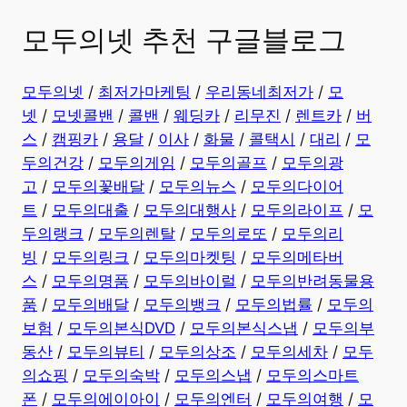
모두의넷 추천 구글블로그
모두의넷
/
최저가마케팅
/
우리동네최저가
/
모
넷
/
모넷콜밴
/
콜밴
/
웨딩카
/
리무진
/
렌트카
/
버
스
/
캠핑카
/
용달
/
이사
/
화물
/
콜택시
/
대리
/
모
두의건강
/
모두의게임
/
모두의골프
/
모두의광
고
/
모두의꽃배달
/
모두의뉴스
/
모두의다이어
트
/
모두의대출
/
모두의대행사
/
모두의라이프
/
모
두의랭크
/
모두의렌탈
/
모두의로또
/
모두의리
빙
/
모두의링크
/
모두의마켓팅
/
모두의메타버
스
/
모두의명품
/
모두의바이럴
/
모두의반려동물용
품
/
모두의배달
/
모두의뱅크
/
모두의법률
/
모두의
보험
/
모두의본식DVD
/
모두의본식스냅
/
모두의부
동산
/
모두의뷰티
/
모두의상조
/
모두의세차
/
모두
의쇼핑
/
모두의숙박
/
모두의스냅
/
모두의스마트
폰
/
모두의에이아이
/
모두의엔터
/
모두의여행
/
모