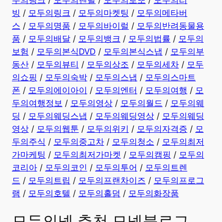
빙
/
모두의링크
/
모두의마켓팅
/
모두의메타버
스
/
모두의명품
/
모두의바이럴
/
모두의반려동물용
품
/
모두의배달
/
모두의뱅크
/
모두의법률
/
모두의
보험
/
모두의본식DVD
/
모두의본식스냅
/
모두의부
동산
/
모두의뷰티
/
모두의상조
/
모두의세차
/
모두
의쇼핑
/
모두의숙박
/
모두의스냅
/
모두의스마트
폰
/
모두의에이아이
/
모두의엔터
/
모두의여행
/
모
두의여행정보
/
모두의영상
/
모두의월드
/
모두의웨
딩
/
모두의웨딩스냅
/
모두의웨딩영상
/
모두의웨딩
영상
/
모두의웹툰
/
모두의위키
/
모두의자격증
/
모
두의주식
/
모두의중고차
/
모두의청소
/
모두의최저
가마케팅
/
모두의최저가마켓
/
모두의캠핑
/
모두의
코리아
/
모두의코인
/
모두의투어
/
모두의트렌
드
/
모두의트립
/
모두의프랜차이즈
/
모두의프로그
램
/
모두의호텔
/
모두의홀덤
/
모두의화장품
모두의넷 추천 모넷블로그