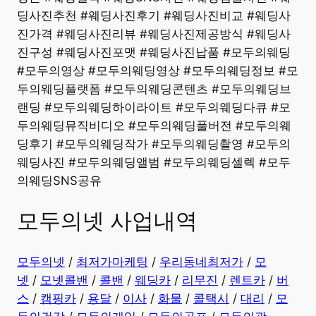
딩사진추천 #웨딩사진후기 #웨딩사진비교 #웨딩사
진가격 #웨딩사진리뷰 #웨딩사진제공방식 #웨딩사
진구성 #웨딩사진포맷 #웨딩사진납품 #모두의웨딩
#모두의영상 #모두의웨딩영상 #모두의웨딩정보 #모
두의웨딩플랫폼 #모두의웨딩콘텐츠 #모두의웨딩브
랜딩 #모두의웨딩하이라이트 #모두의웨딩다큐 #모
두의웨딩뮤직비디오 #모두의웨딩풀버전 #모두의웨
딩후기 #모두의웨딩작가 #모두의웨딩촬영 #모두의
웨딩사진 #모두의웨딩앨범 #모두의웨딩셀렉 #모두
의웨딩SNS공유
모두의넷 사업내역
모두의넷
/
최저가마케팅
/
우리동네최저가
/
모
넷
/
모넷콜밴
/
콜밴
/
웨딩카
/
리무진
/
렌트카
/
버
스
/
캠핑카
/
용달
/
이사
/
화물
/
콜택시
/
대리
/
모