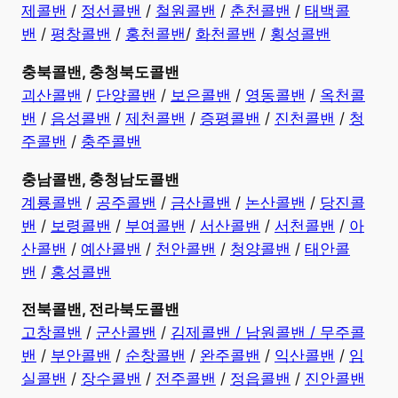
제콜밴
/
정선콜밴
/
철원콜밴
/
춘천콜밴
/
태백콜
밴
/
평창콜밴
/
홍천콜밴
/
화천콜밴
/
횡성콜밴
충북콜밴, 충청북도콜밴
괴산콜밴
/
단양콜밴
/
보은콜밴
/
영동콜밴
/
옥천콜
밴
/
음성콜밴
/
제천콜밴
/
증평콜밴
/
진천콜밴
/
청
주콜밴
/
충주콜밴
충남콜밴, 충청남도콜밴
계룡콜밴
/
공주콜밴
/
금산콜밴
/
논산콜밴
/
당진콜
밴
/
보령콜밴
/
부여콜밴
/
서산콜밴
/
서천콜밴
/
아
산콜밴
/
예산콜밴
/
천안콜밴
/
청양콜밴
/
태안콜
밴
/
홍성콜밴
전북콜밴, 전라북도콜밴
고창콜밴
/
군산콜밴
/
김제콜밴 /
남원콜밴 /
무주콜
밴
/
부안콜밴
/
순창콜밴
/
완주콜밴
/
익산콜밴
/
임
실콜밴
/
장수콜밴
/
전주콜밴
/
정읍콜밴
/
진안콜밴