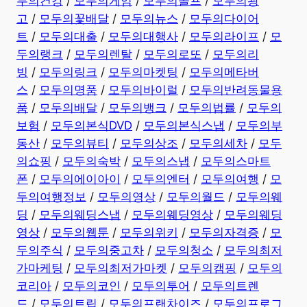
두의건강
/
모두의게임
/
모두의골프
/
모두의광
고
/
모두의꽃배달
/
모두의뉴스
/
모두의다이어
트
/
모두의대출
/
모두의대행사
/
모두의라이프
/
모
두의랭크
/
모두의렌탈
/
모두의로또
/
모두의리
빙
/
모두의링크
/
모두의마켓팅
/
모두의메타버
스
/
모두의명품
/
모두의바이럴
/
모두의반려동물용
품
/
모두의배달
/
모두의뱅크
/
모두의법률
/
모두의
보험
/
모두의본식DVD
/
모두의본식스냅
/
모두의부
동산
/
모두의뷰티
/
모두의상조
/
모두의세차
/
모두
의쇼핑
/
모두의숙박
/
모두의스냅
/
모두의스마트
폰
/
모두의에이아이
/
모두의엔터
/
모두의여행
/
모
두의여행정보
/
모두의영상
/
모두의월드
/
모두의웨
딩
/
모두의웨딩스냅
/
모두의웨딩영상
/
모두의웨딩
영상
/
모두의웹툰
/
모두의위키
/
모두의자격증
/
모
두의주식
/
모두의중고차
/
모두의청소
/
모두의최저
가마케팅
/
모두의최저가마켓
/
모두의캠핑
/
모두의
코리아
/
모두의코인
/
모두의투어
/
모두의트렌
드
/
모두의트립
/
모두의프랜차이즈
/
모두의프로그