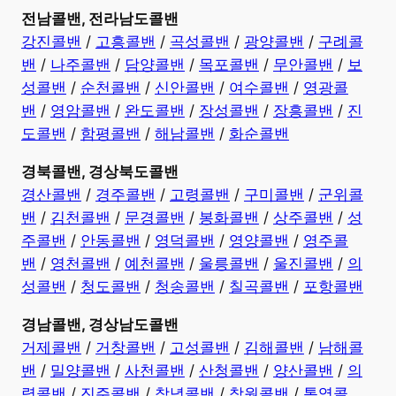
전남콜밴, 전라남도콜밴
강진콜밴
/
고흥콜밴
/
곡성콜밴
/
광양콜밴
/
구례콜
밴
/
나주콜밴
/
담양콜밴
/
목포콜밴
/
무안콜밴
/
보
성콜밴
/
순천콜밴
/
신안콜밴
/
여수콜밴
/
영광콜
밴
/
영암콜밴
/
완도콜밴
/
장성콜밴
/
장흥콜밴
/
진
도콜밴
/
함평콜밴
/
해남콜밴
/
화순콜밴
경북콜밴, 경상북도콜밴
경산콜밴
/
경주콜밴
/
고령콜밴
/
구미콜밴
/
군위콜
밴
/
김천콜밴
/
문경콜밴
/
봉화콜밴
/
상주콜밴
/
성
주콜밴
/
안동콜밴
/
영덕콜밴
/
영양콜밴
/
영주콜
밴
/
영천콜밴
/
예천콜밴
/
울릉콜밴
/
울진콜밴
/
의
성콜밴
/
청도콜밴
/
청송콜밴
/
칠곡콜밴
/
포항콜밴
경남콜밴, 경상남도콜밴
거제콜밴
/
거창콜밴
/
고성콜밴
/
김해콜밴
/
남해콜
밴
/
밀양콜밴
/
사천콜밴
/
산청콜밴
/
양산콜밴
/
의
령콜밴
/
진주콜밴
/
창녕콜밴
/
창원콜밴
/
통영콜