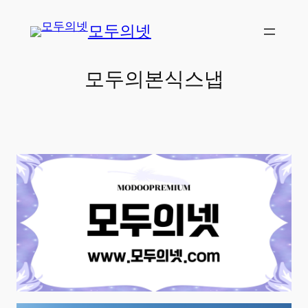
콘
모두의넷
텐
츠
로
모두의본식스냅
바
로
가
기