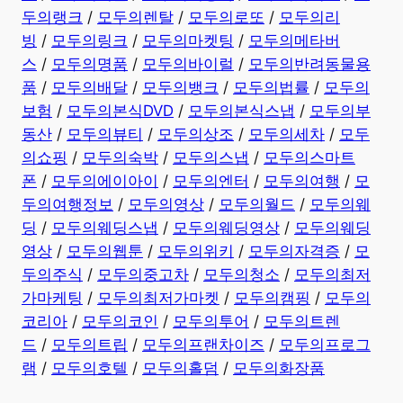
두의랭크
/
모두의렌탈
/
모두의로또
/
모두의리
빙
/
모두의링크
/
모두의마켓팅
/
모두의메타버
스
/
모두의명품
/
모두의바이럴
/
모두의반려동물용
품
/
모두의배달
/
모두의뱅크
/
모두의법률
/
모두의
보험
/
모두의본식DVD
/
모두의본식스냅
/
모두의부
동산
/
모두의뷰티
/
모두의상조
/
모두의세차
/
모두
의쇼핑
/
모두의숙박
/
모두의스냅
/
모두의스마트
폰
/
모두의에이아이
/
모두의엔터
/
모두의여행
/
모
두의여행정보
/
모두의영상
/
모두의월드
/
모두의웨
딩
/
모두의웨딩스냅
/
모두의웨딩영상
/
모두의웨딩
영상
/
모두의웹툰
/
모두의위키
/
모두의자격증
/
모
두의주식
/
모두의중고차
/
모두의청소
/
모두의최저
가마케팅
/
모두의최저가마켓
/
모두의캠핑
/
모두의
코리아
/
모두의코인
/
모두의투어
/
모두의트렌
드
/
모두의트립
/
모두의프랜차이즈
/
모두의프로그
램
/
모두의호텔
/
모두의홀덤
/
모두의화장품