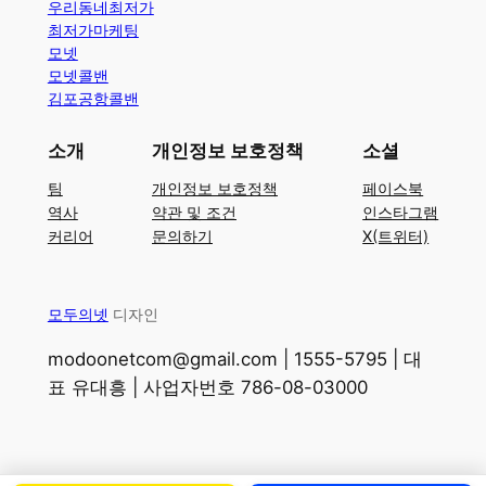
우리동네최저가
최저가마케팅
모넷
모넷콜밴
김포공항콜밴
소개
개인정보 보호정책
소셜
팀
개인정보 보호정책
페이스북
역사
약관 및 조건
인스타그램
커리어
문의하기
X(트위터)
모두의넷
디자인
modoonetcom@gmail.com | 1555-5795 | 대
표 유대흥 | 사업자번호 786-08-03000