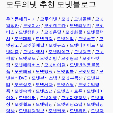
모두의넷 추천 모넷블로그
우리동네최저가
/
모두의넷
/
모넷
/
모넷콜밴
/
모넷
웨딩카
/
모넷이사
/
모넷렌트카
/
모넷리무진
/
모넷
버스
/
모넷캠핑카
/
모넷용달
/
모넷화물
/
모넷콜택
시
/
모넷대리
/
모넷건강
/
모넷게임
/
모넷골프
/
모
넷광고
/
모넷꽃배달
/
모넷뉴스
/
모넷다이어트
/
모
넷대출
/
모넷대행사
/
모넷라이프
/
모넷랭크
/
모넷
렌탈
/
모넷로또
/
모넷리빙
/
모넷링크
/
모넷마켓
팅
/
모넷메타버스
/
모넷바이럴
/
모넷반려동물용
품
/
모넷배달
/
모넷뱅크
/
모넷법률
/
모넷보험
/
모
넷본식DVD
/
모넷본식스냅
/
모넷부동산
/
모넷뷰
티
/
모넷상조
/
모넷세차
/
모넷쇼핑
/
모넷수입명
품
/
모넷숙박
/
모넷스냅
/
모넷스마트폰
/
모넷에이
아이
/
모넷엔터
/
모넷여행
/
모넷여행정보
/
모넷영
상
/
모넷월드
/
모넷웨딩
/
모넷웨딩스냅
/
모넷웨딩
영상
/
모넷웨딩정보
/
모넷웹툰
/
모넷위키
/
모넷자