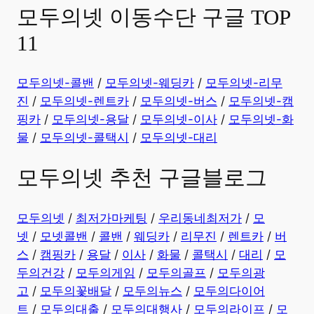
모두의넷 이동수단 구글 TOP
11
모두의넷-콜밴
/
모두의넷-웨딩카
/
모두의넷-리무
진
/
모두의넷-렌트카
/
모두의넷-버스
/
모두의넷-캠
핑카
/
모두의넷-용달
/
모두의넷-이사
/
모두의넷-화
물
/
모두의넷-콜택시
/
모두의넷-대리
모두의넷 추천 구글블로그
모두의넷
/
최저가마케팅
/
우리동네최저가
/
모
넷
/
모넷콜밴
/
콜밴
/
웨딩카
/
리무진
/
렌트카
/
버
스
/
캠핑카
/
용달
/
이사
/
화물
/
콜택시
/
대리
/
모
두의건강
/
모두의게임
/
모두의골프
/
모두의광
고
/
모두의꽃배달
/
모두의뉴스
/
모두의다이어
트
/
모두의대출
/
모두의대행사
/
모두의라이프
/
모