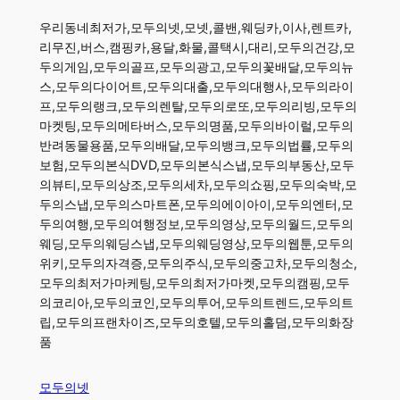
우리동네최저가,모두의넷,모넷,콜밴,웨딩카,이사,렌트카,
리무진,버스,캠핑카,용달,화물,콜택시,대리,모두의건강,모
두의게임,모두의골프,모두의광고,모두의꽃배달,모두의뉴
스,모두의다이어트,모두의대출,모두의대행사,모두의라이
프,모두의랭크,모두의렌탈,모두의로또,모두의리빙,모두의
마켓팅,모두의메타버스,모두의명품,모두의바이럴,모두의
반려동물용품,모두의배달,모두의뱅크,모두의법률,모두의
보험,모두의본식DVD,모두의본식스냅,모두의부동산,모두
의뷰티,모두의상조,모두의세차,모두의쇼핑,모두의숙박,모
두의스냅,모두의스마트폰,모두의에이아이,모두의엔터,모
두의여행,모두의여행정보,모두의영상,모두의월드,모두의
웨딩,모두의웨딩스냅,모두의웨딩영상,모두의웹툰,모두의
위키,모두의자격증,모두의주식,모두의중고차,모두의청소,
모두의최저가마케팅,모두의최저가마켓,모두의캠핑,모두
의코리아,모두의코인,모두의투어,모두의트렌드,모두의트
립,모두의프랜차이즈,모두의호텔,모두의홀덤,모두의화장
품
모두의넷