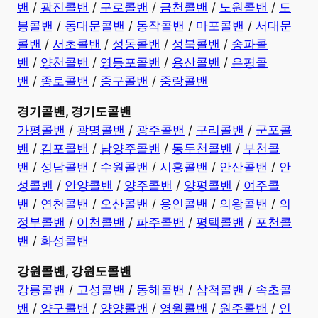
밴
/
광진콜밴
/
구로콜밴
/
금천콜밴
/
노원콜밴
/
도
봉콜밴
/
동대문콜밴
/
동작콜밴
/
마포콜밴
/
서대문
콜밴
/
서초콜밴
/
성동콜밴
/
성북콜밴
/
송파콜
밴
/
양천콜밴
/
영등포콜밴
/
용산콜밴
/
은평콜
밴
/
종로콜밴
/
중구콜밴
/
중랑콜밴
경기콜밴, 경기도콜밴
가평콜밴
/
광명콜밴
/
광주콜밴
/
구리콜밴
/
군포콜
밴
/
김포콜밴
/
남양주콜밴
/
동두천콜밴
/
부천콜
밴
/
성남콜밴
/
수원콜밴
/
시흥콜밴
/
안산콜밴
/
안
성콜밴
/
안양콜밴
/
양주콜밴
/
양평콜밴
/
여주콜
밴
/
연천콜밴
/
오산콜밴
/
용인콜밴
/
의왕콜밴
/
의
정부콜밴
/
이천콜밴
/
파주콜밴
/
평택콜밴
/
포천콜
밴
/
화성콜밴
강원콜밴, 강원도콜밴
강릉콜밴
/
고성콜밴
/
동해콜밴
/
삼척콜밴
/
속초콜
밴
/
양구콜밴
/
양양콜밴
/
영월콜밴
/
원주콜밴
/
인