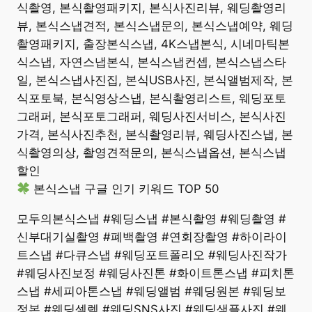
식촬영, 본식촬영패키지, 본식사진리뷰, 웨딩촬영리
뷰, 본식스냅견적, 본식스냅문의, 본식스냅예약, 웨딩
촬영패키지, 출장본식스냅, 4K스냅본식, 시네마틱본
식스냅, 자연스냅본식, 본식스냅컨셉, 본식스냅스타
일, 본식스냅사진집, 본식USB사진, 본식앨범제작, 본
식포토북, 본식영상스냅, 본식촬영리스트, 웨딩포토
그래퍼, 본식포토그래퍼, 웨딩사진서비스, 본식사진
가격, 본식사진추천, 본식촬영리뷰, 웨딩사진스냅, 본
식촬영의상, 촬영견적문의, 본식스냅옵션, 본식스냅
할인
본식스냅 구글 인기 키워드 TOP 50
모두의본식스냅 #웨딩스냅 #본식촬영 #웨딩촬영 #
신부대기실촬영 #폐백촬영 #연회장촬영 #하이라이
트스냅 #다큐스냅 #웨딩포트폴리오 #웨딩사진작가
#웨딩사진보정 #웨딩사진톤 #화이트톤스냅 #피치톤
스냅 #세피아톤스냅 #웨딩앨범 #웨딩원본 #웨딩보
정본 #웨딩셀렉 #웨딩SNS사진 #웨딩샘플사진 #웨