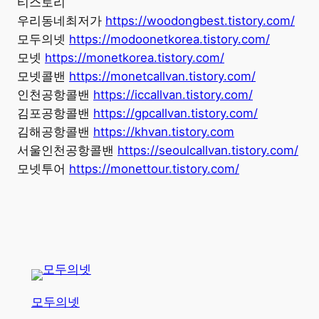
티스토리
우리동네최저가
https://woodongbest.tistory.com/
모두의넷
https://modoonetkorea.tistory.com/
모넷
https://monetkorea.tistory.com/
모넷콜밴
https://monetcallvan.tistory.com/
인천공항콜밴
https://iccallvan.tistory.com/
김포공항콜밴
https://gpcallvan.tistory.com/
김해공항콜밴
https://khvan.tistory.com
서울인천공항콜밴
https://seoulcallvan.tistory.com/
모넷투어
https://monettour.tistory.com/
모두의넷