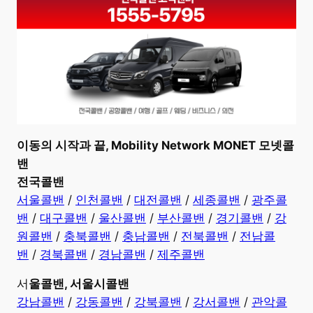
이동의 시작과 끝, Mobility Network MONET 모넷콜
밴
전국콜밴
서울콜밴
/
인천콜밴
/
대전콜밴
/
세종콜밴
/
광주콜
밴
/
대구콜밴
/
울산콜밴
/
부산콜밴
/
경기콜밴
/
강
원콜밴
/
충북콜밴
/
충남콜밴
/
전북콜밴
/
전남콜
밴
/
경북콜밴
/
경남콜밴
/
제주콜밴
서
울콜밴, 서울시콜밴
강남콜밴
/
강동콜밴
/
강북콜밴
/
강서콜밴
/
관악콜