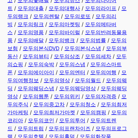
고
/
모두의꽃배달
/
모두의뉴스
/
모두의다이어
트
/
모두의대출
/
모두의대행사
/
모두의라이프
/
모
두의랭크
/
모두의렌탈
/
모두의로또
/
모두의리
빙
/
모두의링크
/
모두의마켓팅
/
모두의메타버
스
/
모두의명품
/
모두의바이럴
/
모두의반려동물용
품
/
모두의배달
/
모두의뱅크
/
모두의법률
/
모두의
보험
/
모두의본식DVD
/
모두의본식스냅
/
모두의부
동산
/
모두의뷰티
/
모두의상조
/
모두의세차
/
모두
의쇼핑
/
모두의숙박
/
모두의스냅
/
모두의스마트
폰
/
모두의에이아이
/
모두의엔터
/
모두의여행
/
모
두의여행정보
/
모두의영상
/
모두의월드
/
모두의웨
딩
/
모두의웨딩스냅
/
모두의웨딩영상
/
모두의웨딩
영상
/
모두의웹툰
/
모두의위키
/
모두의자격증
/
모
두의주식
/
모두의중고차
/
모두의청소
/
모두의최저
가마케팅
/
모두의최저가마켓
/
모두의캠핑
/
모두의
코리아
/
모두의코인
/
모두의투어
/
모두의트렌
드
/
모두의트립
/
모두의프랜차이즈
/
모두의프로그
램
/
모두의호텔
/
모두의홀덤
/
모두의화장품