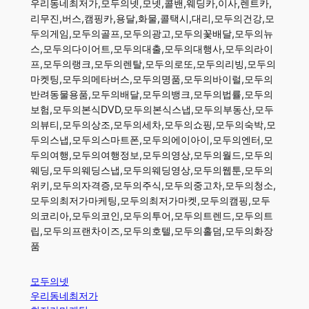
우리동네최저가,모두의넷,모넷,콜밴,웨딩카,이사,렌트카,
리무진,버스,캠핑카,용달,화물,콜택시,대리,모두의건강,모
두의게임,모두의골프,모두의광고,모두의꽃배달,모두의뉴
스,모두의다이어트,모두의대출,모두의대행사,모두의라이
프,모두의랭크,모두의렌탈,모두의로또,모두의리빙,모두의
마켓팅,모두의메타버스,모두의명품,모두의바이럴,모두의
반려동물용품,모두의배달,모두의뱅크,모두의법률,모두의
보험,모두의본식DVD,모두의본식스냅,모두의부동산,모두
의뷰티,모두의상조,모두의세차,모두의쇼핑,모두의숙박,모
두의스냅,모두의스마트폰,모두의에이아이,모두의엔터,모
두의여행,모두의여행정보,모두의영상,모두의월드,모두의
웨딩,모두의웨딩스냅,모두의웨딩영상,모두의웹툰,모두의
위키,모두의자격증,모두의주식,모두의중고차,모두의청소,
모두의최저가마케팅,모두의최저가마켓,모두의캠핑,모두
의코리아,모두의코인,모두의투어,모두의트렌드,모두의트
립,모두의프랜차이즈,모두의호텔,모두의홀덤,모두의화장
품
모두의넷
우리동네최저가