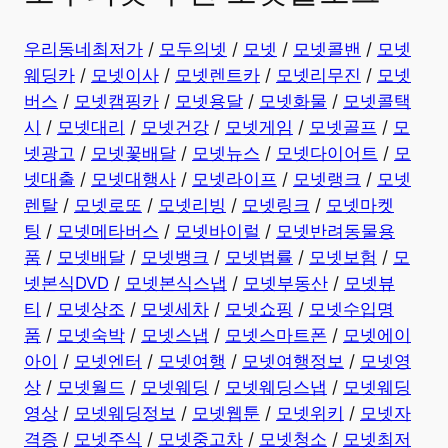
우리동네최저가
/
모두의넷
/
모넷
/
모넷콜밴
/
모넷
웨딩카
/
모넷이사
/
모넷렌트카
/
모넷리무진
/
모넷
버스
/
모넷캠핑카
/
모넷용달
/
모넷화물
/
모넷콜택
시
/
모넷대리
/
모넷건강
/
모넷게임
/
모넷골프
/
모
넷광고
/
모넷꽃배달
/
모넷뉴스
/
모넷다이어트
/
모
넷대출
/
모넷대행사
/
모넷라이프
/
모넷랭크
/
모넷
렌탈
/
모넷로또
/
모넷리빙
/
모넷링크
/
모넷마켓
팅
/
모넷메타버스
/
모넷바이럴
/
모넷반려동물용
품
/
모넷배달
/
모넷뱅크
/
모넷법률
/
모넷보험
/
모
넷본식DVD
/
모넷본식스냅
/
모넷부동산
/
모넷뷰
티
/
모넷상조
/
모넷세차
/
모넷쇼핑
/
모넷수입명
품
/
모넷숙박
/
모넷스냅
/
모넷스마트폰
/
모넷에이
아이
/
모넷엔터
/
모넷여행
/
모넷여행정보
/
모넷영
상
/
모넷월드
/
모넷웨딩
/
모넷웨딩스냅
/
모넷웨딩
영상
/
모넷웨딩정보
/
모넷웹툰
/
모넷위키
/
모넷자
격증
/
모넷주식
/
모넷중고차
/
모넷청소
/
모넷최저