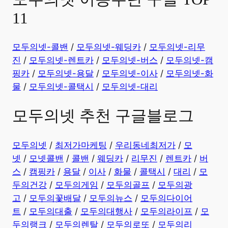
11
모두의넷-콜밴
/
모두의넷-웨딩카
/
모두의넷-리무
진
/
모두의넷-렌트카
/
모두의넷-버스
/
모두의넷-캠
핑카
/
모두의넷-용달
/
모두의넷-이사
/
모두의넷-화
물
/
모두의넷-콜택시
/
모두의넷-대리
모두의넷 추천 구글블로그
모두의넷
/
최저가마케팅
/
우리동네최저가
/
모
넷
/
모넷콜밴
/
콜밴
/
웨딩카
/
리무진
/
렌트카
/
버
스
/
캠핑카
/
용달
/
이사
/
화물
/
콜택시
/
대리
/
모
두의건강
/
모두의게임
/
모두의골프
/
모두의광
고
/
모두의꽃배달
/
모두의뉴스
/
모두의다이어
트
/
모두의대출
/
모두의대행사
/
모두의라이프
/
모
두의랭크
/
모두의렌탈
/
모두의로또
/
모두의리