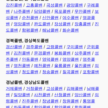
강진콜밴
/
고흥콜밴
/
곡성콜밴
/
광양콜밴
/
구례콜
밴
/
나주콜밴
/
담양콜밴
/
목포콜밴
/
무안콜밴
/
보
성콜밴
/
순천콜밴
/
신안콜밴
/
여수콜밴
/
영광콜
밴
/
영암콜밴
/
완도콜밴
/
장성콜밴
/
장흥콜밴
/
진
도콜밴
/
함평콜밴
/
해남콜밴
/
화순콜밴
경북콜밴, 경상북도콜밴
경산콜밴
/
경주콜밴
/
고령콜밴
/
구미콜밴
/
군위콜
밴
/
김천콜밴
/
문경콜밴
/
봉화콜밴
/
상주콜밴
/
성
주콜밴
/
안동콜밴
/
영덕콜밴
/
영양콜밴
/
영주콜
밴
/
영천콜밴
/
예천콜밴
/
울릉콜밴
/
울진콜밴
/
의
성콜밴
/
청도콜밴
/
청송콜밴
/
칠곡콜밴
/
포항콜밴
경남콜밴, 경상남도콜밴
거제콜밴
/
거창콜밴
/
고성콜밴
/
김해콜밴
/
남해콜
밴
/
밀양콜밴
/
사천콜밴
/
산청콜밴
/
양산콜밴
/
의
령콜밴
/
진주콜밴
/
창녕콜밴
/
창원콜밴
/
통영콜
밴
/
하동콜밴
/
함안콜밴
/
함양콜밴
/
합천콜밴