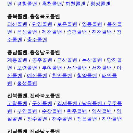
밴
/
평창콜밴
/
홍천콜밴
/
화천콜밴
/
횡성콜밴
충북콜밴, 충청북도콜밴
괴산콜밴
/
단양콜밴
/
보은콜밴
/
영동콜밴
/
옥천콜
밴
/
음성콜밴
/
제천콜밴
/
증평콜밴
/
진천콜밴
/
청
주콜밴
/
충주콜밴
충남콜밴, 충청남도콜밴
계룡콜밴
/
공주콜밴
/
금산콜밴
/
논산콜밴
/
당진콜
밴
/
보령콜밴
/
부여콜밴
/
서산콜밴
/
서천콜밴
/
아
산콜밴
/
예산콜밴
/
천안콜밴
/
청양콜밴
/
태안콜
밴
/
홍성콜밴
전북콜밴, 전라북도콜밴
고창콜밴
/
군산콜밴
/
김제콜밴 /
남원콜밴 /
무주콜
밴
/
부안콜밴
/
순창콜밴
/
완주콜밴
/
익산콜밴
/
임
실콜밴
/
장수콜밴
/
전주콜밴
/
정읍콜밴
/
진안콜밴
전남콜밴, 전라남도콜밴