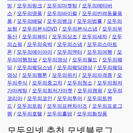
빙
/
모두의링크
/
모두의마켓팅
/
모두의메타버
스
/
모두의명품
/
모두의바이럴
/
모두의반려동물용
품
/
모두의배달
/
모두의뱅크
/
모두의법률
/
모두의
보험
/
모두의본식DVD
/
모두의본식스냅
/
모두의부
동산
/
모두의뷰티
/
모두의상조
/
모두의세차
/
모두
의쇼핑
/
모두의숙박
/
모두의스냅
/
모두의스마트
폰
/
모두의에이아이
/
모두의엔터
/
모두의여행
/
모
두의여행정보
/
모두의영상
/
모두의월드
/
모두의웨
딩
/
모두의웨딩스냅
/
모두의웨딩영상
/
모두의웨딩
영상
/
모두의웹툰
/
모두의위키
/
모두의자격증
/
모
두의주식
/
모두의중고차
/
모두의청소
/
모두의최저
가마케팅
/
모두의최저가마켓
/
모두의캠핑
/
모두의
코리아
/
모두의코인
/
모두의투어
/
모두의트렌
드
/
모두의트립
/
모두의프랜차이즈
/
모두의프로그
램
/
모두의호텔
/
모두의홀덤
/
모두의화장품
모두의넷 추천 모넷블로그