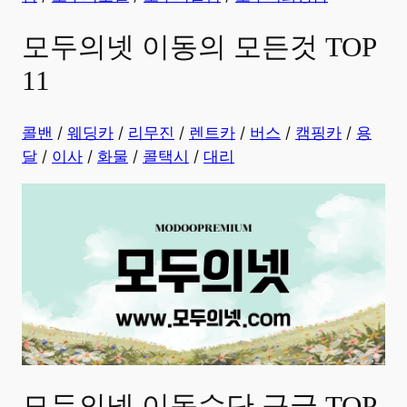
모두의넷 이동의 모든것 TOP
11
콜밴
/
웨딩카
/
리무진
/
렌트카
/
버스
/
캠핑카
/
용
달
/
이사
/
화물
/
콜택시
/
대리
모두의넷 이동수단 구글 TOP