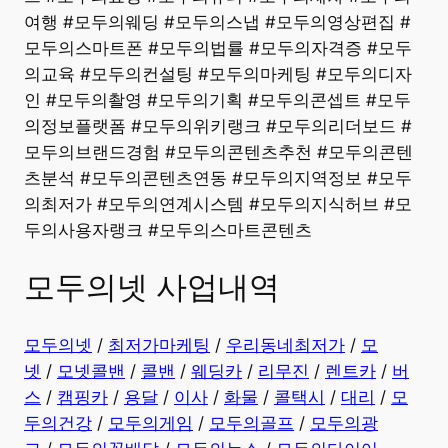
여행 #모두의웨딩 #모두의스냅 #모두의영상편집 #
모두의스마트폰 #모두의법률 #모두의자격증 #모두
의교육 #모두의컨설팅 #모두의마케팅 #모두의디자
인 #모두의촬영 #모두의기획 #모두의콘셉트 #모두
의정보플랫폼 #모두의위키랭크 #모두의리더보드 #
모두의브랜드경험 #모두의콘텐츠추천 #모두의콘텐
츠분석 #모두의콘텐츠연동 #모두의지역정보 #모두
의최저가 #모두의연계시스템 #모두의지식허브 #모
두의사용자랭크 #모두의스마트콘텐츠
모두의넷 사업내역
모두의넷
/
최저가마케팅
/
우리동네최저가
/
모
넷
/
모넷콜밴
/
콜밴
/
웨딩카
/
리무진
/
렌트카
/
버
스
/
캠핑카
/
용달
/
이사
/
화물
/
콜택시
/
대리
/
모
두의건강
/
모두의게임
/
모두의골프
/
모두의광