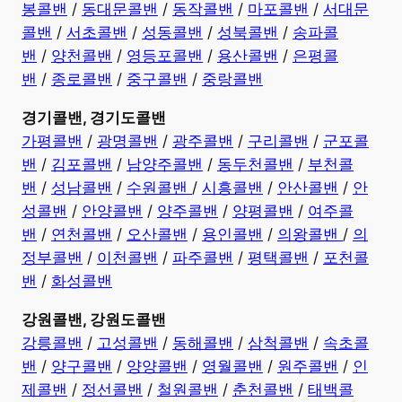
봉콜밴
/
동대문콜밴
/
동작콜밴
/
마포콜밴
/
서대문
콜밴
/
서초콜밴
/
성동콜밴
/
성북콜밴
/
송파콜
밴
/
양천콜밴
/
영등포콜밴
/
용산콜밴
/
은평콜
밴
/
종로콜밴
/
중구콜밴
/
중랑콜밴
경기콜밴, 경기도콜밴
가평콜밴
/
광명콜밴
/
광주콜밴
/
구리콜밴
/
군포콜
밴
/
김포콜밴
/
남양주콜밴
/
동두천콜밴
/
부천콜
밴
/
성남콜밴
/
수원콜밴
/
시흥콜밴
/
안산콜밴
/
안
성콜밴
/
안양콜밴
/
양주콜밴
/
양평콜밴
/
여주콜
밴
/
연천콜밴
/
오산콜밴
/
용인콜밴
/
의왕콜밴
/
의
정부콜밴
/
이천콜밴
/
파주콜밴
/
평택콜밴
/
포천콜
밴
/
화성콜밴
강원콜밴, 강원도콜밴
강릉콜밴
/
고성콜밴
/
동해콜밴
/
삼척콜밴
/
속초콜
밴
/
양구콜밴
/
양양콜밴
/
영월콜밴
/
원주콜밴
/
인
제콜밴
/
정선콜밴
/
철원콜밴
/
춘천콜밴
/
태백콜