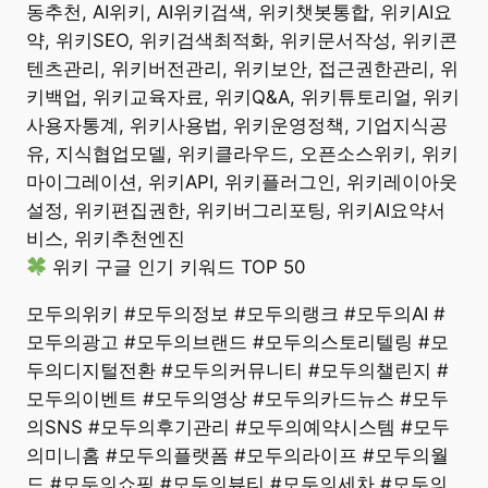
동추천, AI위키, AI위키검색, 위키챗봇통합, 위키AI요
약, 위키SEO, 위키검색최적화, 위키문서작성, 위키콘
텐츠관리, 위키버전관리, 위키보안, 접근권한관리, 위
키백업, 위키교육자료, 위키Q&A, 위키튜토리얼, 위키
사용자통계, 위키사용법, 위키운영정책, 기업지식공
유, 지식협업모델, 위키클라우드, 오픈소스위키, 위키
마이그레이션, 위키API, 위키플러그인, 위키레이아웃
설정, 위키편집권한, 위키버그리포팅, 위키AI요약서
비스, 위키추천엔진
위키 구글 인기 키워드 TOP 50
모두의위키 #모두의정보 #모두의랭크 #모두의AI #
모두의광고 #모두의브랜드 #모두의스토리텔링 #모
두의디지털전환 #모두의커뮤니티 #모두의챌린지 #
모두의이벤트 #모두의영상 #모두의카드뉴스 #모두
의SNS #모두의후기관리 #모두의예약시스템 #모두
의미니홈 #모두의플랫폼 #모두의라이프 #모두의월
드 #모두의쇼핑 #모두의뷰티 #모두의세차 #모두의