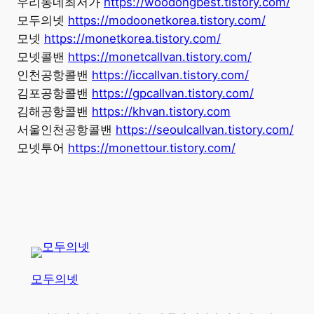
우리동네최저가
https://woodongbest.tistory.com/
모두의넷
https://modoonetkorea.tistory.com/
모넷
https://monetkorea.tistory.com/
모넷콜밴
https://monetcallvan.tistory.com/
인천공항콜밴
https://iccallvan.tistory.com/
김포공항콜밴
https://gpcallvan.tistory.com/
김해공항콜밴
https://khvan.tistory.com
서울인천공항콜밴
https://seoulcallvan.tistory.com/
모넷투어
https://monettour.tistory.com/
모두의넷