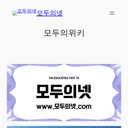
콘
모두의넷
텐
츠
로
모두의위키
바
로
가
기