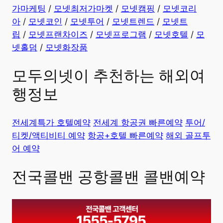
가마케팅
/
모넷최저가마켓
/
모넷캠핑
/
모넷코리
아
/
모넷코인
/
모넷투어
/
모넷트렌드
/
모넷트
립
/
모넷프랜차이즈
/
모넷프로그램
/
모넷호텔
/
모
넷홀덤
/
모넷화장품
모두의넷이 추천하는 해외여
행정보
전세계특가 호텔예약
전세계 항공권 빠른예약
투어/
티켓/액티비티 예약
항공+호텔 빠른예약
해외 골프투
어 예약
전국콜밴 공항콜밴 콜밴예약