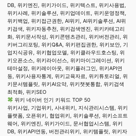
DB, 위키엔진, 위키가이드, 위키텍스트, 위키사용법,
위키사례, 위키솔루션, 위키업데이트, 위키운영정책,
위키백업, 위키접근권한, AI위키, AI위키솔루션, AI위
키검색, 위키자동추천, 위키검색엔진, 위키카테고리
화, 위키문서작성, 위키콘텐츠관리, 위키버전관리, 위
키버그리포팅, 위키Q&A, 위키편집권한, 위키보안, 기
업지식공유, 위키협업모델, 위키클라우드호스팅, 위
키오픈소스, 위키라이선스, 위키마이그레이션, 위키
테마설정, 위키레이아웃, 위키플러그인, 위키API연
동, 위키사용자통계, 위키교육자료, 위키튜토리얼, 위
키문서템플릿, 위키AI요약, 위키챗봇통합, 위키검색
최적화, 위키SEO
위키 네이버 인기 키워드 TOP 50
위키사업, 기업위키, 사내위키, 지식관리시스템, 위키
플랫폼, 오픈위키, 협업위키, 위키솔루션, 위키소프트
웨어, 위키엔진, 위키가이드, 문서협업시스템, 위키
DB, 위키API연동, 버전관리위키, 위키템플릿, 위키자