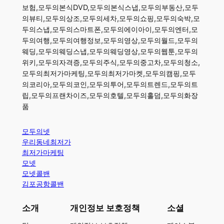
보험,모두의본식DVD,모두의본식스냅,모두의부동산,모두
의뷰티,모두의상조,모두의세차,모두의쇼핑,모두의숙박,모
두의스냅,모두의스마트폰,모두의에이아이,모두의엔터,모
두의여행,모두의여행정보,모두의영상,모두의월드,모두의
웨딩,모두의웨딩스냅,모두의웨딩영상,모두의웹툰,모두의
위키,모두의자격증,모두의주식,모두의중고차,모두의청소,
모두의최저가마케팅,모두의최저가마켓,모두의캠핑,모두
의코리아,모두의코인,모두의투어,모두의트렌드,모두의트
립,모두의프랜차이즈,모두의호텔,모두의홀덤,모두의화장
품
모두의넷
우리동네최저가
최저가마케팅
모넷
모넷콜밴
김포공항콜밴
소개
개인정보 보호정책
소셜