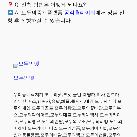
Q. 신청 방법은 어떻게 되나요?
A. 모두의중개플랫폼
공식홈페이지
에서 상담 신
청 후 진행하실 수 있습니다.
모두의넷
우리동네최저가,모두의넷,모넷,콜밴,웨딩카,이사,렌트카,
리무진,버스,캠핑카,용달,화물,콜택시,대리,모두의건강,모
두의게임,모두의골프,모두의광고,모두의꽃배달,모두의뉴
스,모두의다이어트,모두의대출,모두의대행사,모두의라이
프,모두의랭크,모두의렌탈,모두의로또,모두의리빙,모두의
마켓팅,모두의메타버스,모두의명품,모두의바이럴,모두의
반려동물용품,모두의배달,모두의뱅크,모두의법률,모두의