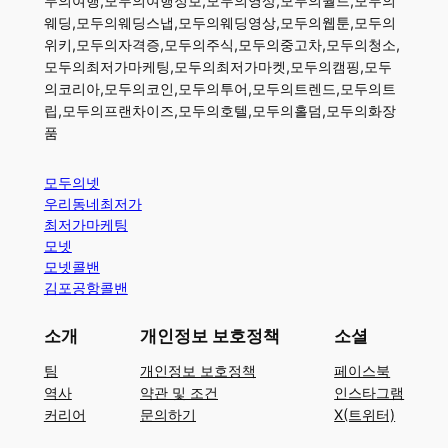
두의여행,모두의여행정보,모두의영상,모두의월드,모두의
웨딩,모두의웨딩스냅,모두의웨딩영상,모두의웹툰,모두의
위키,모두의자격증,모두의주식,모두의중고차,모두의청소,
모두의최저가마케팅,모두의최저가마켓,모두의캠핑,모두
의코리아,모두의코인,모두의투어,모두의트렌드,모두의트
립,모두의프랜차이즈,모두의호텔,모두의홀덤,모두의화장
품
모두의넷
우리동네최저가
최저가마케팅
모넷
모넷콜밴
김포공항콜밴
소개
개인정보 보호정책
소셜
팀
개인정보 보호정책
페이스북
역사
약관 및 조건
인스타그램
커리어
문의하기
X(트위터)