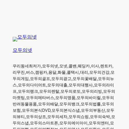
모두의넷
우리동네최저가,모두의넷,모넷,콜밴,웨딩카,이사,렌트카,
리무진,버스,캠핑카,용달,화물,콜택시,대리,모두의건강,모
두의게임,모두의골프,모두의광고,모두의꽃배달,모두의뉴
스,모두의다이어트,모두의대출,모두의대행사,모두의라이
프,모두의랭크,모두의렌탈,모두의로또,모두의리빙,모두의
마켓팅,모두의메타버스,모두의명품,모두의바이럴,모두의
반려동물용품,모두의배달,모두의뱅크,모두의법률,모두의
보험,모두의본식DVD,모두의본식스냅,모두의부동산,모두
의뷰티,모두의상조,모두의세차,모두의쇼핑,모두의숙박,모
두의스냅,모두의스마트폰,모두의에이아이,모두의엔터,모