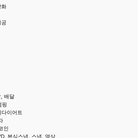
강화
제공
, 배달
캠핑
두의다이어트
차
 코인
D, 본식스냅, 스냅, 영상