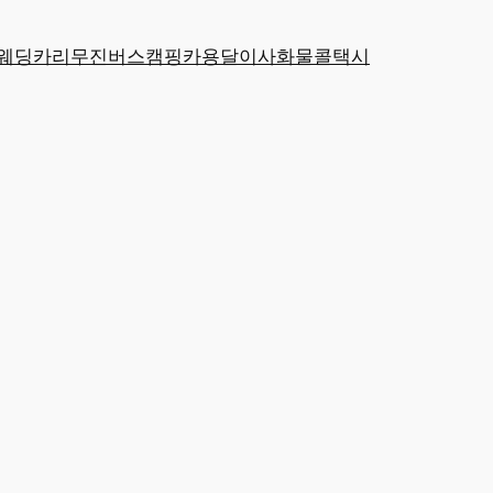
웨딩카
리무진
버스
캠핑카
용달
이사
화물
콜택시