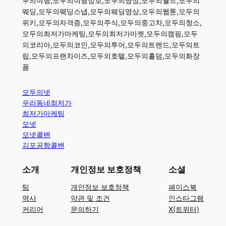
두의여행,모두의여행정보,모두의영상,모두의월드,모두의
웨딩,모두의웨딩스냅,모두의웨딩영상,모두의웹툰,모두의
위키,모두의자격증,모두의주식,모두의중고차,모두의청소,
모두의최저가마케팅,모두의최저가마켓,모두의캠핑,모두
의코리아,모두의코인,모두의투어,모두의트렌드,모두의트
립,모두의프랜차이즈,모두의호텔,모두의홀덤,모두의화장
품
모두의넷
우리동네최저가
최저가마케팅
모넷
모넷콜밴
김포공항콜밴
소개
개인정보 보호정책
소셜
팀
개인정보 보호정책
페이스북
역사
약관 및 조건
인스타그램
커리어
문의하기
X(트위터)