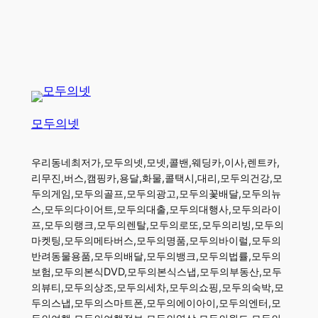
모두의넷
우리동네최저가,모두의넷,모넷,콜밴,웨딩카,이사,렌트카,
리무진,버스,캠핑카,용달,화물,콜택시,대리,모두의건강,모
두의게임,모두의골프,모두의광고,모두의꽃배달,모두의뉴
스,모두의다이어트,모두의대출,모두의대행사,모두의라이
프,모두의랭크,모두의렌탈,모두의로또,모두의리빙,모두의
마켓팅,모두의메타버스,모두의명품,모두의바이럴,모두의
반려동물용품,모두의배달,모두의뱅크,모두의법률,모두의
보험,모두의본식DVD,모두의본식스냅,모두의부동산,모두
의뷰티,모두의상조,모두의세차,모두의쇼핑,모두의숙박,모
두의스냅,모두의스마트폰,모두의에이아이,모두의엔터,모