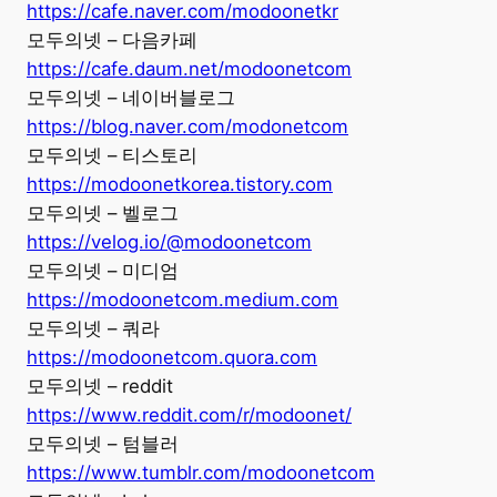
https://cafe.naver.com/modoonetkr
모두의넷 – 다음카페
https://cafe.daum.net/modoonetcom
모두의넷 – 네이버블로그
https://blog.naver.com/modonetcom
모두의넷 – 티스토리
https://modoonetkorea.tistory.com
모두의넷 – 벨로그
https://velog.io/@modoonetcom
모두의넷 – 미디엄
https://modoonetcom.medium.com
모두의넷 – 쿼라
https://modoonetcom.quora.com
모두의넷 – reddit
https://www.reddit.com/r/modoonet/
모두의넷 – 텀블러
https://www.tumblr.com/modoonetcom