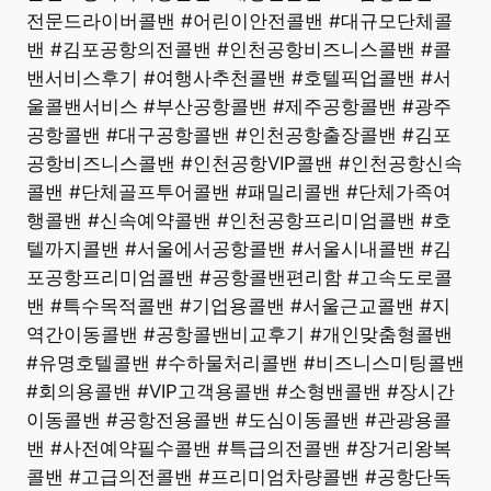
전문드라이버콜밴 #어린이안전콜밴 #대규모단체콜
밴 #김포공항의전콜밴 #인천공항비즈니스콜밴 #콜
밴서비스후기 #여행사추천콜밴 #호텔픽업콜밴 #서
울콜밴서비스 #부산공항콜밴 #제주공항콜밴 #광주
공항콜밴 #대구공항콜밴 #인천공항출장콜밴 #김포
공항비즈니스콜밴 #인천공항VIP콜밴 #인천공항신속
콜밴 #단체골프투어콜밴 #패밀리콜밴 #단체가족여
행콜밴 #신속예약콜밴 #인천공항프리미엄콜밴 #호
텔까지콜밴 #서울에서공항콜밴 #서울시내콜밴 #김
포공항프리미엄콜밴 #공항콜밴편리함 #고속도로콜
밴 #특수목적콜밴 #기업용콜밴 #서울근교콜밴 #지
역간이동콜밴 #공항콜밴비교후기 #개인맞춤형콜밴
#유명호텔콜밴 #수하물처리콜밴 #비즈니스미팅콜밴
#회의용콜밴 #VIP고객용콜밴 #소형밴콜밴 #장시간
이동콜밴 #공항전용콜밴 #도심이동콜밴 #관광용콜
밴 #사전예약필수콜밴 #특급의전콜밴 #장거리왕복
콜밴 #고급의전콜밴 #프리미엄차량콜밴 #공항단독