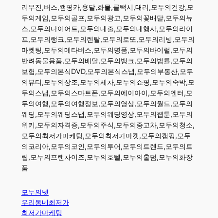
리무진,버스,캠핑카,용달,화물,콜택시,대리,모두의건강,모
두의게임,모두의골프,모두의광고,모두의꽃배달,모두의뉴
스,모두의다이어트,모두의대출,모두의대행사,모두의라이
프,모두의랭크,모두의렌탈,모두의로또,모두의리빙,모두의
마켓팅,모두의메타버스,모두의명품,모두의바이럴,모두의
반려동물용품,모두의배달,모두의뱅크,모두의법률,모두의
보험,모두의본식DVD,모두의본식스냅,모두의부동산,모두
의뷰티,모두의상조,모두의세차,모두의쇼핑,모두의숙박,모
두의스냅,모두의스마트폰,모두의에이아이,모두의엔터,모
두의여행,모두의여행정보,모두의영상,모두의월드,모두의
웨딩,모두의웨딩스냅,모두의웨딩영상,모두의웹툰,모두의
위키,모두의자격증,모두의주식,모두의중고차,모두의청소,
모두의최저가마케팅,모두의최저가마켓,모두의캠핑,모두
의코리아,모두의코인,모두의투어,모두의트렌드,모두의트
립,모두의프랜차이즈,모두의호텔,모두의홀덤,모두의화장
품
모두의넷
우리동네최저가
최저가마케팅