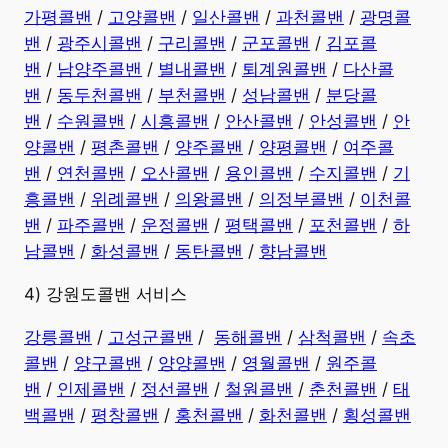
가평콜밴
/
고양콜밴
/
일산콜밴
/
과천콜밴
/
광명콜
밴
/
광주시콜밴
/
구리콜밴
/
군포콜밴
/
김포콜
밴
/
남양주콜밴
/
별내콜밴
/
퇴계원콜밴
/
다산콜
밴
/
동두천콜밴
/
부천콜밴
/
성남콜밴
/
분당콜
밴
/
수원콜밴
/
시흥콜밴
/
안산콜밴
/
안성콜밴
/
안
양콜밴
/
평촌콜밴
/
양주콜밴
/
양평콜밴
/
여주콜
밴
/
연천콜밴
/
오산콜밴
/
용인콜밴
/
수지콜밴
/
기
흥콜밴
/
위례콜밴
/
의왕콜밴
/
의정부콜밴
/
이천콜
밴
/
파주콜밴
/
운정콜밴
/
평택콜밴
/
포천콜밴
/
하
남콜밴
/
화성콜밴
/
동탄콜밴
/
향남콜밴
4) 강원도콜밴 서비스
강릉콜밴
/
고성군콜밴
/
동해콜밴
/
삼척콜밴
/
속초
콜밴
/
양구콜밴
/
양양콜밴
/
영월콜밴
/
원주콜
밴
/
인제콜밴
/
정선콜밴
/
철원콜밴
/
춘천콜밴
/
태
백콜밴
/
평창콜밴
/
홍천콜밴
/
화천콜밴
/
횡성콜밴