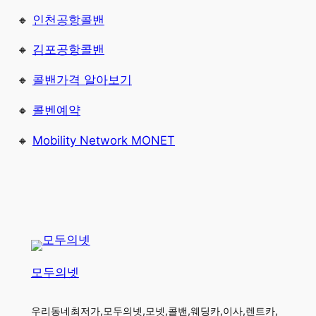
🔸
인천공항콜밴
🔸
김포공항콜밴
🔸
콜밴가격 알아보기
🔸
콜벤예약
🔸
Mobility Network MONET
모두의넷
우리동네최저가,모두의넷,모넷,콜밴,웨딩카,이사,렌트카,