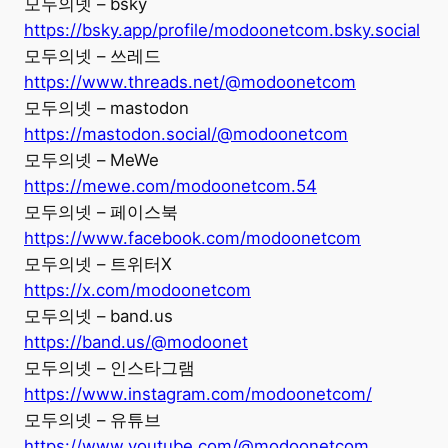
모두의넷 – bsky
https://bsky.app/profile/modoonetcom.bsky.social
모두의넷 – 쓰레드
https://www.threads.net/@modoonetcom
모두의넷 – mastodon
https://mastodon.social/@modoonetcom
모두의넷 – MeWe
https://mewe.com/modoonetcom.54
모두의넷 – 페이스북
https://www.facebook.com/modoonetcom
모두의넷 – 트위터X
https://x.com/modoonetcom
모두의넷 – band.us
https://band.us/@modoonet
모두의넷 – 인스타그램
https://www.instagram.com/modoonetcom/
모두의넷 – 유튜브
https://www.youtube.com/@modoonetcom