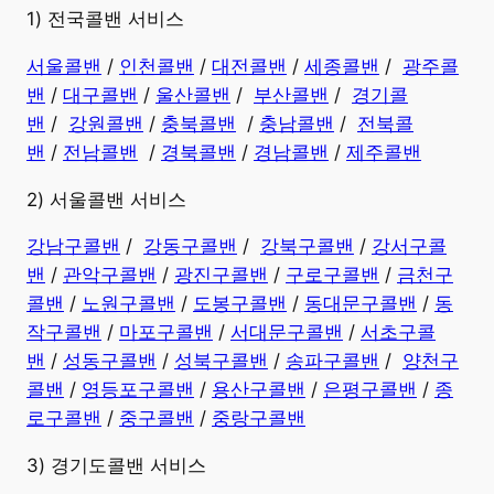
​1) 전국콜밴 서비스
서울콜밴
/
인천콜밴
/
대전콜밴
/
세종콜밴
/
광주콜
밴
/
대구콜밴
/
울산콜밴
/
부산콜밴
/
경기콜
밴
/
강원콜밴
/
충북콜밴
/
충남콜밴
/
전북콜
밴
/
전남콜밴
/
경북콜밴
/
경남콜밴
​ /
제주콜밴
2) 서울콜밴 서비스
강남구콜밴
/
강동구콜밴
/
강북구콜밴
/
강서구콜
밴
/
관악구콜밴
/
광진구콜밴
/
구로구콜밴
/
금천구
콜밴
/
노원구콜밴
/
도봉구콜밴
/
동대문구콜밴
/
동
작구콜밴
/
마포구콜밴
/
서대문구콜밴
/
서초구콜
밴
/
성동구콜밴
/
성북구콜밴
/
송파구콜밴
/
양천구
콜밴
/
영등포구콜밴
/
용산구콜밴
/
은평구콜밴
/
종
로구콜밴
/
중구콜밴
/
중랑구콜밴
3) 경기도콜밴 서비스