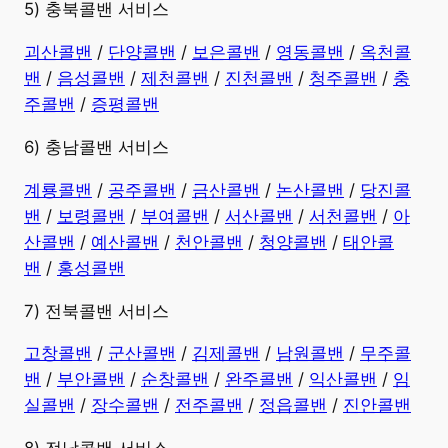
5) 충북콜밴 서비스
괴산콜밴
/
단양콜밴
/
보은콜밴
/
영동콜밴
/
옥천콜
밴
/
음성콜밴
/
제천콜밴
/
진천콜밴
/
청주콜밴
/
충
주콜밴
/
증평콜밴
6) 충남콜밴 서비스
계룡콜밴
/
공주콜밴
/
금산콜밴
/
논산콜밴
/
당진콜
밴
/
보령콜밴
/
부여콜밴
/
서산콜밴
/
서천콜밴
/
아
산콜밴
/
예산콜밴
/
천안콜밴
/
청양콜밴
/
태안콜
밴
/
홍성콜밴
7) 전북콜밴 서비스
고창콜밴
/
군산콜밴
/
김제콜밴
/
남원콜밴
/
무주콜
밴
/
부안콜밴
/
순창콜밴
/
완주콜밴
/
익산콜밴
/
임
실콜밴
/
장수콜밴
/
전주콜밴
/
정읍콜밴
/
진안콜밴