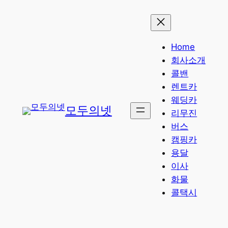
콘
텐
츠
Home
로
회사소개
바
콜밴
로
렌트카
가
웨딩카
기
모두의넷
리무진
버스
캠핑카
용달
이사
화물
콜택시