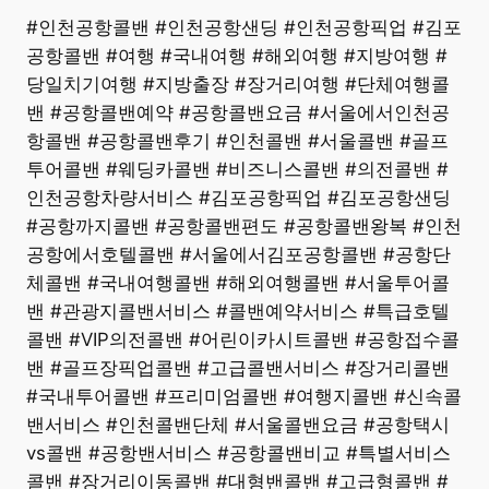
#인천공항콜밴 #인천공항샌딩 #인천공항픽업 #김포
공항콜밴 #여행 #국내여행 #해외여행 #지방여행 #
당일치기여행 #지방출장 #장거리여행 #단체여행콜
밴 #공항콜밴예약 #공항콜밴요금 #서울에서인천공
항콜밴 #공항콜밴후기 #인천콜밴 #서울콜밴 #골프
투어콜밴 #웨딩카콜밴 #비즈니스콜밴 #의전콜밴 #
인천공항차량서비스 #김포공항픽업 #김포공항샌딩
#공항까지콜밴 #공항콜밴편도 #공항콜밴왕복 #인천
공항에서호텔콜밴 #서울에서김포공항콜밴 #공항단
체콜밴 #국내여행콜밴 #해외여행콜밴 #서울투어콜
밴 #관광지콜밴서비스 #콜밴예약서비스 #특급호텔
콜밴 #VIP의전콜밴 #어린이카시트콜밴 #공항접수콜
밴 #골프장픽업콜밴 #고급콜밴서비스 #장거리콜밴
#국내투어콜밴 #프리미엄콜밴 #여행지콜밴 #신속콜
밴서비스 #인천콜밴단체 #서울콜밴요금 #공항택시
vs콜밴 #공항밴서비스 #공항콜밴비교 #특별서비스
콜밴 #장거리이동콜밴 #대형밴콜밴 #고급형콜밴 #