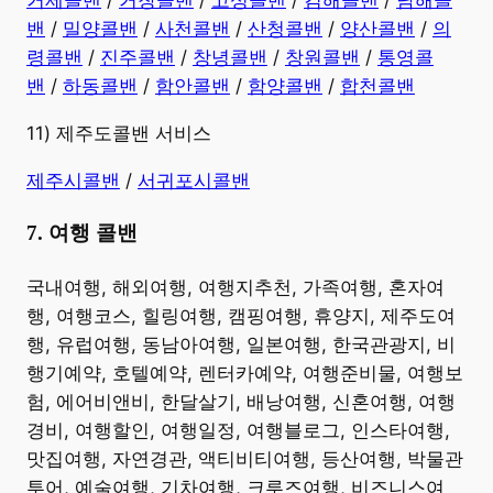
​거제콜밴
/
거창콜밴
/
고성콜밴
/
김해콜밴
/
남해콜
밴
/
밀양콜밴
/
사천콜밴
/
산청콜밴
/
양산콜밴
/
의
령콜밴
/
진주콜밴
/
창녕콜밴
/
창원콜밴
/
통영콜
밴
/
하동콜밴
/
함안콜밴
/
함양콜밴
/
합천콜밴
11) 제주도콜밴 서비스
제주시콜밴
/
서귀포시콜밴
7. 여행 콜밴
​국내여행, 해외여행, 여행지추천, 가족여행, 혼자여
행, 여행코스, 힐링여행, 캠핑여행, 휴양지, 제주도여
행, 유럽여행, 동남아여행, 일본여행, 한국관광지, 비
행기예약, 호텔예약, 렌터카예약, 여행준비물, 여행보
험, 에어비앤비, 한달살기, 배낭여행, 신혼여행, 여행
경비, 여행할인, 여행일정, 여행블로그, 인스타여행,
맛집여행, 자연경관, 액티비티여행, 등산여행, 박물관
투어, 예술여행, 기차여행, 크루즈여행, 비즈니스여