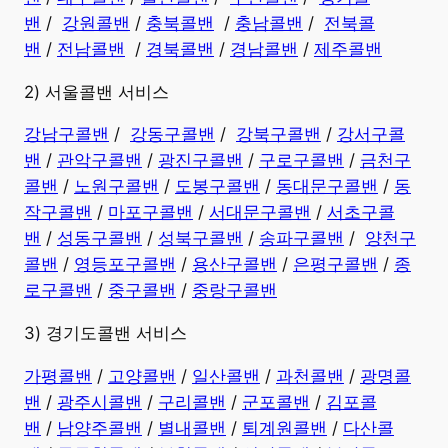
밴
/
강원콜밴
/
충북콜밴
/
충남콜밴
/
전북콜
밴
/
전남콜밴
/
경북콜밴
/
경남콜밴
​ /
제주콜밴
2) 서울콜밴 서비스
강남구콜밴
/
강동구콜밴
/
강북구콜밴
/
강서구콜
밴
/
관악구콜밴
/
광진구콜밴
/
구로구콜밴
/
금천구
콜밴
/
노원구콜밴
/
도봉구콜밴
/
동대문구콜밴
/
동
작구콜밴
/
마포구콜밴
/
서대문구콜밴
/
서초구콜
밴
/
성동구콜밴
/
성북구콜밴
/
송파구콜밴
/
양천구
콜밴
/
영등포구콜밴
/
용산구콜밴
/
은평구콜밴
/
종
로구콜밴
/
중구콜밴
/
중랑구콜밴
3) 경기도콜밴 서비스
가평콜밴
/
고양콜밴
/
일산콜밴
/
과천콜밴
/
광명콜
밴
/
광주시콜밴
/
구리콜밴
/
군포콜밴
/
김포콜
밴
/
남양주콜밴
/
별내콜밴
/
퇴계원콜밴
/
다산콜