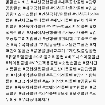
울콜밴서비스 #부산공항콜밴 #제주공항콜밴 #광주
공항콜밴 #대구공항콜밴 #인천공항출장콜밴 #김포
공항비즈니스콜밴 #인천공항VIP콜밴 #인천공항신속
콜밴 #단체골프투어콜밴 #패밀리콜밴 #단체가족여
행콜밴 #신속예약콜밴 #인천공항프리미엄콜밴 #호
텔까지콜밴 #서울에서공항콜밴 #서울시내콜밴 #김
포공항프리미엄콜밴 #공항콜밴편리함 #고속도로콜
밴 #특수목적콜밴 #기업용콜밴 #서울근교콜밴 #지
역간이동콜밴 #공항콜밴비교후기 #개인맞춤형콜밴
#유명호텔콜밴 #수하물처리콜밴 #비즈니스미팅콜밴
#회의용콜밴 #VIP고객용콜밴 #소형밴콜밴 #장시간
이동콜밴 #공항전용콜밴 #도심이동콜밴 #관광용콜
밴 #사전예약필수콜밴 #특급의전콜밴 #장거리왕복
콜밴 #고급의전콜밴 #프리미엄차량콜밴 #공항단독
콜밴 #특수차량콜밴 #호텔의전콜밴 #여행콜밴 #골
프콜밴 #웨딩콜밴 #의전콜밴 #모넷 #모넷콜밴 #모
두의넷 #우리동네최저가