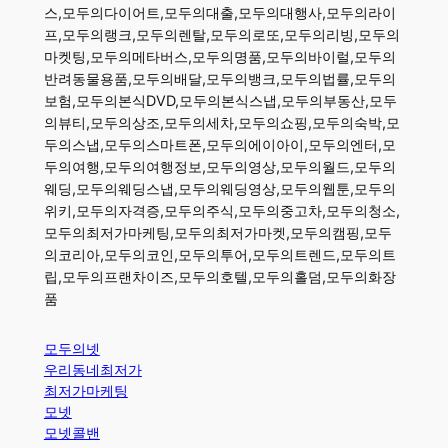
스,모두의다이어트,모두의대출,모두의대행사,모두의라이
프,모두의랭크,모두의렌탈,모두의로또,모두의리빙,모두의
마켓팅,모두의메타버스,모두의명품,모두의바이럴,모두의
반려동물용품,모두의배달,모두의뱅크,모두의법률,모두의
보험,모두의본식DVD,모두의본식스냅,모두의부동산,모두
의뷰티,모두의상조,모두의세차,모두의쇼핑,모두의숙박,모
두의스냅,모두의스마트폰,모두의에이아이,모두의엔터,모
두의여행,모두의여행정보,모두의영상,모두의월드,모두의
웨딩,모두의웨딩스냅,모두의웨딩영상,모두의웹툰,모두의
위키,모두의자격증,모두의주식,모두의중고차,모두의청소,
모두의최저가마케팅,모두의최저가마켓,모두의캠핑,모두
의코리아,모두의코인,모두의투어,모두의트렌드,모두의트
립,모두의프랜차이즈,모두의호텔,모두의홀덤,모두의화장
품
모두의넷
우리동네최저가
최저가마케팅
모넷
모넷콜밴