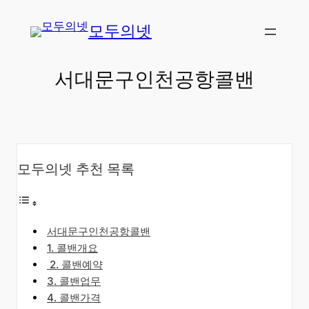
콘
모두의넷
텐
츠
로
서대문구인천공항콜밴
바
로
가
기
모두의넷 추천 목록
서대문구인천공항콜밴
​1. 콜밴개요
​2. 콜밴예약
3. 콜밴업무
4. 콜밴가격