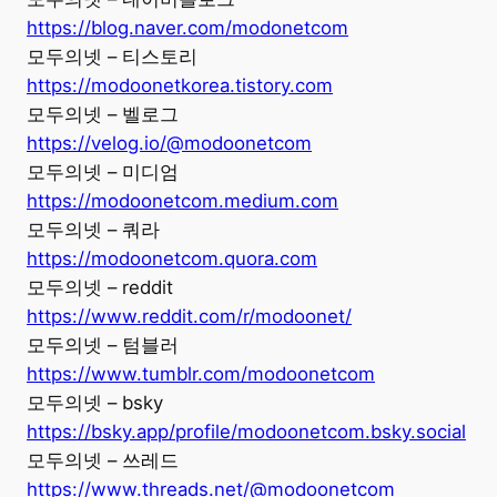
https://blog.naver.com/modonetcom
모두의넷 – 티스토리
https://modoonetkorea.tistory.com
모두의넷 – 벨로그
https://velog.io/@modoonetcom
모두의넷 – 미디엄
https://modoonetcom.medium.com
모두의넷 – 쿼라
https://modoonetcom.quora.com
모두의넷 – reddit
https://www.reddit.com/r/modoonet/
모두의넷 – 텀블러
https://www.tumblr.com/modoonetcom
모두의넷 – bsky
https://bsky.app/profile/modoonetcom.bsky.social
모두의넷 – 쓰레드
https://www.threads.net/@modoonetcom