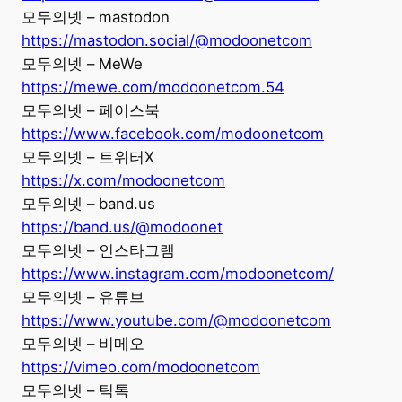
모두의넷 – mastodon
https://mastodon.social/@modoonetcom
모두의넷 – MeWe
https://mewe.com/modoonetcom.54
모두의넷 – 페이스북
https://www.facebook.com/modoonetcom
모두의넷 – 트위터X
https://x.com/modoonetcom
모두의넷 – band.us
https://band.us/@modoonet
모두의넷 – 인스타그램
https://www.instagram.com/modoonetcom/
모두의넷 – 유튜브
https://www.youtube.com/@modoonetcom
모두의넷 – 비메오
https://vimeo.com/modoonetcom
모두의넷 – 틱톡