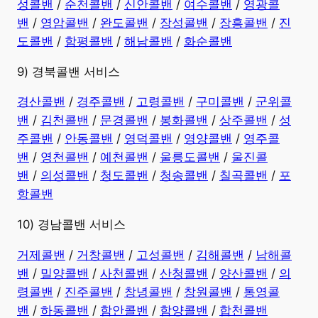
성콜밴
/
순천콜밴
/
신안콜밴
/
여수콜밴
/
영광콜
밴
/
영암콜밴
/
완도콜밴
/
장성콜밴
/
장흥콜밴
/
진
도콜밴
/
함평콜밴
/
해남콜밴
/
화순콜밴
9) 경북콜밴 서비스
경산콜밴
/
경주콜밴
/
고령콜밴
/
구미콜밴
/
군위콜
밴
/
김천콜밴
/
문경콜밴
/
봉화콜밴
/
상주콜밴
/
성
주콜밴
/
안동콜밴
/
영덕콜밴
/
영양콜밴
/
영주콜
밴
/
영천콜밴
/
예천콜밴
/
울릉도콜밴
/
울진콜
밴
/
의성콜밴
/
청도콜밴
/
청송콜밴
/
칠곡콜밴
/
포
항콜밴
10) 경남콜밴 서비스
​거제콜밴
/
거창콜밴
/
고성콜밴
/
김해콜밴
/
남해콜
밴
/
밀양콜밴
/
사천콜밴
/
산청콜밴
/
양산콜밴
/
의
령콜밴
/
진주콜밴
/
창녕콜밴
/
창원콜밴
/
통영콜
밴
/
하동콜밴
/
함안콜밴
/
함양콜밴
/
합천콜밴