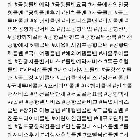
밴 #공항콜밴예약 #공항콜밴요금 #서울에서인천공
항콜밴 #공항콜밴후기 #인천콜밴 #서울콜밴 #골프
투어콜밴 #웨딩카콜밴 #비즈니스콜밴 #의전콜밴 #
인천공항차량서비스 #김포공항픽업 #김포공항샌딩
#공항까지콜밴 #공항콜밴편도 #공항콜밴왕복 #인천
공항에서호텔콜밴 #서울에서김포공항콜밴 #공항단
체콜밴 #국내여행콜밴 #해외여행콜밴 #서울투어콜
밴 #관광지콜밴서비스 #콜밴예약서비스 #특급호텔
콜밴 #VIP의전콜밴 #어린이카시트콜밴 #공항접수콜
밴 #골프장픽업콜밴 #고급콜밴서비스 #장거리콜밴
#국내투어콜밴 #프리미엄콜밴 #여행지콜밴 #신속콜
밴서비스 #인천콜밴단체 #서울콜밴요금 #공항택시
vs콜밴 #공항밴서비스 #공항콜밴비교 #특별서비스
콜밴 #장거리이동콜밴 #대형밴콜밴 #고급형콜밴 #
전문드라이버콜밴 #어린이안전콜밴 #대규모단체콜
밴 #김포공항의전콜밴 #인천공항비즈니스콜밴 #콜
밴서비스후기 #여행사추천콜밴 #호텔픽업콜밴 #서