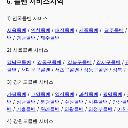
6. 콜밴 서비스지역
​1) 전국콜밴 서비스
서울콜밴
/
인천콜밴
/
대전콜밴
/
세종콜밴
/
광주콜밴
밴
/
경남콜밴
​ /
제주콜밴
2) 서울콜밴 서비스
강남구콜밴
/
강동구콜밴
/
강북구콜밴
/
강서구콜밴
/
콜밴
/
서대문구콜밴
/
서초구콜밴
/
성동구콜밴
/
성북구
3) 경기도콜밴 서비스
가평콜밴
/
고양콜밴
/
일산콜밴
/
과천콜밴
/
광명콜밴
/
밴
/
성남콜밴
/
분당콜밴
/
수원콜밴
/
시흥콜밴
/
안산콜
밴
/
기흥콜밴
/
위례콜밴
/
의왕콜밴
/
의정부콜밴
/
이천
4) 강원도콜밴 서비스