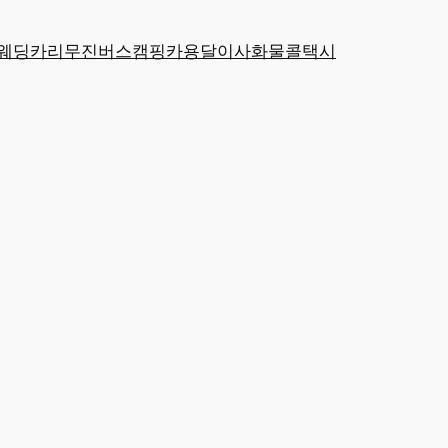
웨딩카
리무진
버스
캠핑카
용달
이사
화물
콜택시
격