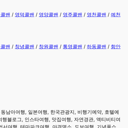
동콜밴
/
영덕콜밴
/
영양콜밴
/
영주콜밴
/
영천콜밴
/
예천
주콜밴
/
창녕콜밴
/
창원콜밴
/
통영콜밴
/
하동콜밴
/
함안
, 동남아여행, 일본여행, 한국관광지, 비행기예약, 호텔예
 여행블로그, 인스타여행, 맛집여행, 자연경관, 액티비티여
루언서여행, 테마파크여행, 야경명소, 도보여행, 기념품쇼