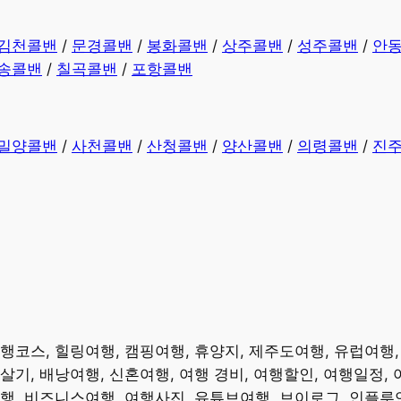
김천콜밴
/
문경콜밴
/
봉화콜밴
/
상주콜밴
/
성주콜밴
/
안
송콜밴
/
칠곡콜밴
/
포항콜밴
밀양콜밴
/
사천콜밴
/
산청콜밴
/
양산콜밴
/
의령콜밴
/
진
여행코스, 힐링여행, 캠핑여행, 휴양지, 제주도여행, 유럽여행
살기, 배낭여행, 신혼여행, 여행 경비, 여행할인, 여행일정,
여행, 비즈니스여행, 여행사진, 유튜브여행, 브이로그, 인플