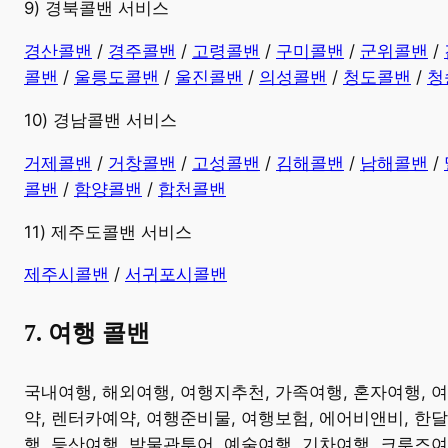
9) 경북콜밴 서비스
경산콜밴
/
경주콜밴
/
고령콜밴
/
구미콜밴
/
군위콜밴
/
콜밴
/
울릉도콜밴
/
울진콜밴
/
의성콜밴
/
청도콜밴
/
청
10) 경남콜밴 서비스
​거제콜밴
/
거창콜밴
/
고성콜밴
/
김해콜밴
/
남해콜밴
/
콜밴
/
함양콜밴
/
합천콜밴
11) 제주도콜밴 서비스
제주시콜밴
/
서귀포시콜밴
7. 여행 콜밴
​국내여행, 해외여행, 여행지추천, 가족여행, 혼자여행, 
약, 렌터카예약, 여행준비물, 여행보험, 에어비앤비, 한달
행, 등산여행, 박물관투어, 예술여행, 기차여행, 크루즈