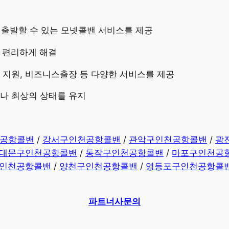
즉시 출발할 수 있는 모넷콜밴 서비스를 제공
고 편리하게 해결
량 지원, 비즈니스출장 등 다양한 서비스를 제공
제나 최상의 상태를 유지
공항콜밴
/
강서구인천공항콜밴
/
관악구인천공항콜밴
/
광
대문구인천공항콜밴
/
동작구인천공항콜밴
/
마포구인천공
인천공항콜밴
/
양천구인천공항콜밴
/
영등포구인천공항콜
파트너사문의