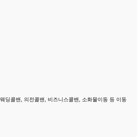
 웨딩콜밴, 의전콜밴, 비즈니스콜밴, 소화물이동 등 이동