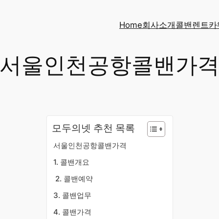
Home
회사소개
콜밴
렌트카
서울인천공항콜밴가
모두의넷 추천 목록
서울인천공항콜밴가격
​1. 콜밴개요
​2. 콜밴예약
3. 콜밴업무
4. 콜밴가격