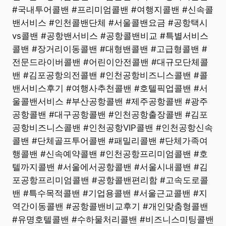
#국내투어콜밴 #프리미엄콜밴 #여행지콜밴 #신속콜
밴서비스 #인천콜밴단체 #서울콜밴요금 #공항택시
vs콜밴 #공항밴서비스 #공항콜밴비교 #특별서비스
콜밴 #장거리이동콜밴 #대형밴콜밴 #고급형콜밴 #
전문드라이버콜밴 #어린이안전콜밴 #대규모단체콜
밴 #김포공항의전콜밴 #인천공항비즈니스콜밴 #콜
밴서비스후기 #여행사추천콜밴 #호텔픽업콜밴 #서
울콜밴서비스 #부산공항콜밴 #제주공항콜밴 #광주
공항콜밴 #대구공항콜밴 #인천공항출장콜밴 #김포
공항비즈니스콜밴 #인천공항VIP콜밴 #인천공항신속
콜밴 #단체골프투어콜밴 #패밀리콜밴 #단체가족여
행콜밴 #신속예약콜밴 #인천공항프리미엄콜밴 #호
텔까지콜밴 #서울에서공항콜밴 #서울시내콜밴 #김
포공항프리미엄콜밴 #공항콜밴편리함 #고속도로콜
밴 #특수목적콜밴 #기업용콜밴 #서울근교콜밴 #지
역간이동콜밴 #공항콜밴비교후기 #개인맞춤형콜밴
#유명호텔콜밴 #수하물처리콜밴 #비즈니스미팅콜밴