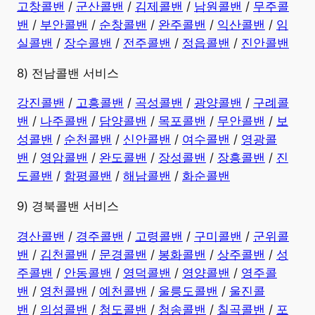
고창콜밴
/
군산콜밴
/
김제콜밴
/
남원콜밴
/
무주콜
밴
/
부안콜밴
/
순창콜밴
/
완주콜밴
/
익산콜밴
/
임
실콜밴
/
장수콜밴
/
전주콜밴
/
정읍콜밴
/
진안콜밴
8) 전남콜밴 서비스
강진콜밴
/
고흥콜밴
/
곡성콜밴
/
광양콜밴
/
구례콜
밴
/
나주콜밴
/
담양콜밴
/
목포콜밴
/
무안콜밴
/
보
성콜밴
/
순천콜밴
/
신안콜밴
/
여수콜밴
/
영광콜
밴
/
영암콜밴
/
완도콜밴
/
장성콜밴
/
장흥콜밴
/
진
도콜밴
/
함평콜밴
/
해남콜밴
/
화순콜밴
9) 경북콜밴 서비스
경산콜밴
/
경주콜밴
/
고령콜밴
/
구미콜밴
/
군위콜
밴
/
김천콜밴
/
문경콜밴
/
봉화콜밴
/
상주콜밴
/
성
주콜밴
/
안동콜밴
/
영덕콜밴
/
영양콜밴
/
영주콜
밴
/
영천콜밴
/
예천콜밴
/
울릉도콜밴
/
울진콜
밴
/
의성콜밴
/
청도콜밴
/
청송콜밴
/
칠곡콜밴
/
포