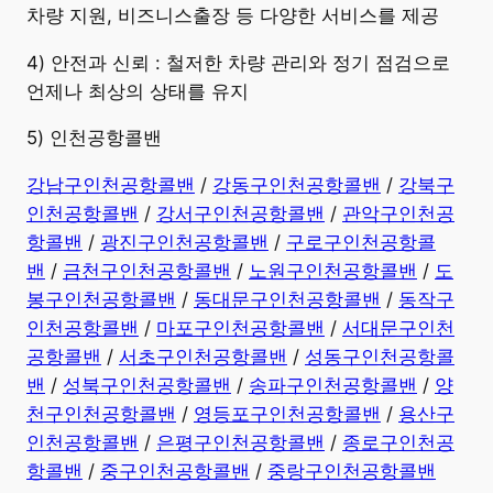
차량 지원, 비즈니스출장 등 다양한 서비스를 제공
4) 안전과 신뢰 : 철저한 차량 관리와 정기 점검으로
언제나 최상의 상태를 유지
5) 인천공항콜밴
강남구인천공항콜밴
/
강동구인천공항콜밴
/
강북구
인천공항콜밴
/
강서구인천공항콜밴
/
관악구인천공
항콜밴
/
광진구인천공항콜밴
/
구로구인천공항콜
밴
/
금천구인천공항콜밴
/
노원구인천공항콜밴
/
도
봉구인천공항콜밴
/
동대문구인천공항콜밴
/
동작구
인천공항콜밴
/
마포구인천공항콜밴
/
서대문구인천
공항콜밴
/
서초구인천공항콜밴
/
성동구인천공항콜
밴
/
성북구인천공항콜밴
/
송파구인천공항콜밴
/
양
천구인천공항콜밴
/
영등포구인천공항콜밴
/
용산구
인천공항콜밴
/
은평구인천공항콜밴
/
종로구인천공
항콜밴
/
중구인천공항콜밴
/
중랑구인천공항콜밴