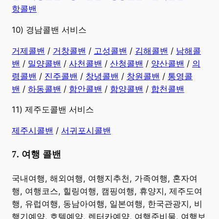
항콜밴
10) 경남콜밴 서비스
​거제콜밴
/
거창콜밴
/
고성콜밴
/
김해콜밴
/
남해콜
밴
/
밀양콜밴
/
사천콜밴
/
산청콜밴
/
양산콜밴
/
의
령콜밴
/
진주콜밴
/
창녕콜밴
/
창원콜밴
/
통영콜
밴
/
하동콜밴
/
함안콜밴
/
함양콜밴
/
합천콜밴
11) 제주도콜밴 서비스
제주시콜밴
/
서귀포시콜밴
7. 여행 콜밴
​국내여행, 해외여행, 여행지추천, 가족여행, 혼자여
행, 여행코스, 힐링여행, 캠핑여행, 휴양지, 제주도여
행, 유럽여행, 동남아여행, 일본여행, 한국관광지, 비
행기예약, 호텔예약, 렌터카예약, 여행준비물, 여행보