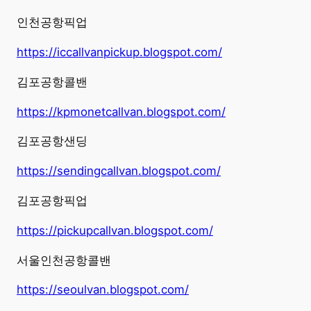
인천공항픽업
https://iccallvanpickup.blogspot.com/
김포공항콜밴
https://kpmonetcallvan.blogspot.com/
김포공항샌딩
https://sendingcallvan.blogspot.com/
김포공항픽업
https://pickupcallvan.blogspot.com/
서울인천공항콜밴
https://seoulvan.blogspot.com/