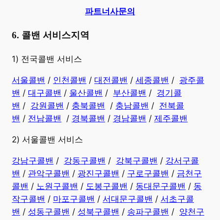
파트너사문의
6. 콜밴 서비스지역
​1) 전국콜밴 서비스
서울콜밴
/
인천콜밴
/
대전콜밴
/
세종콜밴
/
광주콜
밴
/
대구콜밴
/
울산콜밴
/
부산콜밴
/
경기콜
밴
/
강원콜밴
/
충북콜밴
/
충남콜밴
/
전북콜
밴
/
전남콜밴
/
경북콜밴
/
경남콜밴
​ /
제주콜밴
2) 서울콜밴 서비스
강남구콜밴
/
강동구콜밴
/
강북구콜밴
/
강서구콜
밴
/
관악구콜밴
/
광진구콜밴
/
구로구콜밴
/
금천구
콜밴
/
노원구콜밴
/
도봉구콜밴
/
동대문구콜밴
/
동
작구콜밴
/
마포구콜밴
/
서대문구콜밴
/
서초구콜
밴
/
성동구콜밴
/
성북구콜밴
/
송파구콜밴
/
양천구