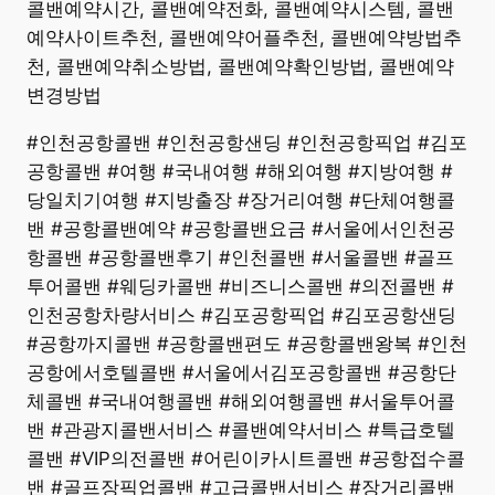
콜밴예약시간, 콜밴예약전화, 콜밴예약시스템, 콜밴
예약사이트추천, 콜밴예약어플추천, 콜밴예약방법추
천, 콜밴예약취소방법, 콜밴예약확인방법, 콜밴예약
변경방법
#인천공항콜밴 #인천공항샌딩 #인천공항픽업 #김포
공항콜밴 #여행 #국내여행 #해외여행 #지방여행 #
당일치기여행 #지방출장 #장거리여행 #단체여행콜
밴 #공항콜밴예약 #공항콜밴요금 #서울에서인천공
항콜밴 #공항콜밴후기 #인천콜밴 #서울콜밴 #골프
투어콜밴 #웨딩카콜밴 #비즈니스콜밴 #의전콜밴 #
인천공항차량서비스 #김포공항픽업 #김포공항샌딩
#공항까지콜밴 #공항콜밴편도 #공항콜밴왕복 #인천
공항에서호텔콜밴 #서울에서김포공항콜밴 #공항단
체콜밴 #국내여행콜밴 #해외여행콜밴 #서울투어콜
밴 #관광지콜밴서비스 #콜밴예약서비스 #특급호텔
콜밴 #VIP의전콜밴 #어린이카시트콜밴 #공항접수콜
밴 #골프장픽업콜밴 #고급콜밴서비스 #장거리콜밴