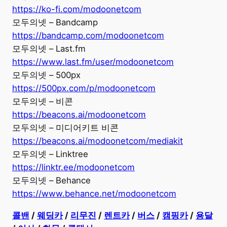
https://ko-fi.com/modoonetcom
모두의넷 – Bandcamp
https://bandcamp.com/modoonetcom
모두의넷 – Last.fm
https://www.last.fm/user/modoonetcom
모두의넷 – 500px
https://500px.com/p/modoonetcom
모두의넷 – 비콘
https://beacons.ai/modoonetcom
모두의넷 – 미디어키트 비콘
https://beacons.ai/modoonetcom/mediakit
모두의넷 – Linktree
https://linktr.ee/modoonetcom
모두의넷 – Behance
https://www.behance.net/modoonetcom
콜밴
/
웨딩카
/
리무진
/
렌트카
/
버스
/
캠핑카
/
용달