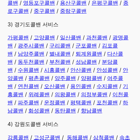
콜밴
/
영등포구콜밴
/
용산구콜밴
/
은평구콜밴
/
종
로구콜밴
/
중구콜밴
/
중랑구콜밴
3) 경기도콜밴 서비스
가평콜밴
/
고양콜밴
/
일산콜밴
/
과천콜밴
/
광명콜
밴
/
광주시콜밴
/
구리콜밴
/
군포콜밴
/
김포콜
밴
/
남양주콜밴
/
별내콜밴
/
퇴계원콜밴
/
다산콜
밴
/
동두천콜밴
/
부천콜밴
/
성남콜밴
/
분당콜
밴
/
수원콜밴
/
시흥콜밴
/
안산콜밴
/
안성콜밴
/
안
양콜밴
/
평촌콜밴
/
양주콜밴
/
양평콜밴
/
여주콜
밴
/
연천콜밴
/
오산콜밴
/
용인콜밴
/
수지콜밴
/
기
흥콜밴
/
위례콜밴
/
의왕콜밴
/
의정부콜밴
/
이천콜
밴
/
파주콜밴
/
운정콜밴
/
평택콜밴
/
포천콜밴
/
하
남콜밴
/
화성콜밴
/
동탄콜밴
/
향남콜밴
4) 강원도콜밴 서비스
강릉콜밴
/
고성군콜밴
/
동해콜밴
/
삼척콜밴
/
속초