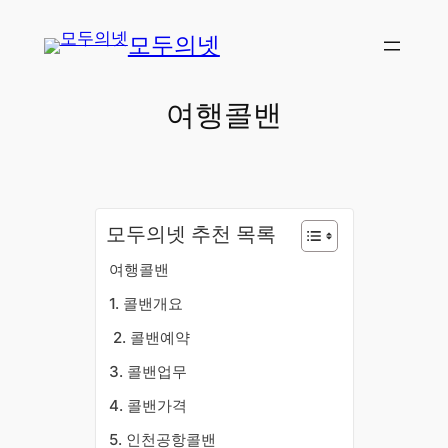
콘
모두의넷
텐
츠
로
여행콜밴
바
로
가
기
모두의넷 추천 목록
여행콜밴
​1. 콜밴개요
​2. 콜밴예약
3. 콜밴업무
4. 콜밴가격
5. 인천공항콜밴