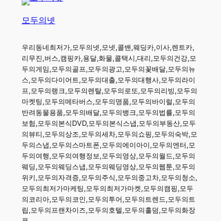
모두의넷
우리동네최저가,모두의넷,모넷,콜밴,웨딩카,이사,렌트카,
리무진,버스,캠핑카,용달,화물,콜택시,대리,모두의건강,모
두의게임,모두의골프,모두의광고,모두의꽃배달,모두의뉴
스,모두의다이어트,모두의대출,모두의대행사,모두의라이
프,모두의랭크,모두의렌탈,모두의로또,모두의리빙,모두의
마켓팅,모두의메타버스,모두의명품,모두의바이럴,모두의
반려동물용품,모두의배달,모두의뱅크,모두의법률,모두의
보험,모두의본식DVD,모두의본식스냅,모두의부동산,모두
의뷰티,모두의상조,모두의세차,모두의쇼핑,모두의숙박,모
두의스냅,모두의스마트폰,모두의에이아이,모두의엔터,모
두의여행,모두의여행정보,모두의영상,모두의월드,모두의
웨딩,모두의웨딩스냅,모두의웨딩영상,모두의웹툰,모두의
위키,모두의자격증,모두의주식,모두의중고차,모두의청소,
모두의최저가마케팅,모두의최저가마켓,모두의캠핑,모두
의코리아,모두의코인,모두의투어,모두의트렌드,모두의트
립,모두의프랜차이즈,모두의호텔,모두의홀덤,모두의화장
품