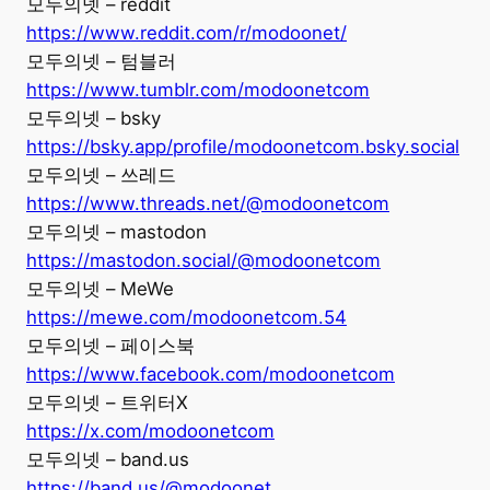
모두의넷 – reddit
https://www.reddit.com/r/modoonet/
모두의넷 – 텀블러
https://www.tumblr.com/modoonetcom
모두의넷 – bsky
https://bsky.app/profile/modoonetcom.bsky.social
모두의넷 – 쓰레드
https://www.threads.net/@modoonetcom
모두의넷 – mastodon
https://mastodon.social/@modoonetcom
모두의넷 – MeWe
https://mewe.com/modoonetcom.54
모두의넷 – 페이스북
https://www.facebook.com/modoonetcom
모두의넷 – 트위터X
https://x.com/modoonetcom
모두의넷 – band.us
https://band.us/@modoonet