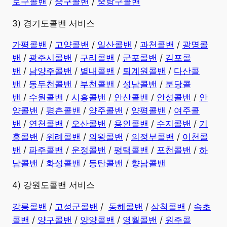
로구콜밴
/
중구콜밴
/
중랑구콜밴
3) 경기도콜밴 서비스
가평콜밴
/
고양콜밴
/
일산콜밴
/
과천콜밴
/
광명콜
밴
/
광주시콜밴
/
구리콜밴
/
군포콜밴
/
김포콜
밴
/
남양주콜밴
/
별내콜밴
/
퇴계원콜밴
/
다산콜
밴
/
동두천콜밴
/
부천콜밴
/
성남콜밴
/
분당콜
밴
/
수원콜밴
/
시흥콜밴
/
안산콜밴
/
안성콜밴
/
안
양콜밴
/
평촌콜밴
/
양주콜밴
/
양평콜밴
/
여주콜
밴
/
연천콜밴
/
오산콜밴
/
용인콜밴
/
수지콜밴
/
기
흥콜밴
/
위례콜밴
/
의왕콜밴
/
의정부콜밴
/
이천콜
밴
/
파주콜밴
/
운정콜밴
/
평택콜밴
/
포천콜밴
/
하
남콜밴
/
화성콜밴
/
동탄콜밴
/
향남콜밴
4) 강원도콜밴 서비스
강릉콜밴
/
고성군콜밴
/
동해콜밴
/
삼척콜밴
/
속초
콜밴
/
양구콜밴
/
양양콜밴
/
영월콜밴
/
원주콜