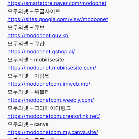
https://smartstore.naver.com/modoonet
모두의넷 – 구글사이트
https://sites.google.com/view/modoonet
모두의넷 – 큐브
https://modoonet.quv.kr/
모두의넷 – 큐샵
https://modoonet.qshop.ai/
모두의넷 – mobirisesite
https://modoonet.mobirisesite.com/
모두의넷 – 아임웹
https://modoonetcom.imweb.me/
모두의넷 – 위블리
https://modoonetcom.weebly.com/
모두의넷 – 크리에이터링크
https://modoonetcom.creatorlink.net/
모두의넷 – canva
https://modoonetcom.my.canva.site/