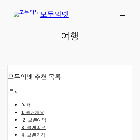
콘
모두의넷
텐
츠
로
여행
바
로
가
기
모두의넷 추천 목록
여행
​1. 콜밴개요
​2. 콜밴예약
3. 콜밴업무
4. 콜밴가격