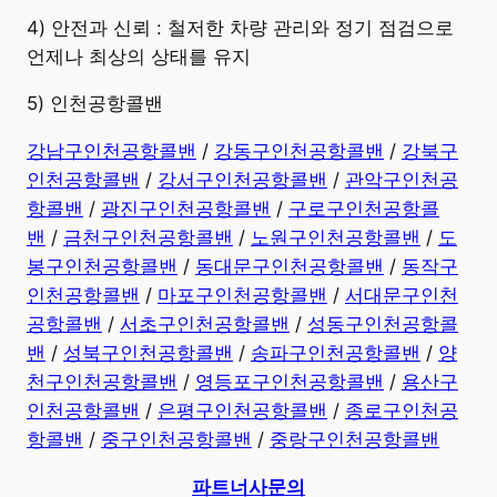
4) 안전과 신뢰 : 철저한 차량 관리와 정기 점검으로
언제나 최상의 상태를 유지
5) 인천공항콜밴
강남구인천공항콜밴
/
강동구인천공항콜밴
/
강북구
인천공항콜밴
/
강서구인천공항콜밴
/
관악구인천공
항콜밴
/
광진구인천공항콜밴
/
구로구인천공항콜
밴
/
금천구인천공항콜밴
/
노원구인천공항콜밴
/
도
봉구인천공항콜밴
/
동대문구인천공항콜밴
/
동작구
인천공항콜밴
/
마포구인천공항콜밴
/
서대문구인천
공항콜밴
/
서초구인천공항콜밴
/
성동구인천공항콜
밴
/
성북구인천공항콜밴
/
송파구인천공항콜밴
/
양
천구인천공항콜밴
/
영등포구인천공항콜밴
/
용산구
인천공항콜밴
/
은평구인천공항콜밴
/
종로구인천공
항콜밴
/
중구인천공항콜밴
/
중랑구인천공항콜밴
파트너사문의