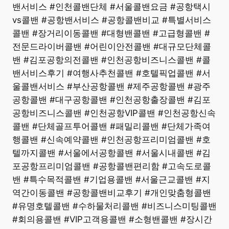
밴서비스 #인천콜밴단체 #서울콜밴요금 #공항택시
vs콜밴 #공항밴서비스 #공항콜밴비교 #특별서비스
콜밴 #장거리이동콜밴 #대형밴콜밴 #고급형콜밴 #
전문드라이버콜밴 #어린이안전콜밴 #대규모단체콜
밴 #김포공항의전콜밴 #인천공항비즈니스콜밴 #콜
밴서비스후기 #여행사추천콜밴 #호텔픽업콜밴 #서
울콜밴서비스 #부산공항콜밴 #제주공항콜밴 #광주
공항콜밴 #대구공항콜밴 #인천공항출장콜밴 #김포
공항비즈니스콜밴 #인천공항VIP콜밴 #인천공항신속
콜밴 #단체골프투어콜밴 #패밀리콜밴 #단체가족여
행콜밴 #신속예약콜밴 #인천공항프리미엄콜밴 #호
텔까지콜밴 #서울에서공항콜밴 #서울시내콜밴 #김
포공항프리미엄콜밴 #공항콜밴편리함 #고속도로콜
밴 #특수목적콜밴 #기업용콜밴 #서울근교콜밴 #지
역간이동콜밴 #공항콜밴비교후기 #개인맞춤형콜밴
#유명호텔콜밴 #수하물처리콜밴 #비즈니스미팅콜밴
#회의용콜밴 #VIP고객용콜밴 #소형밴콜밴 #장시간