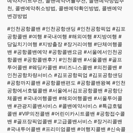
예약사이트추천, 콜밴예약어플추천, 콜밴예약방법추
천, 콜밴예약취소방법, 콜밴예약확인방법, 콜밴예약
변경방법
#인천공항콜밴 #인천공항샌딩 #인천공항픽업 #김포
공항콜밴 #여행 #국내여행 #해외여행 #지방여행 #
당일치기여행 #지방출장 #장거리여행 #단체여행콜
밴 #공항콜밴예약 #공항콜밴요금 #서울에서인천공
항콜밴 #공항콜밴후기 #인천콜밴 #서울콜밴 #골프
투어콜밴 #웨딩카콜밴 #비즈니스콜밴 #의전콜밴 #
인천공항차량서비스 #김포공항픽업 #김포공항샌딩
#공항까지콜밴 #공항콜밴편도 #공항콜밴왕복 #인천
공항에서호텔콜밴 #서울에서김포공항콜밴 #공항단
체콜밴 #국내여행콜밴 #해외여행콜밴 #서울투어콜
밴 #관광지콜밴서비스 #콜밴예약서비스 #특급호텔
콜밴 #VIP의전콜밴 #어린이카시트콜밴 #공항접수콜
밴 #골프장픽업콜밴 #고급콜밴서비스 #장거리콜밴
#국내투어콜밴 #프리미엄콜밴 #여행지콜밴 #신속콜