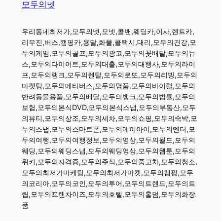
모두의넷
우리동네최저가,모두의넷,모넷,콜밴,웨딩카,이사,렌트카,
리무진,버스,캠핑카,용달,화물,콜택시,대리,모두의건강,모
두의게임,모두의골프,모두의광고,모두의꽃배달,모두의뉴
스,모두의다이어트,모두의대출,모두의대행사,모두의라이
프,모두의랭크,모두의렌탈,모두의로또,모두의리빙,모두의
마켓팅,모두의메타버스,모두의명품,모두의바이럴,모두의
반려동물용품,모두의배달,모두의뱅크,모두의법률,모두의
보험,모두의본식DVD,모두의본식스냅,모두의부동산,모두
의뷰티,모두의상조,모두의세차,모두의쇼핑,모두의숙박,모
두의스냅,모두의스마트폰,모두의에이아이,모두의엔터,모
두의여행,모두의여행정보,모두의영상,모두의월드,모두의
웨딩,모두의웨딩스냅,모두의웨딩영상,모두의웹툰,모두의
위키,모두의자격증,모두의주식,모두의중고차,모두의청소,
모두의최저가마케팅,모두의최저가마켓,모두의캠핑,모두
의코리아,모두의코인,모두의투어,모두의트렌드,모두의트
립,모두의프랜차이즈,모두의호텔,모두의홀덤,모두의화장
품