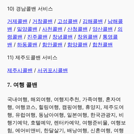
10) 경남콜밴 서비스
​거제콜밴
/
거창콜밴
/
고성콜밴
/
김해콜밴
/
남해콜
밴
/
밀양콜밴
/
사천콜밴
/
산청콜밴
/
양산콜밴
/
의
령콜밴
/
진주콜밴
/
창녕콜밴
/
창원콜밴
/
통영콜
밴
/
하동콜밴
/
함안콜밴
/
함양콜밴
/
합천콜밴
11) 제주도콜밴 서비스
제주시콜밴
/
서귀포시콜밴
7. 여행 콜밴
​국내여행, 해외여행, 여행지추천, 가족여행, 혼자여
행, 여행코스, 힐링여행, 캠핑여행, 휴양지, 제주도여
행, 유럽여행, 동남아여행, 일본여행, 한국관광지, 비
행기예약, 호텔예약, 렌터카예약, 여행준비물, 여행보
험, 에어비앤비, 한달살기, 배낭여행, 신혼여행, 여행