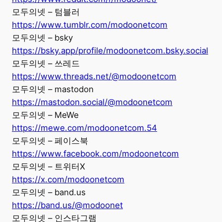
모두의넷 – 텀블러
https://www.tumblr.com/modoonetcom
모두의넷 – bsky
https://bsky.app/profile/modoonetcom.bsky.social
모두의넷 – 쓰레드
https://www.threads.net/@modoonetcom
모두의넷 – mastodon
https://mastodon.social/@modoonetcom
모두의넷 – MeWe
https://mewe.com/modoonetcom.54
모두의넷 – 페이스북
https://www.facebook.com/modoonetcom
모두의넷 – 트위터X
https://x.com/modoonetcom
모두의넷 – band.us
https://band.us/@modoonet
모두의넷 – 인스타그램