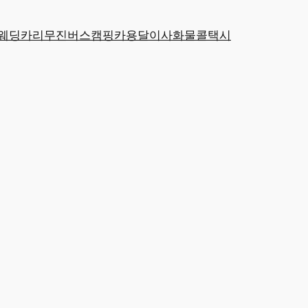
웨딩카
리무진
버스
캠핑카
용달
이사
화물
콜택시