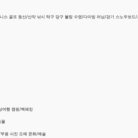
테니스 골프 등산/산악 낚시 탁구 당구 볼링 수영/다이빙 러닝/걷기 스노우보드
낭여행 캠핑/백패킹
동물
/무용 사진 도예 문화/예술