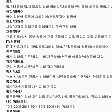
음악
팝/R&B음악 락/메탈음악 힙합 클래식/재즈음악 인디음악 트로트 국악/
어학/외국어
영어 일본어 중국어 스페인어/포르투갈어 외국어
취업/자격증
시험/자격증 직업교육 직업별모임 구인구직 창업
교육/공부
교육 진로/입시 공부 영유아 교육 초등학교 교육 중학교 교육 고등학교 
IT/컴퓨터
IT IT 사용자모임 개발/프로그래밍 엑셀/PPT/포토샵 컴퓨터/소프트웨어
인문/과학
역사 심리학 인문/철학 수학 지구과학/천문학 생물학/생명공학 과학
경제/재테크
주식 부동산 세금/세무 보험 경제/재테크
정치/사회
뉴스 시사/토론 관공서 비영리단체 시민행동모임 인권/복지 환경운동 정
종교/봉사
봉사/자선 가톨릭 개신교 불교 종교
일상/이야기
좋은글/명언 일상 고민상담 운세/사주/타로 공포/미스테리 퀴즈/심리테스
나이/또래모임
10대 20대 30대 40대 50대 60대 나이/또래모임
친목/모임