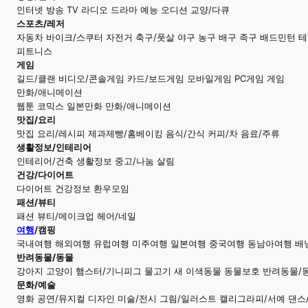
인터넷 방송 TV 라디오 드라마 예능 오디션 교양/다큐
스포츠/레저
자동차 바이크/스쿠터 자전거 축구/풋살 야구 농구 배구 족구 배드민턴 
피트니스
게임
길드/클랜 비디오/콘솔게임 카드/보드게임 모바일게임 PC게임 게임
만화/애니메이션
웹툰 코믹스 일본만화 만화/애니메이션
맛집/요리
맛집 요리/레시피 제과제빵/홈베이킹 음식/간식 커피/차 음료/주류
생활정보/인테리어
인테리어/건축 생활정보 중고/나눔 살림
건강/다이어트
다이어트 건강정보 환우모임
패션/뷰티
패션 뷰티/메이크업 헤어/네일
여행
/캠핑
국내여행 해외여행 유럽여행 미주여행 일본여행 중국여행 동남아여행 배
반려동물/동물
강아지 고양이 햄스터/기니피그 물고기 새 이색동물 동물보호 반려동물/
문화/예술
영화 공연/뮤지컬 디자인 미술/전시 그림/일러스트 캘리그라피/서예 댄스