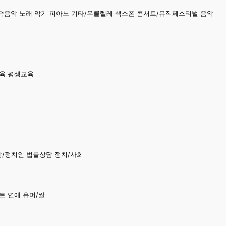
민속음악 노래 악기 피아노 기타/우클렐레 색소폰 콘서트/뮤직페스티벌 음악
교육 평생교육
당/정치인 법률상담 정치/사회
트 연애 유머/짤