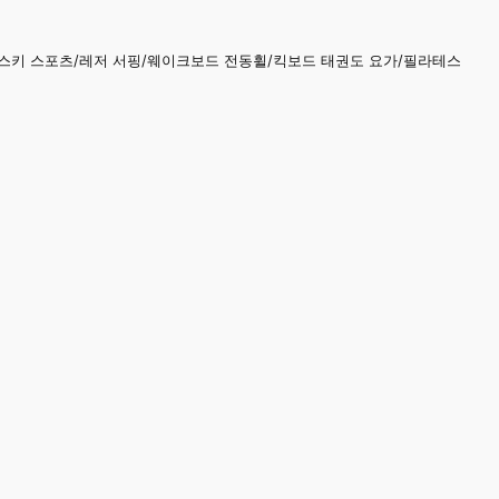
/스키 스포츠/레저 서핑/웨이크보드 전동휠/킥보드 태권도 요가/필라테스