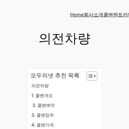
Home
회사소개
콜밴
렌트카
의전차량
모두의넷 추천 목록
의전차량
​1. 콜밴개요
​2. 콜밴예약
3. 콜밴업무
4. 콜밴가격