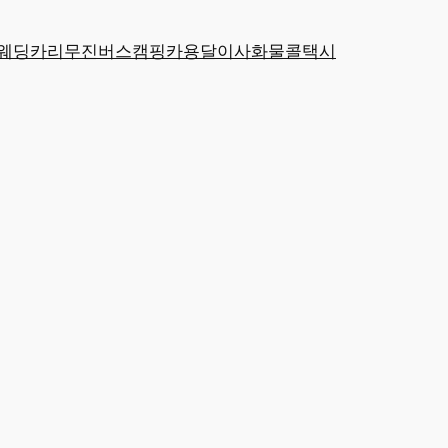
웨딩카
리무진
버스
캠핑카
용달
이사
화물
콜택시