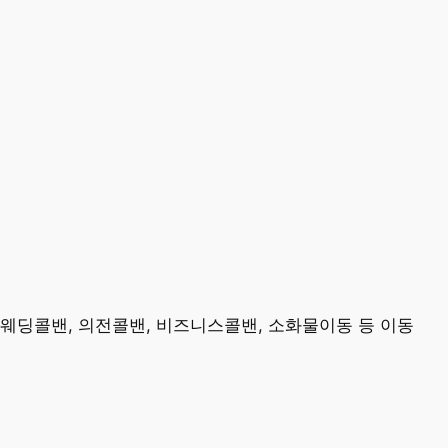
 웨딩콜밴, 의전콜밴, 비즈니스콜밴, 소화물이동 등 이동