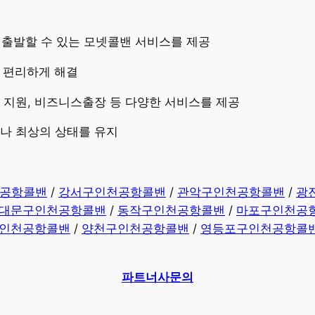
즉시 출발할 수 있는 모넷콜밴 서비스를 제공
고 편리하게 해결
량 지원, 비즈니스출장 등 다양한 서비스를 제공
제나 최상의 상태를 유지
공항콜밴
/
강서구인천공항콜밴
/
관악구인천공항콜밴
/
광
대문구인천공항콜밴
/
동작구인천공항콜밴
/
마포구인천공
인천공항콜밴
/
양천구인천공항콜밴
/
영등포구인천공항콜
파트너사문의