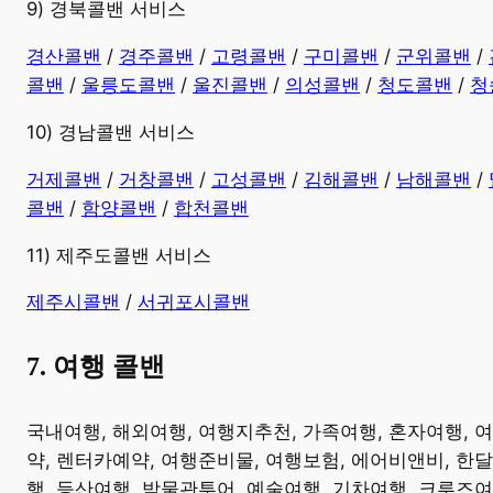
9) 경북콜밴 서비스
경산콜밴
/
경주콜밴
/
고령콜밴
/
구미콜밴
/
군위콜밴
/
콜밴
/
울릉도콜밴
/
울진콜밴
/
의성콜밴
/
청도콜밴
/
청
10) 경남콜밴 서비스
​거제콜밴
/
거창콜밴
/
고성콜밴
/
김해콜밴
/
남해콜밴
/
콜밴
/
함양콜밴
/
합천콜밴
11) 제주도콜밴 서비스
제주시콜밴
/
서귀포시콜밴
7. 여행 콜밴
​국내여행, 해외여행, 여행지추천, 가족여행, 혼자여행, 
약, 렌터카예약, 여행준비물, 여행보험, 에어비앤비, 한달
행, 등산여행, 박물관투어, 예술여행, 기차여행, 크루즈