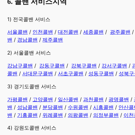
6. 콜밴 서비스지역
​1) 전국콜밴 서비스
서울콜밴
/
인천콜밴
/
대전콜밴
/
세종콜밴
/
광주콜밴
밴
/
경남콜밴
​ /
제주콜밴
2) 서울콜밴 서비스
강남구콜밴
/
강동구콜밴
/
강북구콜밴
/
강서구콜밴
/
콜밴
/
서대문구콜밴
/
서초구콜밴
/
성동구콜밴
/
성북구
3) 경기도콜밴 서비스
가평콜밴
/
고양콜밴
/
일산콜밴
/
과천콜밴
/
광명콜밴
/
밴
/
성남콜밴
/
분당콜밴
/
수원콜밴
/
시흥콜밴
/
안산콜
밴
/
기흥콜밴
/
위례콜밴
/
의왕콜밴
/
의정부콜밴
/
이천
4) 강원도콜밴 서비스