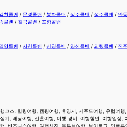
김천콜밴
/
문경콜밴
/
봉화콜밴
/
상주콜밴
/
성주콜밴
/
안
송콜밴
/
칠곡콜밴
/
포항콜밴
밀양콜밴
/
사천콜밴
/
산청콜밴
/
양산콜밴
/
의령콜밴
/
진
여행코스, 힐링여행, 캠핑여행, 휴양지, 제주도여행, 유럽여행
살기, 배낭여행, 신혼여행, 여행 경비, 여행할인, 여행일정,
여행, 비즈니스여행, 여행사진, 유튜브여행, 브이로그, 인플