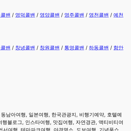
동콜밴
/
영덕콜밴
/
영양콜밴
/
영주콜밴
/
영천콜밴
/
예천
주콜밴
/
창녕콜밴
/
창원콜밴
/
통영콜밴
/
하동콜밴
/
함안
, 동남아여행, 일본여행, 한국관광지, 비행기예약, 호텔예
 여행블로그, 인스타여행, 맛집여행, 자연경관, 액티비티여
루언서여행, 테마파크여행, 야경명소, 도보여행, 기념품쇼