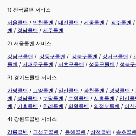
​1) 전국콜밴 서비스
서울콜밴
/
인천콜밴
/
대전콜밴
/
세종콜밴
/
광주콜밴
밴
/
경남콜밴
​ /
제주콜밴
2) 서울콜밴 서비스
강남구콜밴
/
강동구콜밴
/
강북구콜밴
/
강서구콜밴
/
콜밴
/
서대문구콜밴
/
서초구콜밴
/
성동구콜밴
/
성북구
3) 경기도콜밴 서비스
가평콜밴
/
고양콜밴
/
일산콜밴
/
과천콜밴
/
광명콜밴
/
밴
/
성남콜밴
/
분당콜밴
/
수원콜밴
/
시흥콜밴
/
안산콜
밴
/
기흥콜밴
/
위례콜밴
/
의왕콜밴
/
의정부콜밴
/
이천
4) 강원도콜밴 서비스
강릉콜밴
/
고성군콜밴
/
동해콜밴
/
삼척콜밴
/
속초콜