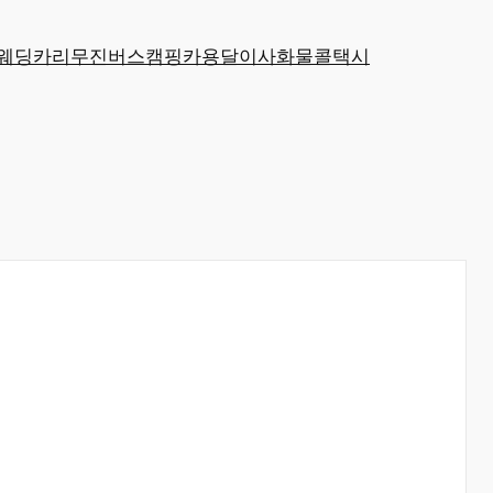
웨딩카
리무진
버스
캠핑카
용달
이사
화물
콜택시