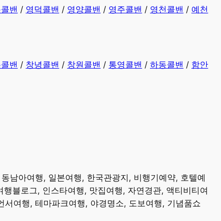
동콜밴
/
영덕콜밴
/
영양콜밴
/
영주콜밴
/
영천콜밴
/
예천
주콜밴
/
창녕콜밴
/
창원콜밴
/
통영콜밴
/
하동콜밴
/
함안
, 동남아여행, 일본여행, 한국관광지, 비행기예약, 호텔예
 여행블로그, 인스타여행, 맛집여행, 자연경관, 액티비티여
루언서여행, 테마파크여행, 야경명소, 도보여행, 기념품쇼