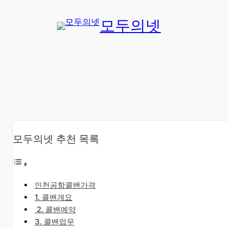
콘
모두의넷
텐
츠
로
바
로
가
기
모두의넷 추천 목록
인천공항콜밴가격
​1. 콜밴개요
​2. 콜밴예약
3. 콜밴업무