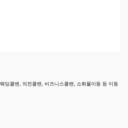
 웨딩콜밴, 의전콜밴, 비즈니스콜밴, 소화물이동 등 이동