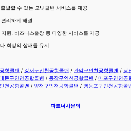
즉시 출발할 수 있는 모넷콜밴 서비스를 제공
고 편리하게 해결
량 지원, 비즈니스출장 등 다양한 서비스를 제공
제나 최상의 상태를 유지
공항콜밴
/
강서구인천공항콜밴
/
관악구인천공항콜밴
/
광
대문구인천공항콜밴
/
동작구인천공항콜밴
/
마포구인천공
인천공항콜밴
/
양천구인천공항콜밴
/
영등포구인천공항콜
파트너사문의