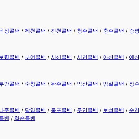
음성콜밴
/
제천콜밴
/
진천콜밴
/
청주콜밴
/
충주콜밴
/
증
보령콜밴
/
부여콜밴
/
서산콜밴
/
서천콜밴
/
아산콜밴
/
예
부안콜밴
/
순창콜밴
/
완주콜밴
/
익산콜밴
/
임실콜밴
/
장
나주콜밴
/
담양콜밴
/
목포콜밴
/
무안콜밴
/
보성콜밴
/
순
콜밴
/
화순콜밴