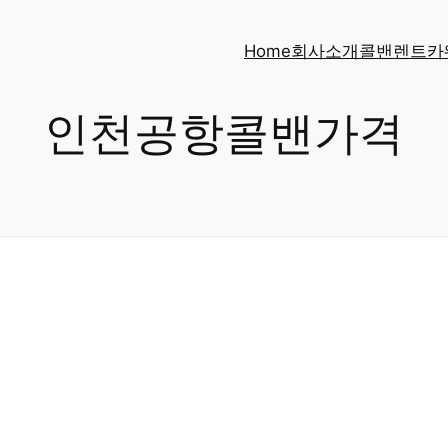
Home
회사소개
콜밴
렌트카
인천공항콜밴가격