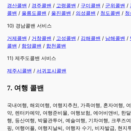
경산콜밴
/
경주콜밴
/
고령콜밴
/
구미콜밴
/
군위콜밴
/
콜밴
/
울릉도콜밴
/
울진콜밴
/
의성콜밴
/
청도콜밴
/
청
10) 경남콜밴 서비스
​거제콜밴
/
거창콜밴
/
고성콜밴
/
김해콜밴
/
남해콜밴
/
콜밴
/
함양콜밴
/
합천콜밴
11) 제주도콜밴 서비스
제주시콜밴
/
서귀포시콜밴
7. 여행 콜밴
​국내여행, 해외여행, 여행지추천, 가족여행, 혼자여행, 
약, 렌터카예약, 여행준비물, 여행보험, 에어비앤비, 한달
행, 등산여행, 박물관투어, 예술여행, 기차여행, 크루즈
핑, 여행어플, 여행지날씨, 여행자 수기, 비자발급, 현지투