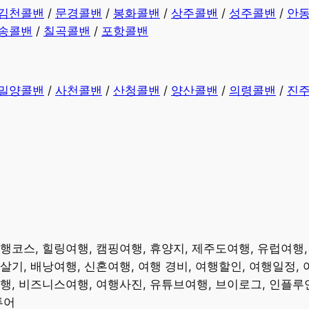
김천콜밴
/
문경콜밴
/
봉화콜밴
/
상주콜밴
/
성주콜밴
/
안
송콜밴
/
칠곡콜밴
/
포항콜밴
밀양콜밴
/
사천콜밴
/
산청콜밴
/
양산콜밴
/
의령콜밴
/
진
여행코스, 힐링여행, 캠핑여행, 휴양지, 제주도여행, 유럽여행
살기, 배낭여행, 신혼여행, 여행 경비, 여행할인, 여행일정,
여행, 비즈니스여행, 여행사진, 유튜브여행, 브이로그, 인플
어 ​