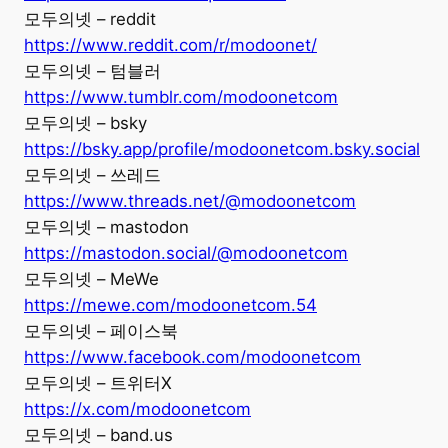
모두의넷 – reddit
https://www.reddit.com/r/modoonet/
모두의넷 – 텀블러
https://www.tumblr.com/modoonetcom
모두의넷 – bsky
https://bsky.app/profile/modoonetcom.bsky.social
모두의넷 – 쓰레드
https://www.threads.net/@modoonetcom
모두의넷 – mastodon
https://mastodon.social/@modoonetcom
모두의넷 – MeWe
https://mewe.com/modoonetcom.54
모두의넷 – 페이스북
https://www.facebook.com/modoonetcom
모두의넷 – 트위터X
https://x.com/modoonetcom
모두의넷 – band.us