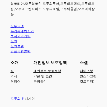
의코리아,모두의코인,모두의투어,모두의트렌드,모두의트
립,모두의프랜차이즈,모두의호텔,모두의홀덤,모두의화장
품
모두의넷
우리동네최저가
최저가마케팅
모넷
모넷콜밴
김포공항콜밴
소개
개인정보 보호정책
소셜
팀
개인정보 보호정책
페이스북
역사
약관 및 조건
인스타그램
커리어
문의하기
X(트위터)
모두의넷
디자인