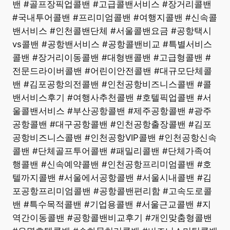
밴 #골프장픽업콜밴 #고급콜밴서비스 #장거리콜밴
#국내투어콜밴 #프리미엄콜밴 #여행지콜밴 #신속콜
밴서비스 #인천콜밴단체 #서울콜밴요금 #공항택시
vs콜밴 #공항밴서비스 #공항콜밴비교 #특별서비스
콜밴 #장거리이동콜밴 #대형밴콜밴 #고급형콜밴 #
전문드라이버콜밴 #어린이안전콜밴 #대규모단체콜
밴 #김포공항의전콜밴 #인천공항비즈니스콜밴 #콜
밴서비스후기 #여행사추천콜밴 #호텔픽업콜밴 #서
울콜밴서비스 #부산공항콜밴 #제주공항콜밴 #광주
공항콜밴 #대구공항콜밴 #인천공항출장콜밴 #김포
공항비즈니스콜밴 #인천공항VIP콜밴 #인천공항신속
콜밴 #단체골프투어콜밴 #패밀리콜밴 #단체가족여
행콜밴 #신속예약콜밴 #인천공항프리미엄콜밴 #호
텔까지콜밴 #서울에서공항콜밴 #서울시내콜밴 #김
포공항프리미엄콜밴 #공항콜밴편리함 #고속도로콜
밴 #특수목적콜밴 #기업용콜밴 #서울근교콜밴 #지
역간이동콜밴 #공항콜밴비교후기 #개인맞춤형콜밴