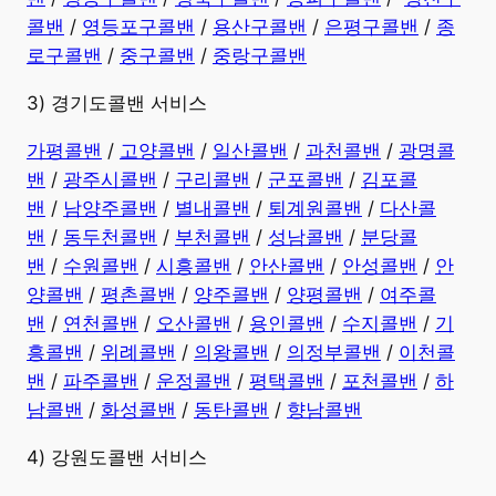
콜밴
/
영등포구콜밴
/
용산구콜밴
/
은평구콜밴
/
종
로구콜밴
/
중구콜밴
/
중랑구콜밴
3) 경기도콜밴 서비스
가평콜밴
/
고양콜밴
/
일산콜밴
/
과천콜밴
/
광명콜
밴
/
광주시콜밴
/
구리콜밴
/
군포콜밴
/
김포콜
밴
/
남양주콜밴
/
별내콜밴
/
퇴계원콜밴
/
다산콜
밴
/
동두천콜밴
/
부천콜밴
/
성남콜밴
/
분당콜
밴
/
수원콜밴
/
시흥콜밴
/
안산콜밴
/
안성콜밴
/
안
양콜밴
/
평촌콜밴
/
양주콜밴
/
양평콜밴
/
여주콜
밴
/
연천콜밴
/
오산콜밴
/
용인콜밴
/
수지콜밴
/
기
흥콜밴
/
위례콜밴
/
의왕콜밴
/
의정부콜밴
/
이천콜
밴
/
파주콜밴
/
운정콜밴
/
평택콜밴
/
포천콜밴
/
하
남콜밴
/
화성콜밴
/
동탄콜밴
/
향남콜밴
4) 강원도콜밴 서비스