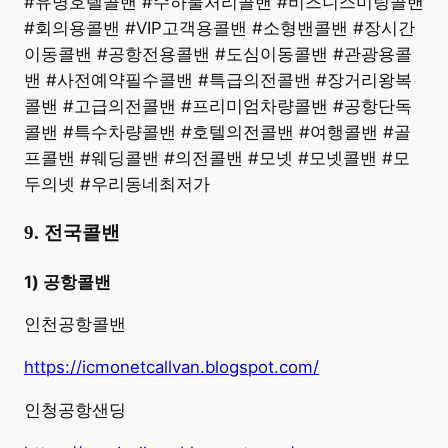
#유명호텔콜밴 #수하물처리콜밴 #비즈니스미팅콜밴
#회의용콜밴 #VIP고객용콜밴 #소형밴콜밴 #장시간
이동콜밴 #공항전용콜밴 #도심이동콜밴 #관광용콜
밴 #사전예약필수콜밴 #특급의전콜밴 #장거리왕복
콜밴 #고급의전콜밴 #프리미엄차량콜밴 #공항단독
콜밴 #특수차량콜밴 #호텔의전콜밴 #여행콜밴 #골
프콜밴 #웨딩콜밴 #의전콜밴 #모넷 #모넷콜밴 #모
두의넷 #우리동네최저가
9. 전국콜밴
1) 공항콜밴
인천공항콜밴
https://icmonetcallvan.blogspot.com/
인청공항샌딩