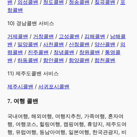
밴
/
의성콜밴
/
청도콜밴
/
청송콜밴
/
칠곡콜밴
/
포
항콜밴
10) 경남콜밴 서비스
​거제콜밴
/
거창콜밴
/
고성콜밴
/
김해콜밴
/
남해콜
밴
/
밀양콜밴
/
사천콜밴
/
산청콜밴
/
양산콜밴
/
의
령콜밴
/
진주콜밴
/
창녕콜밴
/
창원콜밴
/
통영콜
밴
/
하동콜밴
/
함안콜밴
/
함양콜밴
/
합천콜밴
11) 제주도콜밴 서비스
제주시콜밴
/
서귀포시콜밴
7. 여행 콜밴
​국내여행, 해외여행, 여행지추천, 가족여행, 혼자여
행, 여행코스, 힐링여행, 캠핑여행, 휴양지, 제주도여
행, 유럽여행, 동남아여행, 일본여행, 한국관광지, 비