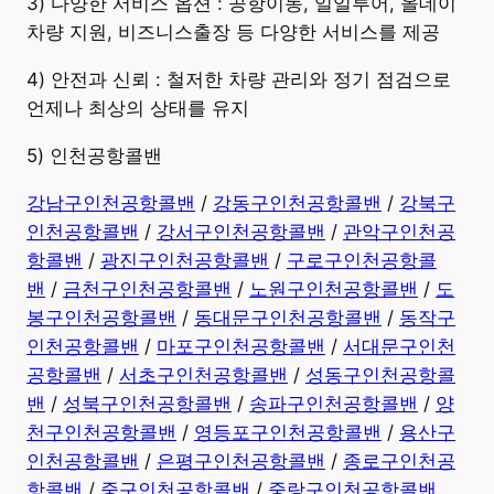
3) 다양한 서비스 옵션 : 공항이동, 일일투어, 올데이
차량 지원, 비즈니스출장 등 다양한 서비스를 제공
4) 안전과 신뢰 : 철저한 차량 관리와 정기 점검으로
언제나 최상의 상태를 유지
5) 인천공항콜밴
강남구인천공항콜밴
/
강동구인천공항콜밴
/
강북구
인천공항콜밴
/
강서구인천공항콜밴
/
관악구인천공
항콜밴
/
광진구인천공항콜밴
/
구로구인천공항콜
밴
/
금천구인천공항콜밴
/
노원구인천공항콜밴
/
도
봉구인천공항콜밴
/
동대문구인천공항콜밴
/
동작구
인천공항콜밴
/
마포구인천공항콜밴
/
서대문구인천
공항콜밴
/
서초구인천공항콜밴
/
성동구인천공항콜
밴
/
성북구인천공항콜밴
/
송파구인천공항콜밴
/
양
천구인천공항콜밴
/
영등포구인천공항콜밴
/
용산구
인천공항콜밴
/
은평구인천공항콜밴
/
종로구인천공
항콜밴
/
중구인천공항콜밴
/
중랑구인천공항콜밴