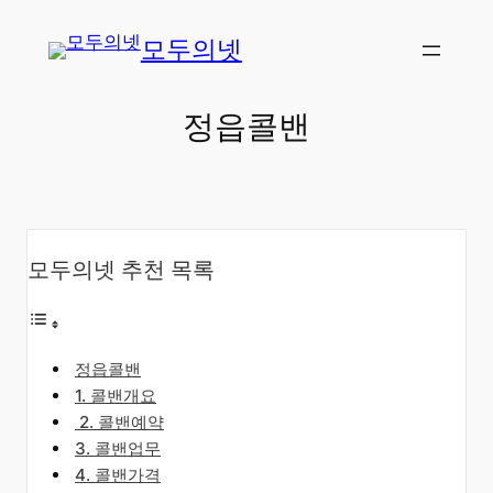
콘
모두의넷
텐
츠
로
정읍콜밴
바
로
가
기
모두의넷 추천 목록
정읍콜밴
​1. 콜밴개요
​2. 콜밴예약
3. 콜밴업무
4. 콜밴가격