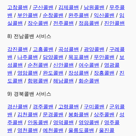
고창콜밴
/
군산콜밴
/
김제콜밴
/
남원콜밴
/
무주콜
밴
/
부안콜밴
/
순창콜밴
/
완주콜밴
/
익산콜밴
/
임
실콜밴
/
장수콜밴
/
전주콜밴
/
정읍콜밴
/
진안콜밴
8) 전남콜밴 서비스
강진콜밴
/
고흥콜밴
/
곡성콜밴
/
광양콜밴
/
구례콜
밴
/
나주콜밴
/
담양콜밴
/
목포콜밴
/
무안콜밴
/
보
성콜밴
/
순천콜밴
/
신안콜밴
/
여수콜밴
/
영광콜
밴
/
영암콜밴
/
완도콜밴
/
장성콜밴
/
장흥콜밴
/
진
도콜밴
/
함평콜밴
/
해남콜밴
/
화순콜밴
9) 경북콜밴 서비스
경산콜밴
/
경주콜밴
/
고령콜밴
/
구미콜밴
/
군위콜
밴
/
김천콜밴
/
문경콜밴
/
봉화콜밴
/
상주콜밴
/
성
주콜밴
/
안동콜밴
/
영덕콜밴
/
영양콜밴
/
영주콜
밴
/
영천콜밴
/
예천콜밴
/
울릉도콜밴
/
울진콜