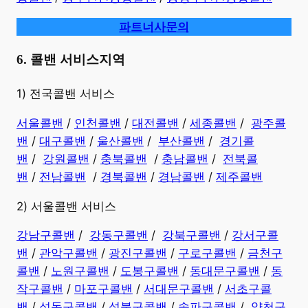
파트너사문의
6. 콜밴 서비스지역
​1) 전국콜밴 서비스
서울콜밴
/
인천콜밴
/
대전콜밴
/
세종콜밴
/
광주콜
밴
/
대구콜밴
/
울산콜밴
/
부산콜밴
/
경기콜
밴
/
강원콜밴
/
충북콜밴
/
충남콜밴
/
전북콜
밴
/
전남콜밴
/
경북콜밴
/
경남콜밴
​ /
제주콜밴
2) 서울콜밴 서비스
강남구콜밴
/
강동구콜밴
/
강북구콜밴
/
강서구콜
밴
/
관악구콜밴
/
광진구콜밴
/
구로구콜밴
/
금천구
콜밴
/
노원구콜밴
/
도봉구콜밴
/
동대문구콜밴
/
동
작구콜밴
/
마포구콜밴
/
서대문구콜밴
/
서초구콜
밴
/
성동구콜밴
/
성북구콜밴
/
송파구콜밴
/
양천구