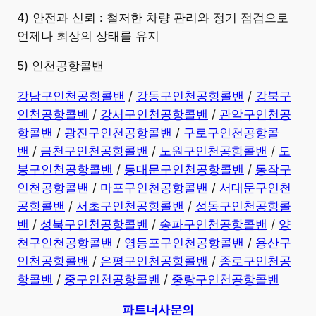
4) 안전과 신뢰 : 철저한 차량 관리와 정기 점검으로
언제나 최상의 상태를 유지
5) 인천공항콜밴
강남구인천공항콜밴
/
강동구인천공항콜밴
/
강북구
인천공항콜밴
/
강서구인천공항콜밴
/
관악구인천공
항콜밴
/
광진구인천공항콜밴
/
구로구인천공항콜
밴
/
금천구인천공항콜밴
/
노원구인천공항콜밴
/
도
봉구인천공항콜밴
/
동대문구인천공항콜밴
/
동작구
인천공항콜밴
/
마포구인천공항콜밴
/
서대문구인천
공항콜밴
/
서초구인천공항콜밴
/
성동구인천공항콜
밴
/
성북구인천공항콜밴
/
송파구인천공항콜밴
/
양
천구인천공항콜밴
/
영등포구인천공항콜밴
/
용산구
인천공항콜밴
/
은평구인천공항콜밴
/
종로구인천공
항콜밴
/
중구인천공항콜밴
/
중랑구인천공항콜밴
파트너사문의