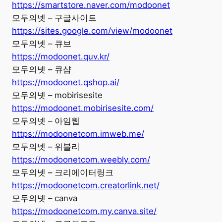
https://smartstore.naver.com/modoonet
모두의넷 – 구글사이트
https://sites.google.com/view/modoonet
모두의넷 – 큐브
https://modoonet.quv.kr/
모두의넷 – 큐샵
https://modoonet.qshop.ai/
모두의넷 – mobirisesite
https://modoonet.mobirisesite.com/
모두의넷 – 아임웹
https://modoonetcom.imweb.me/
모두의넷 – 위블리
https://modoonetcom.weebly.com/
모두의넷 – 크리에이터링크
https://modoonetcom.creatorlink.net/
모두의넷 – canva
https://modoonetcom.my.canva.site/