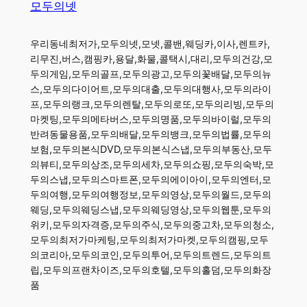
모두의넷
우리동네최저가,모두의넷,모넷,콜밴,웨딩카,이사,렌트카,
리무진,버스,캠핑카,용달,화물,콜택시,대리,모두의건강,모
두의게임,모두의골프,모두의광고,모두의꽃배달,모두의뉴
스,모두의다이어트,모두의대출,모두의대행사,모두의라이
프,모두의랭크,모두의렌탈,모두의로또,모두의리빙,모두의
마켓팅,모두의메타버스,모두의명품,모두의바이럴,모두의
반려동물용품,모두의배달,모두의뱅크,모두의법률,모두의
보험,모두의본식DVD,모두의본식스냅,모두의부동산,모두
의뷰티,모두의상조,모두의세차,모두의쇼핑,모두의숙박,모
두의스냅,모두의스마트폰,모두의에이아이,모두의엔터,모
두의여행,모두의여행정보,모두의영상,모두의월드,모두의
웨딩,모두의웨딩스냅,모두의웨딩영상,모두의웹툰,모두의
위키,모두의자격증,모두의주식,모두의중고차,모두의청소,
모두의최저가마케팅,모두의최저가마켓,모두의캠핑,모두
의코리아,모두의코인,모두의투어,모두의트렌드,모두의트
립,모두의프랜차이즈,모두의호텔,모두의홀덤,모두의화장
품