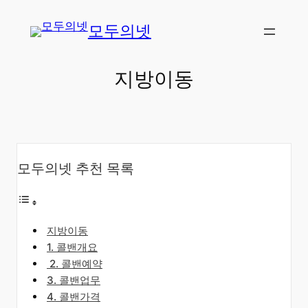
콘
모두의넷
텐
츠
로
지방이동
바
로
가
기
모두의넷 추천 목록
지방이동
​1. 콜밴개요
​2. 콜밴예약
3. 콜밴업무
4. 콜밴가격