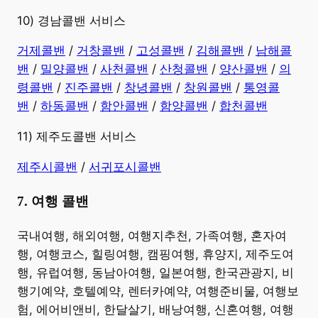
10) 경남콜밴 서비스
​거제콜밴
/
거창콜밴
/
고성콜밴
/
김해콜밴
/
남해콜
밴
/
밀양콜밴
/
사천콜밴
/
산청콜밴
/
양산콜밴
/
의
령콜밴
/
진주콜밴
/
창녕콜밴
/
창원콜밴
/
통영콜
밴
/
하동콜밴
/
함안콜밴
/
함양콜밴
/
합천콜밴
11) 제주도콜밴 서비스
제주시콜밴
/
서귀포시콜밴
7. 여행 콜밴
​국내여행, 해외여행, 여행지추천, 가족여행, 혼자여
행, 여행코스, 힐링여행, 캠핑여행, 휴양지, 제주도여
행, 유럽여행, 동남아여행, 일본여행, 한국관광지, 비
행기예약, 호텔예약, 렌터카예약, 여행준비물, 여행보
험, 에어비앤비, 한달살기, 배낭여행, 신혼여행, 여행