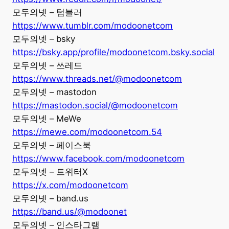
모두의넷 – 텀블러
https://www.tumblr.com/modoonetcom
모두의넷 – bsky
https://bsky.app/profile/modoonetcom.bsky.social
모두의넷 – 쓰레드
https://www.threads.net/@modoonetcom
모두의넷 – mastodon
https://mastodon.social/@modoonetcom
모두의넷 – MeWe
https://mewe.com/modoonetcom.54
모두의넷 – 페이스북
https://www.facebook.com/modoonetcom
모두의넷 – 트위터X
https://x.com/modoonetcom
모두의넷 – band.us
https://band.us/@modoonet
모두의넷 – 인스타그램