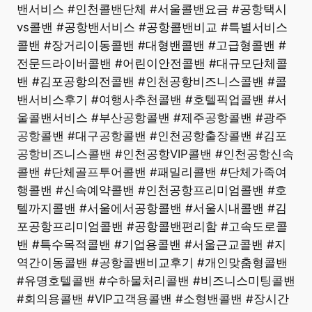
밴서비스 #인천콜밴단체 #서울콜밴요금 #공항택시
vs콜밴 #공항밴서비스 #공항콜밴비교 #특별서비스
콜밴 #장거리이동콜밴 #대형밴콜밴 #고급형콜밴 #
전문드라이버콜밴 #어린이안전콜밴 #대규모단체콜
밴 #김포공항의전콜밴 #인천공항비즈니스콜밴 #콜
밴서비스후기 #여행사추천콜밴 #호텔픽업콜밴 #서
울콜밴서비스 #부산공항콜밴 #제주공항콜밴 #광주
공항콜밴 #대구공항콜밴 #인천공항출장콜밴 #김포
공항비즈니스콜밴 #인천공항VIP콜밴 #인천공항신속
콜밴 #단체골프투어콜밴 #패밀리콜밴 #단체가족여
행콜밴 #신속예약콜밴 #인천공항프리미엄콜밴 #호
텔까지콜밴 #서울에서공항콜밴 #서울시내콜밴 #김
포공항프리미엄콜밴 #공항콜밴편리함 #고속도로콜
밴 #특수목적콜밴 #기업용콜밴 #서울근교콜밴 #지
역간이동콜밴 #공항콜밴비교후기 #개인맞춤형콜밴
#유명호텔콜밴 #수하물처리콜밴 #비즈니스미팅콜밴
#회의용콜밴 #VIP고객용콜밴 #소형밴콜밴 #장시간