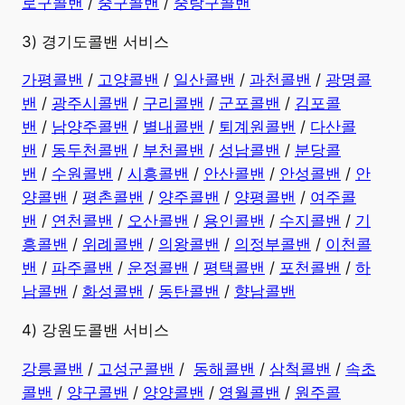
로구콜밴
/
중구콜밴
/
중랑구콜밴
3) 경기도콜밴 서비스
가평콜밴
/
고양콜밴
/
일산콜밴
/
과천콜밴
/
광명콜
밴
/
광주시콜밴
/
구리콜밴
/
군포콜밴
/
김포콜
밴
/
남양주콜밴
/
별내콜밴
/
퇴계원콜밴
/
다산콜
밴
/
동두천콜밴
/
부천콜밴
/
성남콜밴
/
분당콜
밴
/
수원콜밴
/
시흥콜밴
/
안산콜밴
/
안성콜밴
/
안
양콜밴
/
평촌콜밴
/
양주콜밴
/
양평콜밴
/
여주콜
밴
/
연천콜밴
/
오산콜밴
/
용인콜밴
/
수지콜밴
/
기
흥콜밴
/
위례콜밴
/
의왕콜밴
/
의정부콜밴
/
이천콜
밴
/
파주콜밴
/
운정콜밴
/
평택콜밴
/
포천콜밴
/
하
남콜밴
/
화성콜밴
/
동탄콜밴
/
향남콜밴
4) 강원도콜밴 서비스
강릉콜밴
/
고성군콜밴
/
동해콜밴
/
삼척콜밴
/
속초
콜밴
/
양구콜밴
/
양양콜밴
/
영월콜밴
/
원주콜