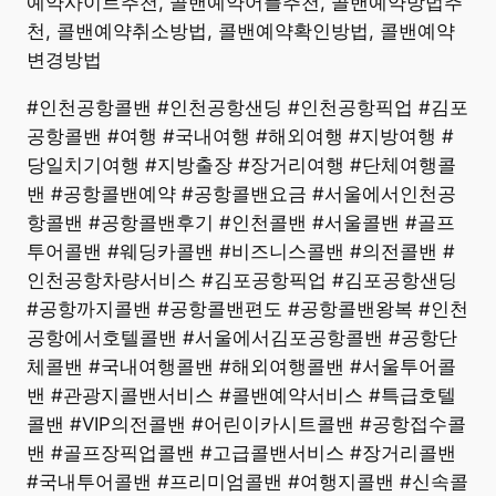
예약사이트추천, 콜밴예약어플추천, 콜밴예약방법추
천, 콜밴예약취소방법, 콜밴예약확인방법, 콜밴예약
변경방법
#인천공항콜밴 #인천공항샌딩 #인천공항픽업 #김포
공항콜밴 #여행 #국내여행 #해외여행 #지방여행 #
당일치기여행 #지방출장 #장거리여행 #단체여행콜
밴 #공항콜밴예약 #공항콜밴요금 #서울에서인천공
항콜밴 #공항콜밴후기 #인천콜밴 #서울콜밴 #골프
투어콜밴 #웨딩카콜밴 #비즈니스콜밴 #의전콜밴 #
인천공항차량서비스 #김포공항픽업 #김포공항샌딩
#공항까지콜밴 #공항콜밴편도 #공항콜밴왕복 #인천
공항에서호텔콜밴 #서울에서김포공항콜밴 #공항단
체콜밴 #국내여행콜밴 #해외여행콜밴 #서울투어콜
밴 #관광지콜밴서비스 #콜밴예약서비스 #특급호텔
콜밴 #VIP의전콜밴 #어린이카시트콜밴 #공항접수콜
밴 #골프장픽업콜밴 #고급콜밴서비스 #장거리콜밴
#국내투어콜밴 #프리미엄콜밴 #여행지콜밴 #신속콜