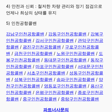
4) 안전과 신뢰 : 철저한 차량 관리와 정기 점검으로
언제나 최상의 상태를 유지
5) 인천공항콜밴
강남구인천공항콜밴
/
강동구인천공항콜밴
/
강북구
인천공항콜밴
/
강서구인천공항콜밴
/
관악구인천공
항콜밴
/
광진구인천공항콜밴
/
구로구인천공항콜
밴
/
금천구인천공항콜밴
/
노원구인천공항콜밴
/
도
봉구인천공항콜밴
/
동대문구인천공항콜밴
/
동작구
인천공항콜밴
/
마포구인천공항콜밴
/
서대문구인천
공항콜밴
/
서초구인천공항콜밴
/
성동구인천공항콜
밴
/
성북구인천공항콜밴
/
송파구인천공항콜밴
/
양
천구인천공항콜밴
/
영등포구인천공항콜밴
/
용산구
인천공항콜밴
/
은평구인천공항콜밴
/
종로구인천공
항콜밴
/
중구인천공항콜밴
/
중랑구인천공항콜밴
파트너사문의