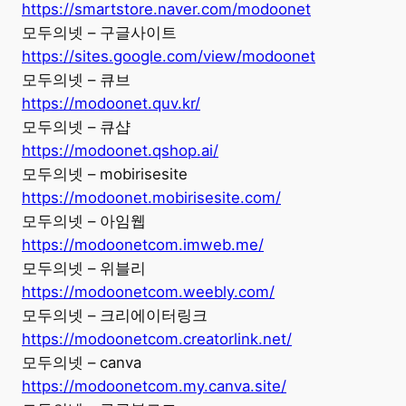
https://smartstore.naver.com/modoonet
모두의넷 – 구글사이트
https://sites.google.com/view/modoonet
모두의넷 – 큐브
https://modoonet.quv.kr/
모두의넷 – 큐샵
https://modoonet.qshop.ai/
모두의넷 – mobirisesite
https://modoonet.mobirisesite.com/
모두의넷 – 아임웹
https://modoonetcom.imweb.me/
모두의넷 – 위블리
https://modoonetcom.weebly.com/
모두의넷 – 크리에이터링크
https://modoonetcom.creatorlink.net/
모두의넷 – canva
https://modoonetcom.my.canva.site/