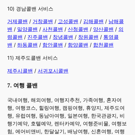
10) 경남콜밴 서비스
​거제콜밴
/
거창콜밴
/
고성콜밴
/
김해콜밴
/
남해콜
밴
/
밀양콜밴
/
사천콜밴
/
산청콜밴
/
양산콜밴
/
의
령콜밴
/
진주콜밴
/
창녕콜밴
/
창원콜밴
/
통영콜
밴
/
하동콜밴
/
함안콜밴
/
함양콜밴
/
합천콜밴
11) 제주도콜밴 서비스
제주시콜밴
/
서귀포시콜밴
7. 여행 콜밴
​국내여행, 해외여행, 여행지추천, 가족여행, 혼자여
행, 여행코스, 힐링여행, 캠핑여행, 휴양지, 제주도여
행, 유럽여행, 동남아여행, 일본여행, 한국관광지, 비
행기예약, 호텔예약, 렌터카예약, 여행준비물, 여행보
험, 에어비앤비, 한달살기, 배낭여행, 신혼여행, 여행