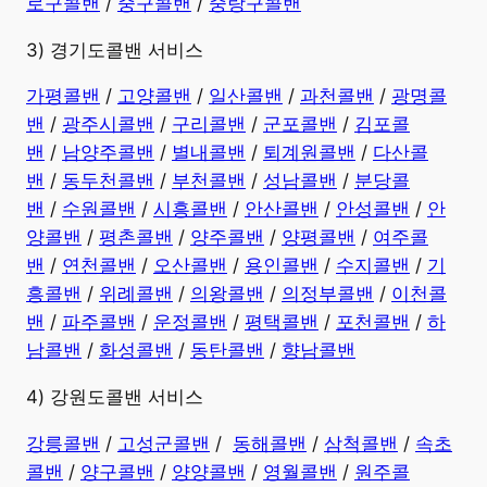
로구콜밴
/
중구콜밴
/
중랑구콜밴
3) 경기도콜밴 서비스
가평콜밴
/
고양콜밴
/
일산콜밴
/
과천콜밴
/
광명콜
밴
/
광주시콜밴
/
구리콜밴
/
군포콜밴
/
김포콜
밴
/
남양주콜밴
/
별내콜밴
/
퇴계원콜밴
/
다산콜
밴
/
동두천콜밴
/
부천콜밴
/
성남콜밴
/
분당콜
밴
/
수원콜밴
/
시흥콜밴
/
안산콜밴
/
안성콜밴
/
안
양콜밴
/
평촌콜밴
/
양주콜밴
/
양평콜밴
/
여주콜
밴
/
연천콜밴
/
오산콜밴
/
용인콜밴
/
수지콜밴
/
기
흥콜밴
/
위례콜밴
/
의왕콜밴
/
의정부콜밴
/
이천콜
밴
/
파주콜밴
/
운정콜밴
/
평택콜밴
/
포천콜밴
/
하
남콜밴
/
화성콜밴
/
동탄콜밴
/
향남콜밴
4) 강원도콜밴 서비스
강릉콜밴
/
고성군콜밴
/
동해콜밴
/
삼척콜밴
/
속초
콜밴
/
양구콜밴
/
양양콜밴
/
영월콜밴
/
원주콜