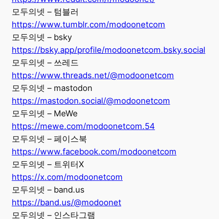
모두의넷 – 텀블러
https://www.tumblr.com/modoonetcom
모두의넷 – bsky
https://bsky.app/profile/modoonetcom.bsky.social
모두의넷 – 쓰레드
https://www.threads.net/@modoonetcom
모두의넷 – mastodon
https://mastodon.social/@modoonetcom
모두의넷 – MeWe
https://mewe.com/modoonetcom.54
모두의넷 – 페이스북
https://www.facebook.com/modoonetcom
모두의넷 – 트위터X
https://x.com/modoonetcom
모두의넷 – band.us
https://band.us/@modoonet
모두의넷 – 인스타그램