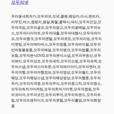
모두의넷
우리동네최저가,모두의넷,모넷,콜밴,웨딩카,이사,렌트카,
리무진,버스,캠핑카,용달,화물,콜택시,대리,모두의건강,모
두의게임,모두의골프,모두의광고,모두의꽃배달,모두의뉴
스,모두의다이어트,모두의대출,모두의대행사,모두의라이
프,모두의랭크,모두의렌탈,모두의로또,모두의리빙,모두의
마켓팅,모두의메타버스,모두의명품,모두의바이럴,모두의
반려동물용품,모두의배달,모두의뱅크,모두의법률,모두의
보험,모두의본식DVD,모두의본식스냅,모두의부동산,모두
의뷰티,모두의상조,모두의세차,모두의쇼핑,모두의숙박,모
두의스냅,모두의스마트폰,모두의에이아이,모두의엔터,모
두의여행,모두의여행정보,모두의영상,모두의월드,모두의
웨딩,모두의웨딩스냅,모두의웨딩영상,모두의웹툰,모두의
위키,모두의자격증,모두의주식,모두의중고차,모두의청소,
모두의최저가마케팅,모두의최저가마켓,모두의캠핑,모두
의코리아,모두의코인,모두의투어,모두의트렌드,모두의트
립,모두의프랜차이즈,모두의호텔,모두의홀덤,모두의화장
품