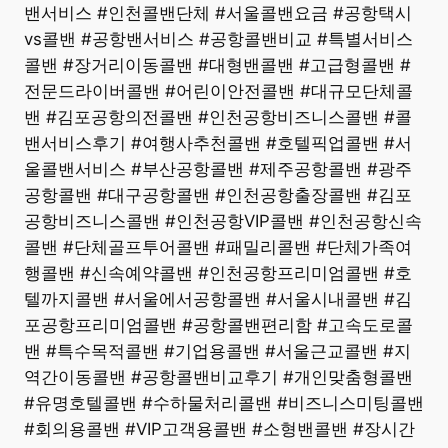
밴서비스 #인천콜밴단체 #서울콜밴요금 #공항택시
vs콜밴 #공항밴서비스 #공항콜밴비교 #특별서비스
콜밴 #장거리이동콜밴 #대형밴콜밴 #고급형콜밴 #
전문드라이버콜밴 #어린이안전콜밴 #대규모단체콜
밴 #김포공항의전콜밴 #인천공항비즈니스콜밴 #콜
밴서비스후기 #여행사추천콜밴 #호텔픽업콜밴 #서
울콜밴서비스 #부산공항콜밴 #제주공항콜밴 #광주
공항콜밴 #대구공항콜밴 #인천공항출장콜밴 #김포
공항비즈니스콜밴 #인천공항VIP콜밴 #인천공항신속
콜밴 #단체골프투어콜밴 #패밀리콜밴 #단체가족여
행콜밴 #신속예약콜밴 #인천공항프리미엄콜밴 #호
텔까지콜밴 #서울에서공항콜밴 #서울시내콜밴 #김
포공항프리미엄콜밴 #공항콜밴편리함 #고속도로콜
밴 #특수목적콜밴 #기업용콜밴 #서울근교콜밴 #지
역간이동콜밴 #공항콜밴비교후기 #개인맞춤형콜밴
#유명호텔콜밴 #수하물처리콜밴 #비즈니스미팅콜밴
#회의용콜밴 #VIP고객용콜밴 #소형밴콜밴 #장시간