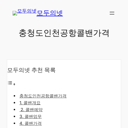
콘
모두의넷
텐
츠
로
충청도인천공항콜밴가격
바
로
가
기
모두의넷 추천 목록
충청도인천공항콜밴가격
​1. 콜밴개요
​2. 콜밴예약
3. 콜밴업무
4. 콜밴가격