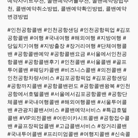
예약사이트추천, 콜밴예약어플추천, 콜밴예약방법추
천, 콜밴예약취소방법, 콜밴예약확인방법, 콜밴예약
변경방법
#인천공항콜밴 #인천공항샌딩 #인천공항픽업 #김포
공항콜밴 #여행 #국내여행 #해외여행 #지방여행 #
당일치기여행 #지방출장 #장거리여행 #단체여행콜
밴 #공항콜밴예약 #공항콜밴요금 #서울에서인천공
항콜밴 #공항콜밴후기 #인천콜밴 #서울콜밴 #골프
투어콜밴 #웨딩카콜밴 #비즈니스콜밴 #의전콜밴 #
인천공항차량서비스 #김포공항픽업 #김포공항샌딩
#공항까지콜밴 #공항콜밴편도 #공항콜밴왕복 #인천
공항에서호텔콜밴 #서울에서김포공항콜밴 #공항단
체콜밴 #국내여행콜밴 #해외여행콜밴 #서울투어콜
밴 #관광지콜밴서비스 #콜밴예약서비스 #특급호텔
콜밴 #VIP의전콜밴 #어린이카시트콜밴 #공항접수콜
밴 #골프장픽업콜밴 #고급콜밴서비스 #장거리콜밴
#국내투어콜밴 #프리미엄콜밴 #여행지콜밴 #신속콜