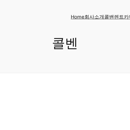
Home
회사소개
콜밴
렌트카
콜벤