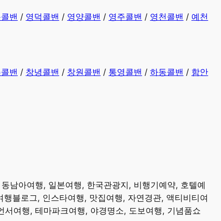
동콜밴
/
영덕콜밴
/
영양콜밴
/
영주콜밴
/
영천콜밴
/
예천
주콜밴
/
창녕콜밴
/
창원콜밴
/
통영콜밴
/
하동콜밴
/
함안
, 동남아여행, 일본여행, 한국관광지, 비행기예약, 호텔예
 여행블로그, 인스타여행, 맛집여행, 자연경관, 액티비티여
루언서여행, 테마파크여행, 야경명소, 도보여행, 기념품쇼