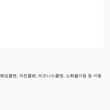
 웨딩콜밴, 의전콜밴, 비즈니스콜밴, 소화물이동 등 이동