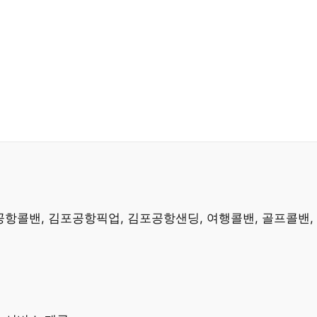
공항콜밴, 김포공항픽업, 김포공항샌딩, 여행콜밴, 골프콜밴,