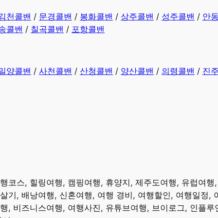
김천콜밴
/
문경콜밴
/
봉화콜밴
/
상주콜밴
/
성주콜밴
/
안
송콜밴
/
칠곡콜밴
/
포항콜밴
밀양콜밴
/
사천콜밴
/
산청콜밴
/
양산콜밴
/
의령콜밴
/
진
여행코스, 힐링여행, 캠핑여행, 휴양지, 제주도여행, 유럽여행
살기, 배낭여행, 신혼여행, 여행 경비, 여행할인, 여행일정,
여행, 비즈니스여행, 여행사진, 유튜브여행, 브이로그, 인플