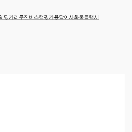
웨딩카
리무진
버스
캠핑카
용달
이사
화물
콜택시