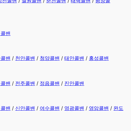
정선콜밴
/
철원콜밴
/
춘천콜밴
/
태백콜밴
/
평창콜
평콜밴
산콜밴
/
천안콜밴
/
청양콜밴
/
태안콜밴
/
홍성콜밴
수콜밴
/
전주콜밴
/
정읍콜밴
/
진안콜밴
천콜밴
/
신안콜밴
/
여수콜밴
/
영광콜밴
/
영암콜밴
/
완도