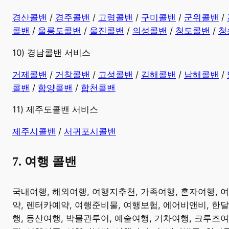
경산콜밴
/
경주콜밴
/
고령콜밴
/
구미콜밴
/
군위콜밴
/
콜밴
/
울릉도콜밴
/
울진콜밴
/
의성콜밴
/
청도콜밴
/
청
10) 경남콜밴 서비스
​거제콜밴
/
거창콜밴
/
고성콜밴
/
김해콜밴
/
남해콜밴
/
콜밴
/
함양콜밴
/
합천콜밴
11) 제주도콜밴 서비스
제주시콜밴
/
서귀포시콜밴
7. 여행 콜밴
​국내여행, 해외여행, 여행지추천, 가족여행, 혼자여행, 
약, 렌터카예약, 여행준비물, 여행보험, 에어비앤비, 한달
행, 등산여행, 박물관투어, 예술여행, 기차여행, 크루즈