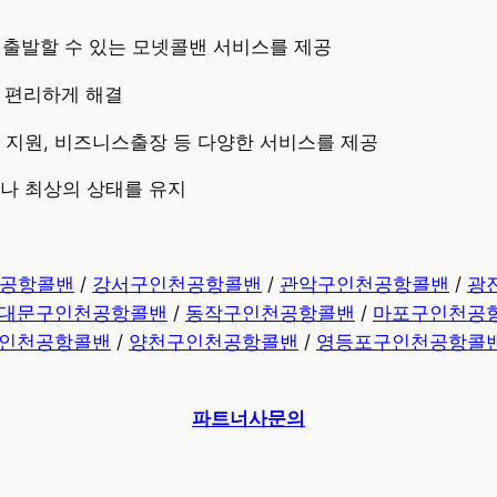
즉시 출발할 수 있는 모넷콜밴 서비스를 제공
고 편리하게 해결
량 지원, 비즈니스출장 등 다양한 서비스를 제공
제나 최상의 상태를 유지
공항콜밴
/
강서구인천공항콜밴
/
관악구인천공항콜밴
/
광
대문구인천공항콜밴
/
동작구인천공항콜밴
/
마포구인천공
인천공항콜밴
/
양천구인천공항콜밴
/
영등포구인천공항콜
파트너사문의