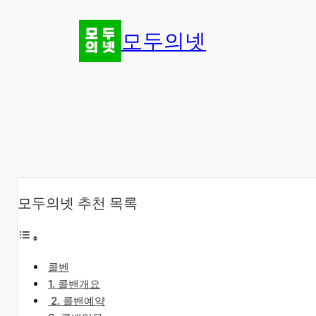
콘
텐
모두의넷
츠
로
바
로
가
기
모두의넷 추천 목록
콜벤
​1. 콜밴개요
​2. 콜밴예약