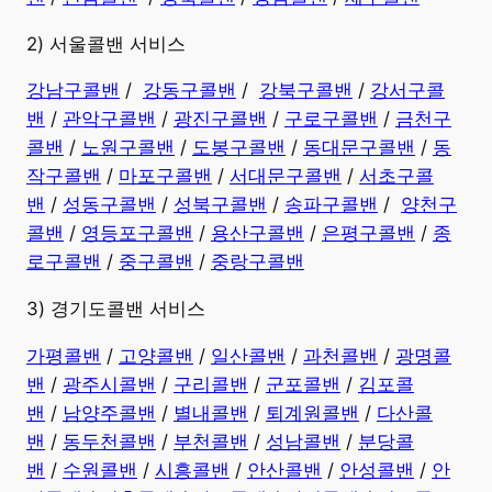
2) 서울콜밴 서비스
강남구콜밴
/
강동구콜밴
/
강북구콜밴
/
강서구콜
밴
/
관악구콜밴
/
광진구콜밴
/
구로구콜밴
/
금천구
콜밴
/
노원구콜밴
/
도봉구콜밴
/
동대문구콜밴
/
동
작구콜밴
/
마포구콜밴
/
서대문구콜밴
/
서초구콜
밴
/
성동구콜밴
/
성북구콜밴
/
송파구콜밴
/
양천구
콜밴
/
영등포구콜밴
/
용산구콜밴
/
은평구콜밴
/
종
로구콜밴
/
중구콜밴
/
중랑구콜밴
3) 경기도콜밴 서비스
가평콜밴
/
고양콜밴
/
일산콜밴
/
과천콜밴
/
광명콜
밴
/
광주시콜밴
/
구리콜밴
/
군포콜밴
/
김포콜
밴
/
남양주콜밴
/
별내콜밴
/
퇴계원콜밴
/
다산콜
밴
/
동두천콜밴
/
부천콜밴
/
성남콜밴
/
분당콜
밴
/
수원콜밴
/
시흥콜밴
/
안산콜밴
/
안성콜밴
/
안