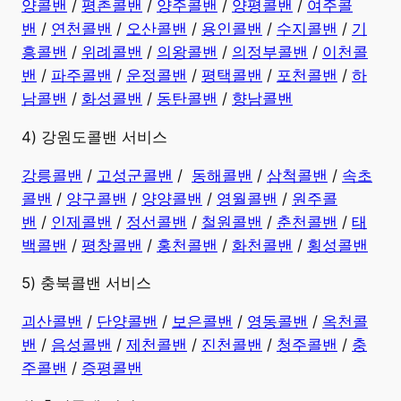
양콜밴
/
평촌콜밴
/
양주콜밴
/
양평콜밴
/
여주콜
밴
/
연천콜밴
/
오산콜밴
/
용인콜밴
/
수지콜밴
/
기
흥콜밴
/
위례콜밴
/
의왕콜밴
/
의정부콜밴
/
이천콜
밴
/
파주콜밴
/
운정콜밴
/
평택콜밴
/
포천콜밴
/
하
남콜밴
/
화성콜밴
/
동탄콜밴
/
향남콜밴
4) 강원도콜밴 서비스
강릉콜밴
/
고성군콜밴
/
동해콜밴
/
삼척콜밴
/
속초
콜밴
/
양구콜밴
/
양양콜밴
/
영월콜밴
/
원주콜
밴
/
인제콜밴
/
정선콜밴
/
철원콜밴
/
춘천콜밴
/
태
백콜밴
/
평창콜밴
/
홍천콜밴
/
화천콜밴
/
횡성콜밴
5) 충북콜밴 서비스
괴산콜밴
/
단양콜밴
/
보은콜밴
/
영동콜밴
/
옥천콜
밴
/
음성콜밴
/
제천콜밴
/
진천콜밴
/
청주콜밴
/
충
주콜밴
/
증평콜밴