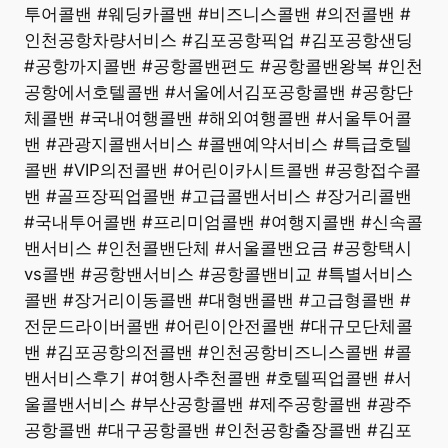
투어콜밴 #웨딩카콜밴 #비즈니스콜밴 #의전콜밴 #
인천공항차량서비스 #김포공항픽업 #김포공항샌딩
#공항까지콜밴 #공항콜밴편도 #공항콜밴왕복 #인천
공항에서호텔콜밴 #서울에서김포공항콜밴 #공항단
체콜밴 #국내여행콜밴 #해외여행콜밴 #서울투어콜
밴 #관광지콜밴서비스 #콜밴예약서비스 #특급호텔
콜밴 #VIP의전콜밴 #어린이카시트콜밴 #공항접수콜
밴 #골프장픽업콜밴 #고급콜밴서비스 #장거리콜밴
#국내투어콜밴 #프리미엄콜밴 #여행지콜밴 #신속콜
밴서비스 #인천콜밴단체 #서울콜밴요금 #공항택시
vs콜밴 #공항밴서비스 #공항콜밴비교 #특별서비스
콜밴 #장거리이동콜밴 #대형밴콜밴 #고급형콜밴 #
전문드라이버콜밴 #어린이안전콜밴 #대규모단체콜
밴 #김포공항의전콜밴 #인천공항비즈니스콜밴 #콜
밴서비스후기 #여행사추천콜밴 #호텔픽업콜밴 #서
울콜밴서비스 #부산공항콜밴 #제주공항콜밴 #광주
공항콜밴 #대구공항콜밴 #인천공항출장콜밴 #김포