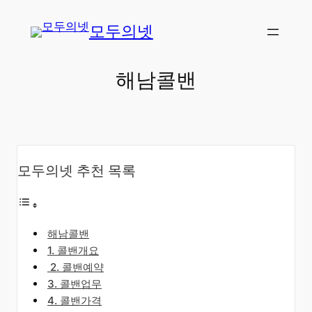
콘
모두의넷
텐
츠
로
해남콜밴
바
로
가
기
모두의넷 추천 목록
해남콜밴
​1. 콜밴개요
​2. 콜밴예약
3. 콜밴업무
4. 콜밴가격