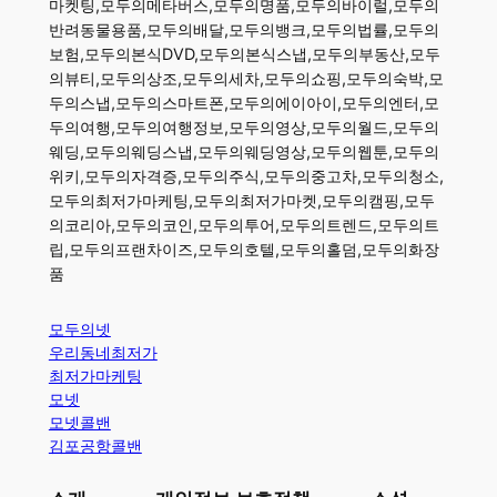
마켓팅,모두의메타버스,모두의명품,모두의바이럴,모두의
반려동물용품,모두의배달,모두의뱅크,모두의법률,모두의
보험,모두의본식DVD,모두의본식스냅,모두의부동산,모두
의뷰티,모두의상조,모두의세차,모두의쇼핑,모두의숙박,모
두의스냅,모두의스마트폰,모두의에이아이,모두의엔터,모
두의여행,모두의여행정보,모두의영상,모두의월드,모두의
웨딩,모두의웨딩스냅,모두의웨딩영상,모두의웹툰,모두의
위키,모두의자격증,모두의주식,모두의중고차,모두의청소,
모두의최저가마케팅,모두의최저가마켓,모두의캠핑,모두
의코리아,모두의코인,모두의투어,모두의트렌드,모두의트
립,모두의프랜차이즈,모두의호텔,모두의홀덤,모두의화장
품
모두의넷
우리동네최저가
최저가마케팅
모넷
모넷콜밴
김포공항콜밴