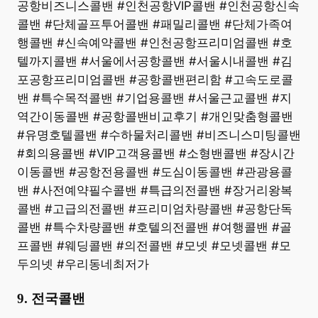
공항비즈니스콜밴 #인천공항VIP콜밴 #인천공항신속
콜밴 #단체골프투어콜밴 #패밀리콜밴 #단체가족여
행콜밴 #신속예약콜밴 #인천공항프리미엄콜밴 #호
텔까지콜밴 #서울에서공항콜밴 #서울시내콜밴 #김
포공항프리미엄콜밴 #공항콜밴편리함 #고속도로콜
밴 #특수목적콜밴 #기업용콜밴 #서울근교콜밴 #지
역간이동콜밴 #공항콜밴비교후기 #개인맞춤형콜밴
#유명호텔콜밴 #수하물처리콜밴 #비즈니스미팅콜밴
#회의용콜밴 #VIP고객용콜밴 #소형밴콜밴 #장시간
이동콜밴 #공항전용콜밴 #도심이동콜밴 #관광용콜
밴 #사전예약필수콜밴 #특급의전콜밴 #장거리왕복
콜밴 #고급의전콜밴 #프리미엄차량콜밴 #공항단독
콜밴 #특수차량콜밴 #호텔의전콜밴 #여행콜밴 #골
프콜밴 #웨딩콜밴 #의전콜밴 #모넷 #모넷콜밴 #모
두의넷 #우리동네최저가
9. 전국콜밴