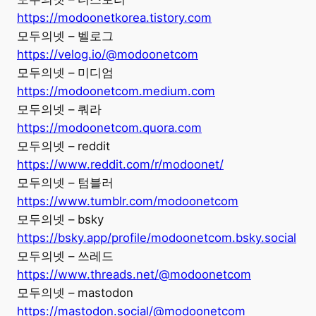
https://modoonetkorea.tistory.com
모두의넷 – 벨로그
https://velog.io/@modoonetcom
모두의넷 – 미디엄
https://modoonetcom.medium.com
모두의넷 – 쿼라
https://modoonetcom.quora.com
모두의넷 – reddit
https://www.reddit.com/r/modoonet/
모두의넷 – 텀블러
https://www.tumblr.com/modoonetcom
모두의넷 – bsky
https://bsky.app/profile/modoonetcom.bsky.social
모두의넷 – 쓰레드
https://www.threads.net/@modoonetcom
모두의넷 – mastodon
https://mastodon.social/@modoonetcom