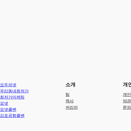
소개
개
모두의넷
우리동네최저가
팀
개인
최저가마케팅
역사
약관
모넷
커리어
문의
모넷콜밴
김포공항콜밴