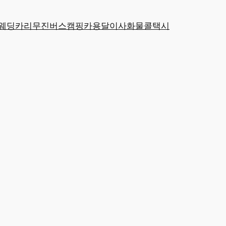
웨딩카
리무진
버스
캠핑카
용달
이사
화물
콜택시