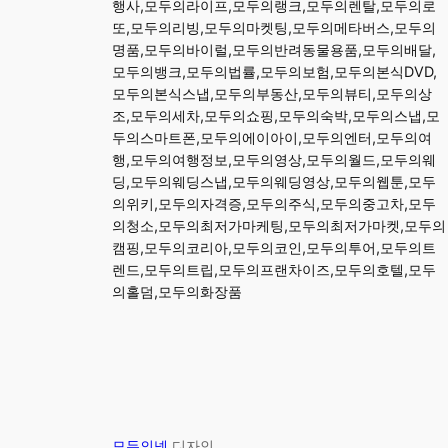
행사,모두의라이프,모두의랭크,모두의렌탈,모두의로
또,모두의리빙,모두의마켓팅,모두의메타버스,모두의
명품,모두의바이럴,모두의반려동물용품,모두의배달,
모두의뱅크,모두의법률,모두의보험,모두의본식DVD,
모두의본식스냅,모두의부동산,모두의뷰티,모두의상
조,모두의세차,모두의쇼핑,모두의숙박,모두의스냅,모
두의스마트폰,모두의에이아이,모두의엔터,모두의여
행,모두의여행정보,모두의영상,모두의월드,모두의웨
딩,모두의웨딩스냅,모두의웨딩영상,모두의웹툰,모두
의위키,모두의자격증,모두의주식,모두의중고차,모두
의청소,모두의최저가마케팅,모두의최저가마켓,모두의
캠핑,모두의코리아,모두의코인,모두의투어,모두의트
렌드,모두의트립,모두의프랜차이즈,모두의호텔,모두
의홀덤,모두의화장품
모두의넷
디자인