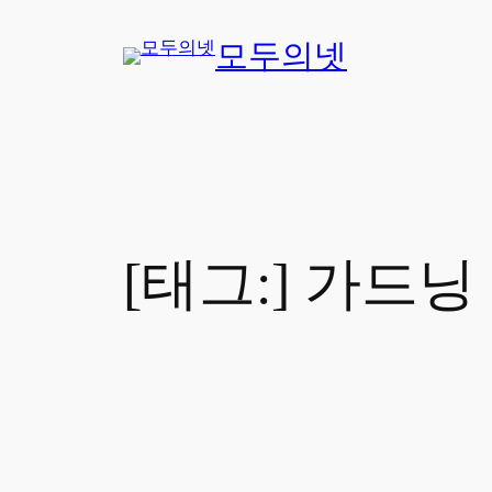
콘
모두의넷
텐
츠
로
바
로
가
기
[태그:]
가드닝