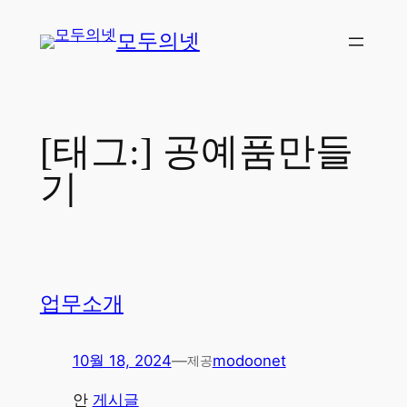
콘
모두의넷
텐
츠
로
바
로
[태그:]
공예품만들
가
기
기
업무소개
10월 18, 2024
—
modoonet
제공
안
게시글