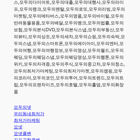
스,모두의다이어트,모두의대출,모두의대행사,모두의라이
프,모두의랭크,모두의렌탈,모두의로또,모두의리빙,모두의
마켓팅,모두의메타버스,모두의명품,모두의바이럴,모두의
반려동물용품,모두의배달,모두의뱅크,모두의법률,모두의
보험,모두의본식DVD,모두의본식스냅,모두의부동산,모두
의뷰티,모두의상조,모두의세차,모두의쇼핑,모두의숙박,모
두의스냅,모두의스마트폰,모두의에이아이,모두의엔터,모
두의여행,모두의여행정보,모두의영상,모두의월드,모두의
웨딩,모두의웨딩스냅,모두의웨딩영상,모두의웹툰,모두의
위키,모두의자격증,모두의주식,모두의중고차,모두의청소,
모두의최저가마케팅,모두의최저가마켓,모두의캠핑,모두
의코리아,모두의코인,모두의투어,모두의트렌드,모두의트
립,모두의프랜차이즈,모두의호텔,모두의홀덤,모두의화장
품
모두의넷
우리동네최저가
최저가마케팅
모넷
모넷콜밴
김포공항콜밴