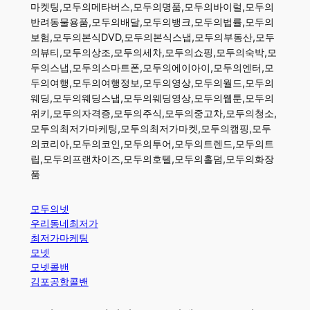
마켓팅,모두의메타버스,모두의명품,모두의바이럴,모두의
반려동물용품,모두의배달,모두의뱅크,모두의법률,모두의
보험,모두의본식DVD,모두의본식스냅,모두의부동산,모두
의뷰티,모두의상조,모두의세차,모두의쇼핑,모두의숙박,모
두의스냅,모두의스마트폰,모두의에이아이,모두의엔터,모
두의여행,모두의여행정보,모두의영상,모두의월드,모두의
웨딩,모두의웨딩스냅,모두의웨딩영상,모두의웹툰,모두의
위키,모두의자격증,모두의주식,모두의중고차,모두의청소,
모두의최저가마케팅,모두의최저가마켓,모두의캠핑,모두
의코리아,모두의코인,모두의투어,모두의트렌드,모두의트
립,모두의프랜차이즈,모두의호텔,모두의홀덤,모두의화장
품
모두의넷
우리동네최저가
최저가마케팅
모넷
모넷콜밴
김포공항콜밴