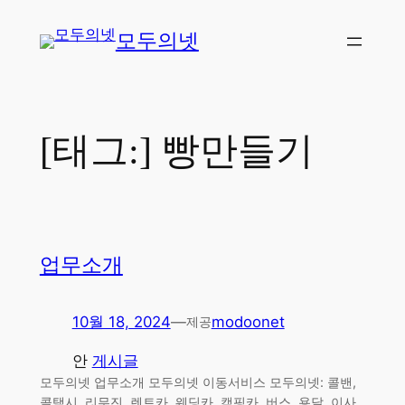
콘
모두의넷
텐
츠
로
바
로
[태그:]
빵만들기
가
기
업무소개
10월 18, 2024
—
modoonet
제공
안
게시글
모두의넷 업무소개 모두의넷 이동서비스 모두의넷: 콜밴,
콜택시, 리무진, 렌트카, 웨딩카, 캠핑카, 버스, 용달, 이사,