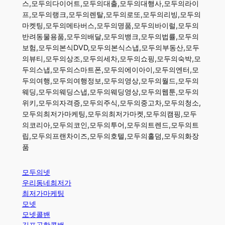
스,모두의다이어트,모두의대출,모두의대행사,모두의라이
프,모두의랭크,모두의렌탈,모두의로또,모두의리빙,모두의
마켓팅,모두의메타버스,모두의명품,모두의바이럴,모두의
반려동물용품,모두의배달,모두의뱅크,모두의법률,모두의
보험,모두의본식DVD,모두의본식스냅,모두의부동산,모두
의뷰티,모두의상조,모두의세차,모두의쇼핑,모두의숙박,모
두의스냅,모두의스마트폰,모두의에이아이,모두의엔터,모
두의여행,모두의여행정보,모두의영상,모두의월드,모두의
웨딩,모두의웨딩스냅,모두의웨딩영상,모두의웹툰,모두의
위키,모두의자격증,모두의주식,모두의중고차,모두의청소,
모두의최저가마케팅,모두의최저가마켓,모두의캠핑,모두
의코리아,모두의코인,모두의투어,모두의트렌드,모두의트
립,모두의프랜차이즈,모두의호텔,모두의홀덤,모두의화장
품
모두의넷
우리동네최저가
최저가마케팅
모넷
모넷콜밴
김포공항콜밴