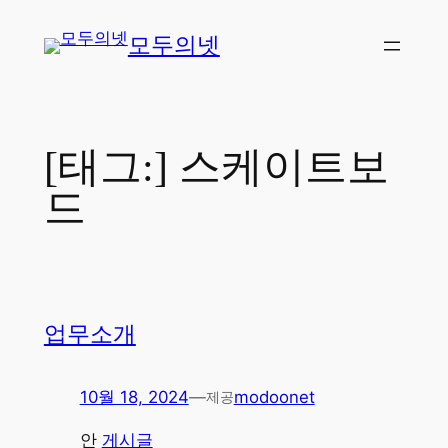
콘
모두의넷
텐
츠
로
바
로
[태그:]
스케이트보
가
드
기
업무소개
10월 18, 2024
—
modoonet
제공
안
게시글