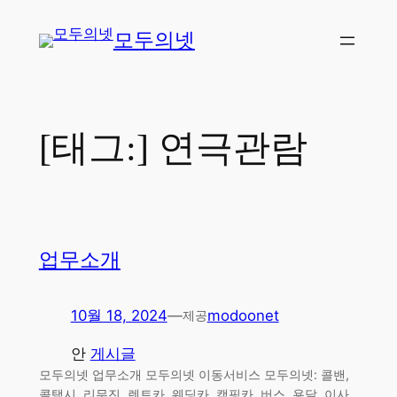
콘
모두의넷
텐
츠
로
바
로
[태그:]
연극관람
가
기
업무소개
10월 18, 2024
—
modoonet
제공
안
게시글
모두의넷 업무소개 모두의넷 이동서비스 모두의넷: 콜밴,
콜택시, 리무진, 렌트카, 웨딩카, 캠핑카, 버스, 용달, 이사,