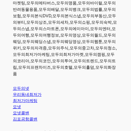
마켓팅,모두의메타버스,모두의명품,모두의바이럴,모두의
반려동물용품,모두의배달,모두의뱅크,모두의법률,모두의
보험,모두의본식DVD,모두의본식스냅,모두의부동산,모두
의뷰티,모두의상조,모두의세차,모두의쇼핑,모두의숙박,모
두의스냅,모두의스마트폰,모두의에이아이,모두의엔터,모
두의여행,모두의여행정보,모두의영상,모두의월드,모두의
웨딩,모두의웨딩스냅,모두의웨딩영상,모두의웹툰,모두의
위키,모두의자격증,모두의주식,모두의중고차,모두의청소,
모두의최저가마케팅,모두의최저가마켓,모두의캠핑,모두
의코리아,모두의코인,모두의투어,모두의트렌드,모두의트
립,모두의프랜차이즈,모두의호텔,모두의홀덤,모두의화장
품
모두의넷
우리동네최저가
최저가마케팅
모넷
모넷콜밴
김포공항콜밴