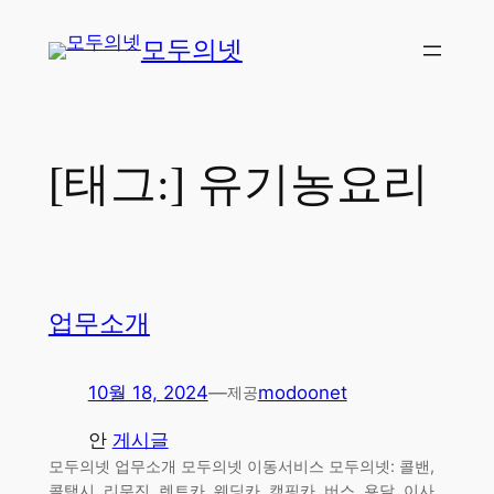
콘
모두의넷
텐
츠
로
바
로
[태그:]
유기농요리
가
기
업무소개
10월 18, 2024
—
modoonet
제공
안
게시글
모두의넷 업무소개 모두의넷 이동서비스 모두의넷: 콜밴,
콜택시, 리무진, 렌트카, 웨딩카, 캠핑카, 버스, 용달, 이사,