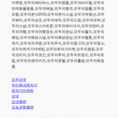
마켓팅,모두의메타버스,모두의명품,모두의바이럴,모두의
반려동물용품,모두의배달,모두의뱅크,모두의법률,모두의
보험,모두의본식DVD,모두의본식스냅,모두의부동산,모두
의뷰티,모두의상조,모두의세차,모두의쇼핑,모두의숙박,모
두의스냅,모두의스마트폰,모두의에이아이,모두의엔터,모
두의여행,모두의여행정보,모두의영상,모두의월드,모두의
웨딩,모두의웨딩스냅,모두의웨딩영상,모두의웹툰,모두의
위키,모두의자격증,모두의주식,모두의중고차,모두의청소,
모두의최저가마케팅,모두의최저가마켓,모두의캠핑,모두
의코리아,모두의코인,모두의투어,모두의트렌드,모두의트
립,모두의프랜차이즈,모두의호텔,모두의홀덤,모두의화장
품
모두의넷
우리동네최저가
최저가마케팅
모넷
모넷콜밴
김포공항콜밴