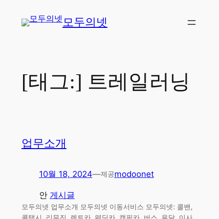
콘
모두의넷
텐
츠
로
바
로
[태그:]
트레일러닝
가
기
업무소개
10월 18, 2024
—
modoonet
제공
안
게시글
모두의넷 업무소개 모두의넷 이동서비스 모두의넷: 콜밴,
콜택시, 리무진, 렌트카, 웨딩카, 캠핑카, 버스, 용달, 이사,