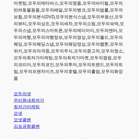
마켓팅,모두의메타버스,모두의명품,모두의바이럴,모두의
반려동물용품,모두의배달,모두의뱅크,모두의법률,모두의
보험,모두의본식DVD,모두의본식스냅,모두의부동산,모두
의뷰티,모두의상조,모두의세차,모두의쇼핑,모두의숙박,모
두의스냅,모두의스마트폰,모두의에이아이,모두의엔터,모
두의여행,모두의여행정보,모두의영상,모두의월드,모두의
웨딩,모두의웨딩스냅,모두의웨딩영상,모두의웹툰,모두의
위키,모두의자격증,모두의주식,모두의중고차,모두의청소,
모두의최저가마케팅,모두의최저가마켓,모두의캠핑,모두
의코리아,모두의코인,모두의투어,모두의트렌드,모두의트
립,모두의프랜차이즈,모두의호텔,모두의홀덤,모두의화장
품
모두의넷
우리동네최저가
최저가마케팅
모넷
모넷콜밴
김포공항콜밴