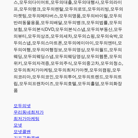
스,모두의다이어트,모두의대출,모두의대행사,모두의라이
프,모두의랭크,모두의렌탈,모두의로또,모두의리빙,모두의
마켓팅,모두의메타버스,모두의명품,모두의바이럴,모두의
반려동물용품,모두의배달,모두의뱅크,모두의법률,모두의
보험,모두의본식DVD,모두의본식스냅,모두의부동산,모두
의뷰티,모두의상조,모두의세차,모두의쇼핑,모두의숙박,모
두의스냅,모두의스마트폰,모두의에이아이,모두의엔터,모
두의여행,모두의여행정보,모두의영상,모두의월드,모두의
웨딩,모두의웨딩스냅,모두의웨딩영상,모두의웹툰,모두의
위키,모두의자격증,모두의주식,모두의중고차,모두의청소,
모두의최저가마케팅,모두의최저가마켓,모두의캠핑,모두
의코리아,모두의코인,모두의투어,모두의트렌드,모두의트
립,모두의프랜차이즈,모두의호텔,모두의홀덤,모두의화장
품
모두의넷
우리동네최저가
최저가마케팅
모넷
모넷콜밴
김포공항콜밴