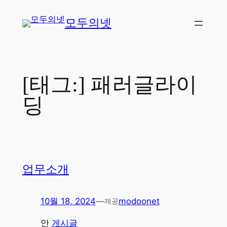
콘
모두의넷
텐
츠
로
바
로
[태그:]
패러글라이
가
딩
기
업무소개
10월 18, 2024
—
modoonet
제공
안
게시글